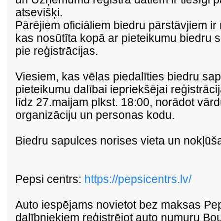
atsevišķi.
Pārējiem oficiāliem biedru pārstāvjiem i
kas nosūtīta kopā ar pieteikumu biedru sa
pie reģistrācijas.
Viesiem, kas vēlas piedalīties biedru sap
pieteikumu dalībai iepriekšējai reģistrāci
līdz 27.maijam plkst. 18:00, norādot vār
organizāciju un personas kodu.
Biedru sapulces norises vieta un nokļūš
Pepsi centrs:
https://pepsicentrs.lv/
Auto iespējams novietot bez maksas Peps
dalībniekiem reģistrējot auto numuru Bou