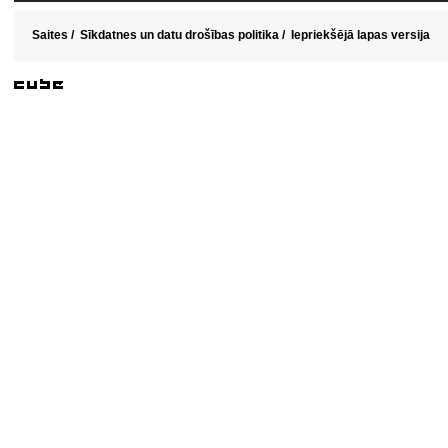
Saites
/
Sīkdatnes un datu drošības politika
/
Iepriekšējā lapas versija