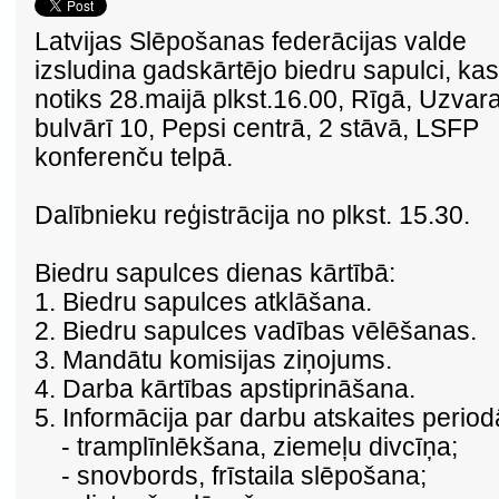
Latvijas Slēpošanas federācijas valde
izsludina gadskārtējo biedru sapulci, kas
notiks 28.maijā plkst.16.00,
Rīgā, Uzvar
bulvārī 10, Pepsi centrā, 2 stāvā, LSFP
konferenču telpā.
Dalībnieku reģistrācija no plkst. 15.30.
Biedru sapulces dienas kārtībā:
1. Biedru sapulces atklāšana.
2. Biedru sapulces vadības vēlēšanas.
3. Mandātu komisijas ziņojums.
4. Darba kārtības apstiprināšana.
5. Informācija par darbu atskaites period
- tramplīnlēkšana, ziemeļu divcīņa;
- snovbords, frīstaila slēpošana;