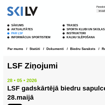
Pieteik
SĀKUMS
TRASES
AKTUALITĀTES
SPORTA KLUBI UN SKOLAS
PAR LSF
INSTRUKTORI
INFORMĀCIJA SPORTISTIEM
KALNU SLĒPOŠANA
Par mums
/
Statūti
/
Dokumenti
/
Biedru Saraksts
/
Re
LSF Ziņojumi
28 • 05 • 2026
LSF gadskārtējā biedru sapulc
28.maijā