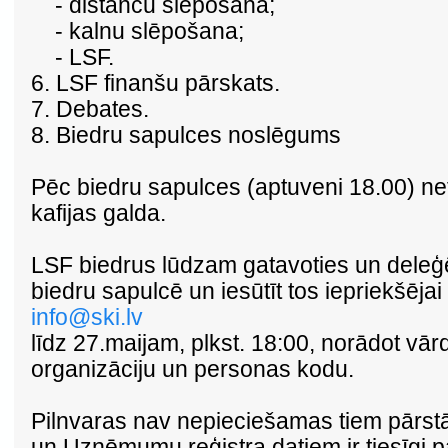
- distanču slēpošana;
- kalnu slēpošana;
- LSF.
6. LSF finanšu pārskats.
7. Debates.
8. Biedru sapulces noslēgums
Pēc biedru sapulces (aptuveni 18.00) n
kafijas galda.
LSF biedrus lūdzam gatavoties un deleģē
biedru sapulcē un iesūtīt tos iepriekšējai
info@ski.lv
līdz 27.maijam, plkst. 18:00, norādot vā
organizāciju un personas kodu.
Pilnvaras nav nepieciešamas tiem pārstā
un Uzņēmumu reģistra datiem ir tiesīgi 