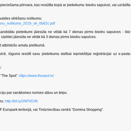
epieciešama pilnvara, kas nosūtīta kopā ar pieteikumu biedru sapulcei, vai uzrādīta
 valdes vēlēšanu nolikumu:
elesanu_nolikums_2019_ok_0b82c.pdf
andidātu pieteikumi jāiesūta ne vēlāk kā 7 dienas pirms biedru sapulces - līdz
izpildei jāiesūta ne vēlāk kā 3 dienas pirms biedru sapulces.
 atbilstošo amatu pielikumā.
lcē, lūgums iesūtīt savu pieteikumu dalībai iepriekšējai reģistrācijai uz e-pastu
:
 “The Spot”.
https://www.thespot.lv/
ciju par sanāksmes norises stāvu un telpu.
ru:
http://bit.ly/2NPXD3K
F Europark teritorijā, vai Tirdzniecības centrā “Domina Shopping”.