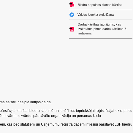
Biedru sapulces dienas kārtība
Valdes locekļa piekrišana
Darba kārtības jautājums, kas
izskatāms pirms darba kārtības 7.
jautājuma
mālas sarunas pie kafijas galda.
rstāvjus dalībai biedru sapulcē un iesūtīt tos iepriekšējai reģistrācijai uz e-pastu
rādot vārdu, uzvārdu, pārstāvēto organizāciju un personas kodu.
em, kas pēc statūtiem un Uzņēmumu reģistra datiem ir tiesīgi pārstāvēt LSF biedru