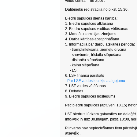
veidu centrā “The Spot”.
Dalībnieku reģistrācija no plkst. 15.30.
Biedru sapulces dienas kārtībā:
1. Biedru sapulces atklāšana
2. Biedru sapulces vadības vēlēšanas
3. Mandātu komisijas ziņojums
4. Darba kārtības apstiprināšana
5. Informācija par darbu atskaites periodā:
- tramplīnlēkšana, ziemeļu divcīņa
- snovbords, frīstaila slēpošana
- distanču slēpošana
- kalnu slēpošana
- LSF
6. LSF finanšu pārskats
- Par LSF valdes locekļu atalgojumu
7. LSF valdes vēlēšanas
8. Debates
9. Biedru sapulces noslēgums
Pēc biedru sapulces (aptuveni 18.15) nefor
LSF biedrus lūdzam gatavoties un deleģēt pā
info@ski.lv
līdz 30.maijam, plkst. 18:00, no
Pilnvaras nav nepieciešamas tiem pārstāvji
atsevišķi.