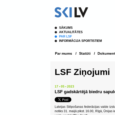
SĀKUMS
AKTUALITĀTES
PAR LSF
INFORMĀCIJA SPORTISTIEM
Par mums
/
Statūti
/
Dokument
LSF Ziņojumi
17 • 05 • 2023
LSF gadskārtējā biedru sapul
Latvijas Slēpošanas federācijas valde izsl
notiks 31. maijā plkst. 16.00, Rīgā, Ūnijas 