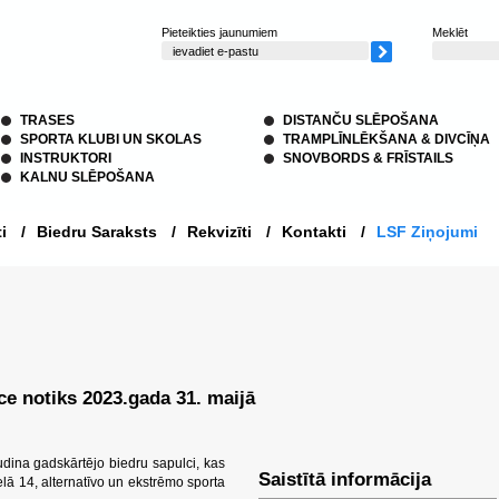
Pieteikties jaunumiem
Meklēt
TRASES
DISTANČU SLĒPOŠANA
SPORTA KLUBI UN SKOLAS
TRAMPLĪNLĒKŠANA & DIVCĪŅA
INSTRUKTORI
SNOVBORDS & FRĪSTAILS
KALNU SLĒPOŠANA
i
/
Biedru Saraksts
/
Rekvizīti
/
Kontakti
/
LSF Ziņojumi
ce notiks 2023.gada 31. maijā
udina gadskārtējo biedru sapulci, kas
Saistītā informācija
ielā 14, alternatīvo un ekstrēmo sporta