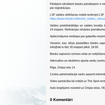
Pārējiem oficiāliem biedru pārstāvjiem ir n
pie reģistrācijas.
LSF valdes vēlēšanas notiek ievērojot LSF
https://www.infoski.lv/files/lsf_valdes_v
Valdes priekšsēdētāja un valdes locekļu k
24.maijam. Motivācijas vēstules pienākumu 
Apliecinājuma veidlapa par gatavību ieņemt
Viesiem, kas vēlas piedalīties biedru sapu
info@ski.lv
līdz 30.maijam plkst. 18:00.
Biedru sapulces norises vieta un nokļūšana
Alternatīvo un ekstrēmo sporta veidu centrs
Rīga, Ūnijas iela 14.
Centra administrācijā varēs saņemt informā
Video pamācība kā nokļūt uz The Spot cent
Auto iespējams novietot uz Ūnijas ielas, VE
0 Komentāri