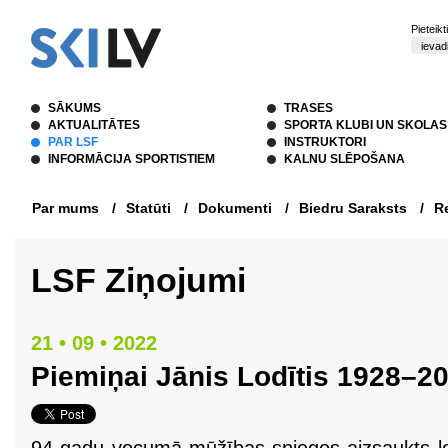
Pieteik
SĀKUMS
TRASES
AKTUALITĀTES
SPORTA KLUBI UN SKOLAS
PAR LSF
INSTRUKTORI
INFORMĀCIJA SPORTISTIEM
KALNU SLĒPOŠANA
Par mums
/
Statūti
/
Dokumenti
/
Biedru Saraksts
/
Re
LSF Ziņojumi
21 • 09 • 2022
Piemiņai Jānis Lodītis 1928–2