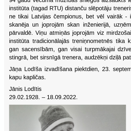
94 gadu vecumā mūžības sniegos aizsaukts le
institūta (tagad RTU) distanču slēpotāju treneri
ne tikai Latvijas čempionus, bet vēl vairāk - 
skanēja un joprojām skan inženierijā, uzņēmē
pārvaldē. Viņu atmiņās joprojām viz mirdzoša
institūta tradicionālajās treniņnometnēs tika 
gan sacensībām, gan visai turpmākajai dzīve
stingrā, bet sirsnīgā trenera, audzēkņi dziļā pa
Jāņa Lodīša izvadīšana piektdien, 23. septe
kapu kapličas.
Jānis Lodītis
29.02.1928. – 18.09.2022.