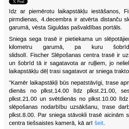
īdz ar piemērotu laikapstākļu iestāšanos, 
pirmdienas, 4.decembra ir atvērta distanču s
garumā, vēsta Siguldas pašvaldības portāls.
Sniega sega trasē ir pietiekama un slēpotājiem
kilometru garumā, pa kuru šobrī
slidsolī. Fischer Slēpošanas centra trasē ir 
un šobrīd tā ir sagatavota ar ruļļiem, jo nel
laikapstākļu dēļ trasi sagatavot ar sniega trakt
"Kamēr laikapstākļi būs nepatstāvīgi, trase a
dienās no plkst.14.00 līdz plkst.21.00, se
plkst.21.00 un svētdienās no plkst.10.00 līdz
slēpošanas nodarbību uzsākšanu, trase darb
plkst.8.00. Par sniega stāvokli trasē aicinām 
centra tiešsaistes kamerā, kā arī
šeit
.