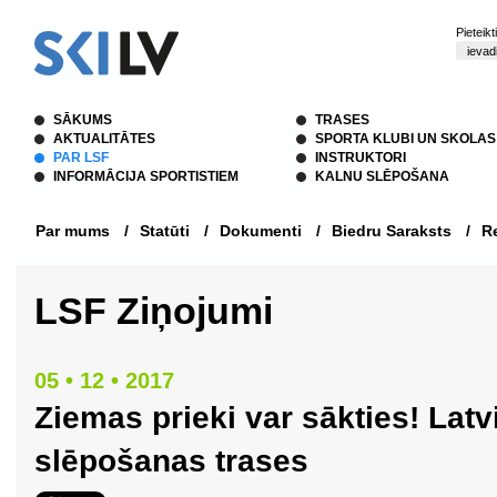
Pieteik
SĀKUMS
TRASES
AKTUALITĀTES
SPORTA KLUBI UN SKOLAS
PAR LSF
INSTRUKTORI
INFORMĀCIJA SPORTISTIEM
KALNU SLĒPOŠANA
Par mums
/
Statūti
/
Dokumenti
/
Biedru Saraksts
/
Re
LSF Ziņojumi
05 • 12 • 2017
Ziemas prieki var sākties! Latv
slēpošanas trases