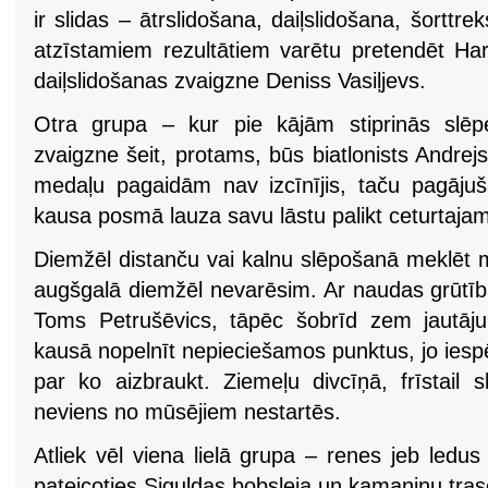
ir slidas – ātrslidošana, daiļslidošana, šortt
atzīstamiem rezultātiem varētu pretendēt Har
daiļslidošanas zvaigzne Deniss Vasiļjevs.
Otra grupa – kur pie kājām stiprinās slēpes
zvaigzne šeit, protams, būs biatlonists Andrej
medaļu pagaidām nav izcīnījis, taču pagāju
kausa posmā lauza savu lāstu palikt ceturtajam
Diemžēl distanču vai kalnu slēpošanā meklēt m
augšgalā diemžēl nevarēsim. Ar naudas grūtīb
Toms Petrušēvics, tāpēc šobrīd zem jautāju
kausā nopelnīt nepieciešamos punktus, jo ies
par ko aizbraukt. Ziemeļu divcīņā, frīstail 
neviens no mūsējiem nestartēs.
Atliek vēl viena lielā grupa – renes jeb ledus
pateicoties Siguldas bobsleja un kamaniņu tras