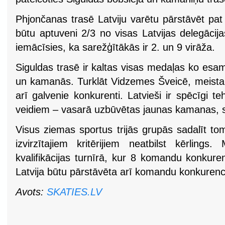
Phjončanas trasē Latviju varētu pārstāvēt pat
būtu aptuveni 2/3 no visas Latvijas delegācijas
iemācīsies, ka sarežģītākās ir 2. un 9 virāža.
Siguldas trasē ir kaltas visas medaļas ko esam 
un kamanās. Turklāt Vidzemes Šveicē, meistarī
arī galvenie konkurenti. Latvieši ir spēcīgi 
veidiem – vasarā uzbūvētas jaunas kamanas, s
Visus ziemas sportus trijās grupās sadalīt t
izvirzītajiem kritērijiem neatbilst kērling
kvalifikācijas turnīrā, kur 8 komandu konkuren
Latvija būtu pārstāvēta arī komandu konkurenc
Avots:
SKATIES.LV