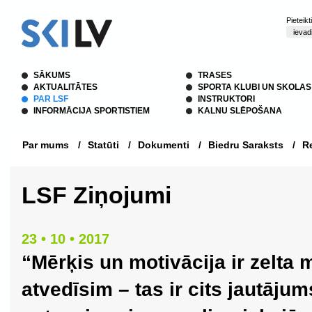
Pieteik
SĀKUMS
TRASES
AKTUALITĀTES
SPORTA KLUBI UN SKOLAS
PAR LSF
INSTRUKTORI
INFORMĀCIJA SPORTISTIEM
KALNU SLĒPOŠANA
Par mums
/
Statūti
/
Dokumenti
/
Biedru Saraksts
/
Re
LSF Ziņojumi
23 • 10 • 2017
“Mērķis un motivācija ir zelta 
atvedīsim – tas ir cits jautājum