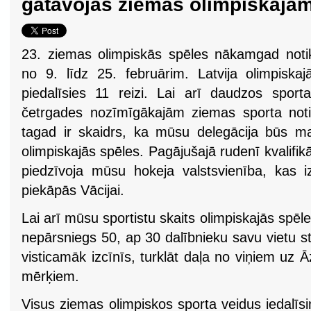
gatavojas ziemas olimpiskajā
23. ziemas olimpiskās spēles nākamgad noti
no 9. līdz 25. februārim. Latvija olimpisk
piedalīsies 11 reizi. Lai arī daudzos sporta
četrgades nozīmīgākajām ziemas sporta noti
tagad ir skaidrs, ka mūsu delegācija būs ma
olimpiskajās spēles. Pagājušajā rudenī kvalifik
piedzīvoja mūsu hokeja valstsvienība, kas i
piekāpās Vācijai.
Lai arī mūsu sportistu skaits olimpiskajās spēl
nepārsniegs 50, ap 30 dalībnieku savu vietu s
visticamāk izcīnīs, turklāt daļa no viņiem uz Ā
mērķiem.
Visus ziemas olimpiskos sporta veidus iedalīsi