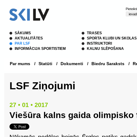
Pieteik
SĀKUMS
TRASES
AKTUALITĀTES
SPORTA KLUBI UN SKOLAS
PAR LSF
INSTRUKTORI
INFORMĀCIJA SPORTISTIEM
KALNU SLĒPOŠANA
Par mums
/
Statūti
/
Dokumenti
/
Biedru Saraksts
/
Re
LSF Ziņojumi
27 • 01 • 2017
Viešūra kalns gaida olimpisko 