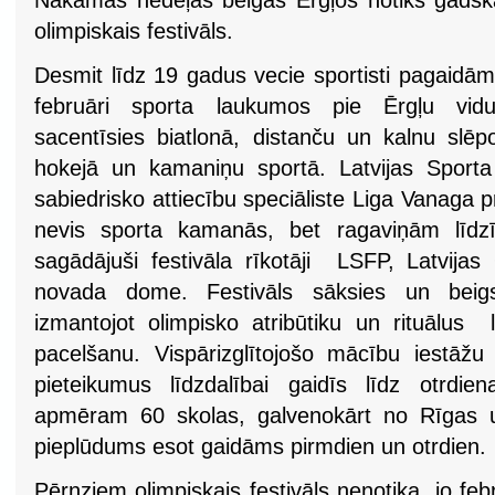
Nākamās nedēļas beigās Ērgļos notiks gadskār
olimpiskais festivāls.
Desmit līdz 19 gadus vecie sportisti pagaidām
februāri sporta laukumos pie Ērgļu vid
sacentīsies biatlonā, distanču un kalnu slēp
hokejā un kamaniņu sportā. Latvijas Sport
sabiedrisko attiecību speciāliste Liga Vanaga p
nevis sporta kamanās, bet ragaviņām līdzī
sagādājuši festivāla rīkotāji  LSFP, Latvija
novada dome. Festivāls sāksies un beigs
izmantojot olimpisko atribūtiku un rituālus 
pacelšanu. Vispārizglītojošo mācību iestāž
pieteikumus līdzdalībai gaidīs līdz otrdiena
apmēram 60 skolas, galvenokārt no Rīgas u
pieplūdums esot gaidāms pirmdien un otrdien.
Pērnziem olimpiskais festivāls nenotika, jo febr