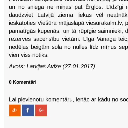
un no sniega ne miņas pat Ērgļos. Līdzīgi n
daudzviet Latvijā ziema liekas vēl neatnāk
ieskatoties Viešūra mājaslapā viesurakalm.lv, p
pamatīgās kupenās, un tā rūpīgie saimnieki, d
rezerves sacensību vietām. Līga Vanaga tei
nedēļas beigām sola no nulles līdz mīnus sep
vien viss notiks.
Avots: Latvijas Avīze (27.01.2017)
0 Komentāri
Lai pievienotu komentāru, ienāc ar kādu no soci