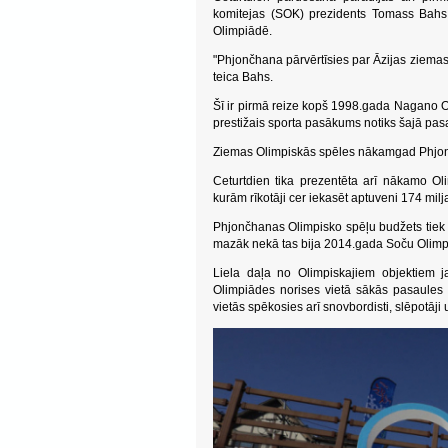
komitejas (SOK) prezidents Tomass Bahs v
Olimpiādē.
"Phjončhana pārvērtīsies par Āzijas ziemas 
teica Bahs.
Šī ir pirmā reize kopš 1998.gada Nagano Ol
prestižais sporta pasākums notiks šajā pasa
Ziemas Olimpiskās spēles nākamgad Phjončh
Ceturtdien tika prezentēta arī nākamo Ol
kurām rīkotāji cer iekasēt aptuveni 174 milj
Phjončhanas Olimpisko spēļu budžets tiek lē
mazāk nekā tas bija 2014.gada Soču Olimp
Liela daļa no Olimpiskajiem objektiem ja
Olimpiādes norises vietā sākās pasaules 
vietās spēkosies arī snovbordisti, slēpotāji 