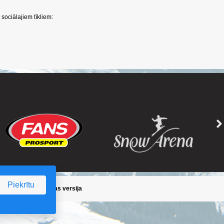
sociālajiem tīkliem:
Piekrītu
ika
/
Iepriekšējā lapas versija