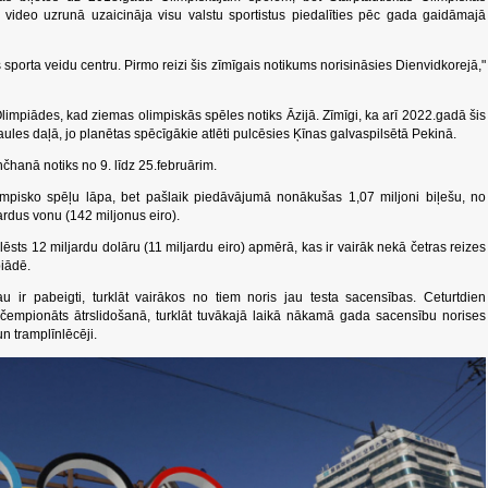
ideo uzrunā uzaicināja visu valstu sportistus piedalīties pēc gada gaidāmajā
sporta veidu centru. Pirmo reizi šis zīmīgais notikums norisināsies Dienvidkorejā,"
impiādes, kad ziemas olimpiskās spēles notiks Āzijā. Zīmīgi, ka arī 2022.gadā šis
ules daļā, jo planētas spēcīgākie atlēti pulcēsies Ķīnas galvaspilsētā Pekinā.
anā notiks no 9. līdz 25.februārim.
impisko spēļu lāpa, bet pašlaik piedāvājumā nonākušas 1,07 miljoni biļešu, no
ardus vonu (142 miljonus eiro).
sts 12 miljardu dolāru (11 miljardu eiro) apmērā, kas ir vairāk nekā četras reizes
iādē.
u ir pabeigti, turklāt vairākos no tiem noris jau testa sacensības. Ceturtdien
čempionāts ātrslidošanā, turklāt tuvākajā laikā nākamā gada sacensību norises
un tramplīnlēcēji.