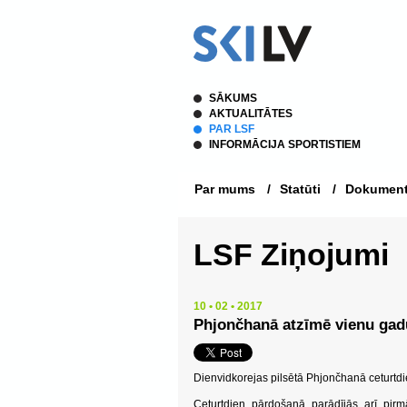
SĀKUMS
AKTUALITĀTES
PAR LSF
INFORMĀCIJA SPORTISTIEM
Par mums
/
Statūti
/
Dokument
LSF Ziņojumi
10 • 02 • 2017
Phjončhanā atzīmē vienu gad
Dienvidkorejas pilsētā Phjončhanā ceturtdi
Ceturtdien pārdošanā parādījās arī pir