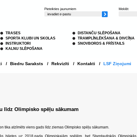
Pieteikties jaunumiem
Meklēt
TRASES
DISTANČU SLĒPOŠANA
SPORTA KLUBI UN SKOLAS
TRAMPLĪNLĒKŠANA & DIVCĪŅA
INSTRUKTORI
SNOVBORDS & FRĪSTAILS
KALNU SLĒPOŠANA
i
/
Biedru Saraksts
/
Rekvizīti
/
Kontakti
/
LSF Ziņojumi
u līdz Olimpisko spēļu sākumam
en tika atzīmēts viens gads līdz ziemas Olimpisko spēļu sākumam.
mās biļetes uz 2018.gada Olimpiskajām spēlēm, bet Starptautiskās Olimpiskās