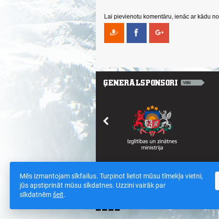
Lai pievienotu komentāru, ienāc ar kādu no 
Mēs izmantojam sīkfailus. Turpinot lietot mūsu tīmekļa vietni,
Saites
/
Sīkdatnes un datu drošības polit
jūs apstiprināt mūsu sīkdatnes. Uzzini vairāk par
sīkdatnēm
šeit
.