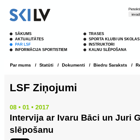
Pieteik
SĀKUMS
TRASES
AKTUALITĀTES
SPORTA KLUBI UN SKOLAS
PAR LSF
INSTRUKTORI
INFORMĀCIJA SPORTISTIEM
KALNU SLĒPOŠANA
Par mums
/
Statūti
/
Dokumenti
/
Biedru Saraksts
/
Re
LSF Ziņojumi
08 • 01 • 2017
Intervija ar Ivaru Bāci un Juri 
slēpošanu