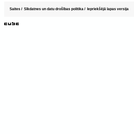
Saites
/
Sīkdatnes un datu drošības politika
/
Iepriekšējā lapas versija