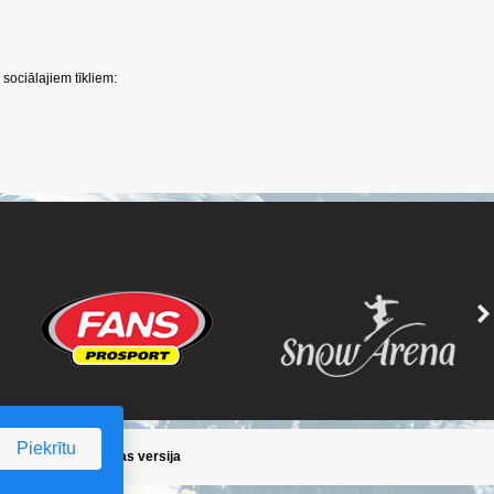
sociālajiem tīkliem:
Piekrītu
ika
/
Iepriekšējā lapas versija