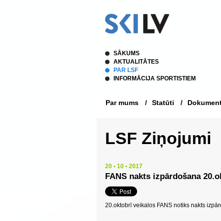
SĀKUMS
AKTUALITĀTES
PAR LSF
INFORMĀCIJA SPORTISTIEM
Par mums
/
Statūti
/
Dokument
LSF Ziņojumi
20 • 10 • 2017
FANS nakts izpārdošana 20.o
20.oktobrī veikalos FANS notiks nakts izpā