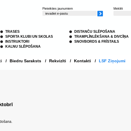
Pieteikties jaunumiem
Meklēt
TRASES
DISTANČU SLĒPOŠANA
SPORTA KLUBI UN SKOLAS
TRAMPLĪNLĒKŠANA & DIVCĪŅA
INSTRUKTORI
SNOVBORDS & FRĪSTAILS
KALNU SLĒPOŠANA
i
/
Biedru Saraksts
/
Rekvizīti
/
Kontakti
/
LSF Ziņojumi
ktobrī
rdošana.