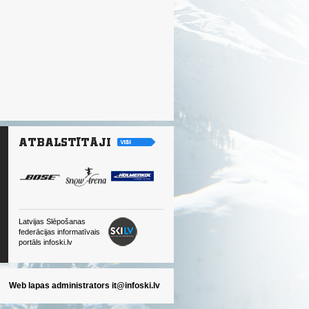
Latvijas Slēpošanas
federācijas informatīvais
portāls infoski.lv
Web lapas administrators
it@infoski.lv