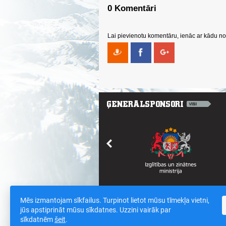
0 Komentāri
Lai pievienotu komentāru, ienāc ar kādu no 
Mēs izmantojam sīkfailus. Turpinot lietot mūsu tīmekļa vietni,
Saites
/
Sīkdatnes un datu drošības polit
jūs apstiprināt mūsu sīkdatnes. Uzzini vairāk par
sīkdatnēm
šeit
.