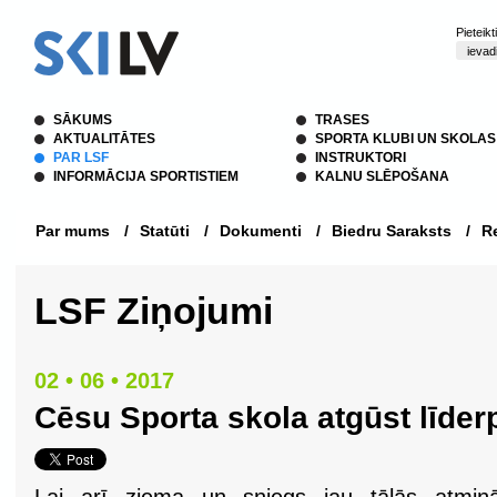
Pieteik
SĀKUMS
TRASES
AKTUALITĀTES
SPORTA KLUBI UN SKOLAS
PAR LSF
INSTRUKTORI
INFORMĀCIJA SPORTISTIEM
KALNU SLĒPOŠANA
Par mums
/
Statūti
/
Dokumenti
/
Biedru Saraksts
/
Re
LSF Ziņojumi
02 • 06 • 2017
Cēsu Sporta skola atgūst līder