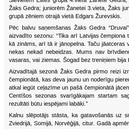
Sievietēm Elites grupā 4.vietā Žanete Gedra, 
Žaks Gedra; juniorēm Žanetei 3.vieta, Žaks ju
grupā zēniem otrajā vietā Edgars Žurevskis.
Pēc balvu saņemšanas Žaks Gedra “Druvai” a
aizvadīto sezonu: “Tika arī Latvijas čempiona ti
kā zināms, arī tā ir jānopelna. Taču jāatceras 
nekas nekad nebeidzas. Mums nav brīvdienu
vasaras, vai ziemas. Šogad bez treniņiem bija t
Aizvadītajā sezonā Žaks Gedra pirmo reizi iz
čempionātā, kas deva jaunu un noderīgu piere
atkal iegūt ceļazīme un pašā čempionātā jāce
Centīšos sezonas svarīgākajam startam saga
rezultāti būtu iespējami labāki.”
Kalnu slēpotājs stāsta, ka gatavošanās uz sn
Zviedrijā, Somijā, Norvēģijā, citur. Gadā apm