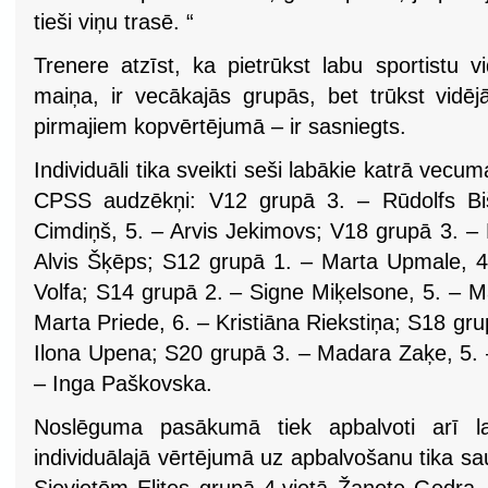
tieši viņu trasē. “
Trenere atzīst, ka pietrūkst labu sportistu 
maiņa, ir vecākajās grupās, bet trūkst vid
pirmajiem kopvērtējumā – ir sasniegts.
Individuāli tika sveikti seši labākie katrā vecu
CPSS audzēkņi: V12 grupā 3. – Rūdolfs Bi
Cimdiņš, 5. – Arvis Jekimovs; V18 grupā 3. –
Alvis Šķēps; S12 grupā 1. – Marta Upmale, 4.
Volfa; S14 grupā 2. – Signe Miķelsone, 5. – M
Marta Priede, 6. – Kristiāna Riekstiņa; S18 gru
Ilona Upena; S20 grupā 3. – Madara Zaķe, 5. 
– Inga Paškovska.
Noslēguma pasākumā tiek apbalvoti arī l
individuālajā vērtējumā uz apbalvošanu tika sau