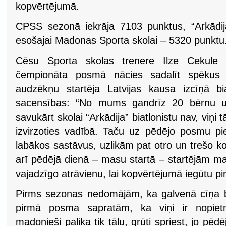
kopvērtējumā.
CPSS sezonā iekrāja 7103 punktus, “Arkādija
esošajai Madonas Sporta skolai – 5320 punktu
Cēsu Sporta skolas trenere Ilze Cekule s
čempionāta posmā nācies sadalīt spēkus 
audzēkņu startēja Latvijas kausa izcīņā bi
sacensības: “No mums gandrīz 20 bērnu un 
savukārt skolai “Arkādija” biatlonistu nav, viņi
izvirzoties vadībā. Taču uz pēdējo posmu pi
labākos sastāvus, uzlikām pat otro un trešo 
arī pēdējā dienā – masu startā – startējām maks
vajadzīgo atrāvienu, lai kopvērtējumā iegūtu pi
Pirms sezonas nedomājām, ka galvenā cīņa bū
pirmā posma sapratām, ka viņi ir nopietn
madonieši palika tik tālu, grūti spriest, jo pē