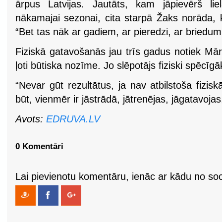
ārpus Latvijas. Jautāts, kam jāpievērš lie
nākamajai sezonai, cita starpā Žaks norāda,
“Bet tas nāk ar gadiem, ar pieredzi, ar briedum
Fiziskā gatavošanās jau trīs gadus notiek Māra 
ļoti būtiska nozīme. Jo slēpotājs fiziski spēcīgā
“Nevar gūt rezultātus, ja nav atbilstoša fizis
būt, vienmēr ir jāstrādā, jātrenējas, jāgatavoj
Avots:
EDRUVA.LV
0 Komentāri
Lai pievienotu komentāru, ienāc ar kādu no soci