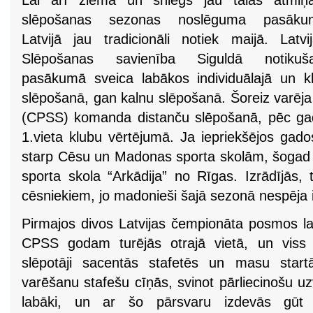
Lai arī ziema un sniegs jau tālās atmiņā
slēpošanas sezonas noslēguma pasāku
Latvijā jau tradicionāli notiek maijā. Latvi
Slēpošanas savienība Siguldā notikuša
pasākumā sveica labākos individuālajā un k
slēpošanā, gan kalnu slēpošanā. Šoreiz varēja
(CPSS) komanda distanču slēpošanā, pēc gad
1.vieta klubu vērtējumā. Ja iepriekšējos gado
starp Cēsu un Madonas sporta skolām, šogad tajā
sporta skola “Arkādija” no Rīgas. Izrādījās, 
cēsniekiem, jo madonieši šajā sezonā nespēja i
Pirmajos divos Latvijas čempionāta posmos labā
CPSS godam turējās otrajā vietā, un viss 
slēpotāji sacentās stafetēs un masu startā
varēšanu stafešu cīņās, svinot pārliecinošu uzv
labāki, un ar šo pārsvaru izdevās gūt