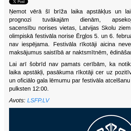
Ņemot vērā šī brīža laika apstākļus un la
prognozi tuvākajām dienām, apsekoj
sacensību norises vietas, Latvijas Skolu zie
olimpiskā festivāla norise Ērgļos 5. un 6. febru
nav iespējama. Festivāla rīkotāji aicina neve
maksājumus saistībā ar naktsmītnēm, ēdināšan
Lai arī šobrīd nav pamats cerībām, ka notik
laika apstākļi, pasākuma rīkotāji cer uz pozi
un oficiālo gala lēmumu par festivāla atcelšanu
pulksten 12:00.
Avots:
LSFP.LV