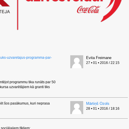
osauks-uzvaretajus-programma-par-
Evita Freimane
27 • 01 • 2016 / 22:15
ntējot programmu tika runāts par 50
rsa uzvarētājiem kā granti tiks
dzēt šos pasākumus, kuri neprasa
Mārtiņš Ozols
28 • 01 • 2016 / 18:16
sociālajiem tīkliem: