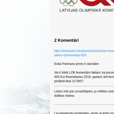
2 Komentāri
http://olimpiade.lv/lv/jaunumi/zinas/lok-n
aktivu-dzivesveidu-924
Evita Freimane pirms 5 stundām
Vai ir kāds LOK komentārs faktam, ka preze
000 Eur finansējumu 2016. gadam, bet konku
piešķirti tikai 22 000?
Lūdzu info par uzvarētājiem, jo vēlētos re
dalības maksu
Lai pievienotu komentāru, ienāc ar kādu no 