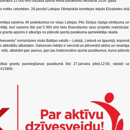
 piešķirti 22 000 eiro dažāda sporta veida pasākumu rīkošanai 2016. gadā.
otiks ceturtdien, 28.janvārī Latvijas Olimpiskās komitejas telpās Elizabetes ielā
miteja saņēma 49 pieteikumus no visas Latvijas. Pēc žūrijas rūpīga vērtējuma un
rētāji, kuri saņems līdz pat 5 000 eiro lielu finansējumu savu projektu realizācijai.
ranta apjoms ir atkarīgs no plānotā sporta pasākuma apmeklētāju skaita.
vesveidu” norisināsies visās Baltijas valstīs – Latvijā, Lietuvā un Igaunijā, kopumā
ko aktivitāšu atbalstam. Galvenais mērķis ir veicināt un pilnveidot aktīva un veselīga
ju vidū, atbalstot gan jaunus, gan jau tradicionālos sporta pasākumus, kurus plānots
alībai grantu pasniegšanas pasākumā līdz 27.janvāra plkst.12:00, rakstot uz
9413906.