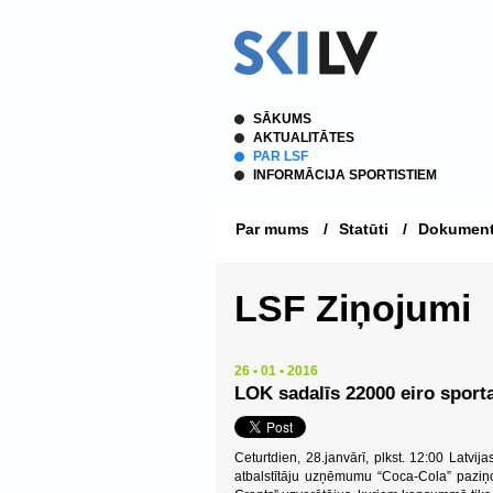
SĀKUMS
AKTUALITĀTES
PAR LSF
INFORMĀCIJA SPORTISTIEM
Par mums
/
Statūti
/
Dokument
LSF Ziņojumi
26 • 01 • 2016
LOK sadalīs 22000 eiro sport
Ceturtdien, 28.janvārī, plkst. 12:00 Latvi
atbalstītāju uzņēmumu “Coca-Cola” paziņ