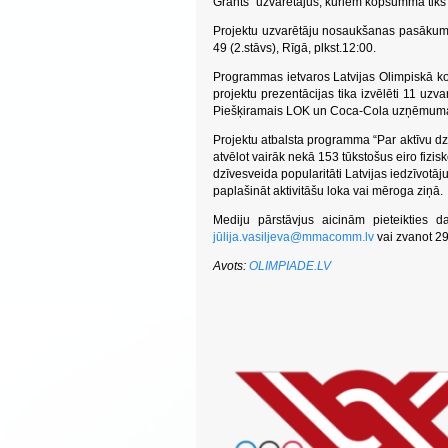
Grants” uzvarētājus, kuriem kopsummā tiks
Projektu uzvarētāju nosaukšanas pasākums n
49 (2.stāvs), Rīgā, plkst.12:00.
Programmas ietvaros Latvijas Olimpiskā ko
projektu prezentācijas tika izvēlēti 11 uzva
Piešķiramais LOK un Coca-Cola uzņēmuma g
Projektu atbalsta programma “Par aktīvu dzī
atvēlot vairāk nekā 153 tūkstošus eiro fizis
dzīvesveida popularitāti Latvijas iedzīvotā
paplašināt aktivitāšu loka vai mēroga ziņā.
Mediju pārstāvjus aicinām pieteikties d
jū
lija.vasiljeva@mmacomm.lv
vai zvanot 2
Avots:
OLIMPIADE.LV