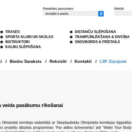
Pieteikties jaunumiem
Meklēt
TRASES
DISTANČU SLĒPOŠANA
SPORTA KLUBI UN SKOLAS
TRAMPLĪNLĒKŠANA & DIVCĪŅA
INSTRUKTORI
SNOVBORDS & FRĪSTAILS
KALNU SLĒPOŠANA
i
/
Biedru Saraksts
/
Rekvizīti
/
Kontakti
/
LSF Ziņojumi
a veida pasākumu rīkošanai
jas Olimpiskā komiteja sadarbībā ar Starptautiskās Olimpiskās komitejas ilggadējo
os projektu atbalsta programmas “Par aktīvu dzīvesveidu” jeb “Wake Your Body