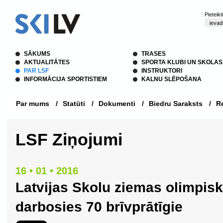
Pieteik
SĀKUMS
TRASES
AKTUALITĀTES
SPORTA KLUBI UN SKOLAS
PAR LSF
INSTRUKTORI
INFORMĀCIJA SPORTISTIEM
KALNU SLĒPOŠANA
Par mums
/
Statūti
/
Dokumenti
/
Biedru Saraksts
/
Re
LSF Ziņojumi
16 • 01 • 2016
Latvijas Skolu ziemas olimpisk
darbosies 70 brīvprātīgie