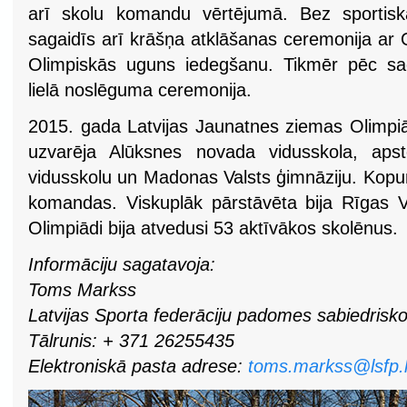
arī skolu komandu vērtējumā. Bez sportiska
sagaidīs arī krāšņa atklāšanas ceremonija ar
Olimpiskās uguns iedegšanu. Tikmēr pēc s
lielā noslēguma ceremonija.
2015. gada Latvijas Jaunatnes ziemas Olimp
uzvarēja Alūksnes novada vidusskola, apst
vidusskolu un Madonas Valsts ģimnāziju. Kopu
komandas. Viskuplāk pārstāvēta bija Rīgas V
Olimpiādi bija atvedusi 53 aktīvākos skolēnus.
Informāciju sagatavoja:
Toms Markss
Latvijas Sporta federāciju padomes sabiedrisko 
Tālrunis: + 371 26255435
Elektroniskā pasta adrese:
toms.markss@lsfp.