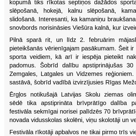
kopumā tiks rīkotas septiņos dažādos sporta
slēpošanā, hokejā, kalnu slēpošanā, kam
slidošanā. Interesanti, ka kamaniņu braukšana
snovbords norisināsies Viešūra kalnā, kur izvei
Pilnā sparā rit, un līdz 2. februārim mājasl
pieteikšanās vērienīgajam pasākumam. Šeit ir 
sporta veidiem, kā arī ir iespēja pieteikt na
padomus. Šobrīd dalību apstiprinājušas 30
Zemgales, Latgales un Vidzemes reģioniem. 
sastāvā, šobrīd vadībā izvirzījusies Rīgas Me
Ērgļos notikušajā Latvijas Skolu ziemas olim
sēdē tika apstiprināta brīvprātīgo dalība
festivāla sekmīgai norisei palīdzēs 70 brīvprātī
novada vidusskolas skolēni, viņu skolotāji un v
Festivāla rīkotāji apbalvos ne tikai pirmo trīs vi