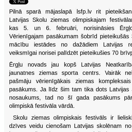
Pilnā sparā mājaslapā lsfp.lv rit pieteikša
Latvijas Skolu ziemas olimpiskajam festivāl
kas 5. un 6. februāri, norisināsies Ērgļo
Vērienīgajam pasākumam šobrīd pieteikušās
mācību iestādes no dažādiem Latvijas 
veiksmīgai norisei palīdzēt pieteikušies 70 brīvp
Ērgļu novads jau kopš Latvijas Neatkarība
jaunatnes ziemas sporta centrs. Vairāk ne
pašmāju vērienīgākais ziemas kompleksai
pasākums. Ja līdz šim tam tika dots Latvijas
nosaukums, tad no šī gada pasākums pārt
olimpiskā festivāla vārdā.
Skolu ziemas olimpiskais festivāls ir lieli
dzīves veidu cienošam Latvijas skolēnam no