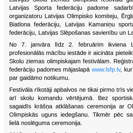
Latvijas Sporta federāciju padome sadar
organizatoru Latvijas Olimpisko komiteju, Ērg
Biatlona federāciju, Latvijas Kamaniņu sport
federāciju, Latvijas Slēpošanas savienību un La
No 7. janvāra līdz 2. februārim ikviena La
profesionālās mācību iestāde ir aicināta piete
Skolu ziemas olimpiskajam festivālam. Reģistrā
federāciju padomes mājaslapā
www.lsfp.lv
, ku
par gaidāmo notikumu.
Festivāla rīkotāji apbalvos ne tikai pirmo trīs vi
arī skolu komandu vērtējumā. Bez sportiska
sagaidīs krāšņa atklāšanas ceremonija ar O
Olimpiskās uguns iedegšanu. Tikmēr pēc s
lielā noslēguma ceremonija.