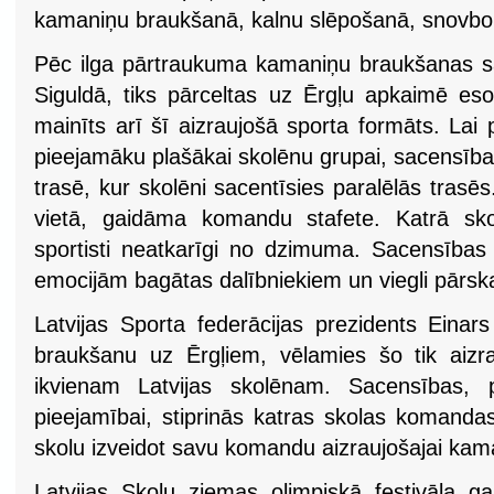
kamaniņu braukšanā, kalnu slēpošanā, snovbor
Pēc ilga pārtraukuma kamaniņu braukšanas sa
Siguldā, tiks pārceltas uz Ērgļu apkaimē eso
mainīts arī šī aizraujošā sporta formāts. La
pieejamāku plašākai skolēnu grupai, sacensības
trasē, kur skolēni sacentīsies paralēlās trasēs
vietā, gaidāma komandu stafete. Katrā sko
sportisti neatkarīgi no dzimuma. Sacensības 
emocijām bagātas dalībniekiem un viegli pārska
Latvijas Sporta federācijas prezidents Einar
braukšanu uz Ērgļiem, vēlamies šo tik aizr
ikvienam Latvijas skolēnam. Sacensības, 
pieejamībai, stiprinās katras skolas komandas
skolu izveidot savu komandu aizraujošajai kama
Latvijas Skolu ziemas olimpiskā festivāla ga