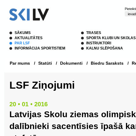
Pieteik
SĀKUMS
TRASES
AKTUALITĀTES
SPORTA KLUBI UN SKOLAS
PAR LSF
INSTRUKTORI
INFORMĀCIJA SPORTISTIEM
KALNU SLĒPOŠANA
Par mums
/
Statūti
/
Dokumenti
/
Biedru Saraksts
/
Re
LSF Ziņojumi
20 • 01 • 2016
Latvijas Skolu ziemas olimpisk
dalībnieki sacentīsies īpašā 