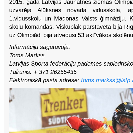
2015. gada Latvijas Jaunatnes ziemas Olimp
uzvarēja Alūksnes novada vidusskola, ap
1.vidusskolu un Madonas Valsts ģimnāziju.
skolu komandas. Viskuplāk pārstāvēta bija Rīg
uz Olimpiādi bija atvedusi 53 aktīvākos skolēn
Informāciju sagatavoja:
Toms Markss
Latvijas Sporta federāciju padomes sabiedrisko 
Tālrunis: + 371 26255435
Elektroniskā pasta adrese:
toms.markss@lsfp.