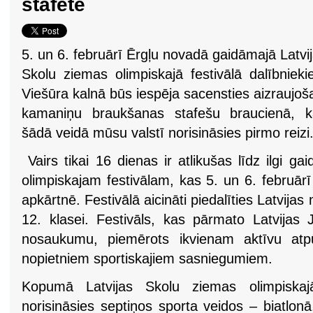
stafetē
5. un 6. februārī Ērgļu novadā gaidāmajā Latvi
Skolu ziemas olimpiskajā festivālā dalībniek
Viešūra kalnā būs iespēja sacensties aizraujoš
kamaniņu braukšanas stafešu braucienā, k
šādā veidā mūsu valstī norisināsies pirmo reizi
Vairs tikai 16 dienas ir atlikušas līdz ilgi g
olimpiskajam festivālam, kas 5. un 6. februārī 
apkārtnē. Festivālā aicināti piedalīties Latvija
12. klasei. Festivāls, kas pārmato Latvijas
nosaukumu, piemērots ikvienam aktīvu atp
nopietniem sportiskajiem sasniegumiem.
Kopumā Latvijas Skolu ziemas olimpiskaj
norisināsies septiņos sporta veidos – biatlon