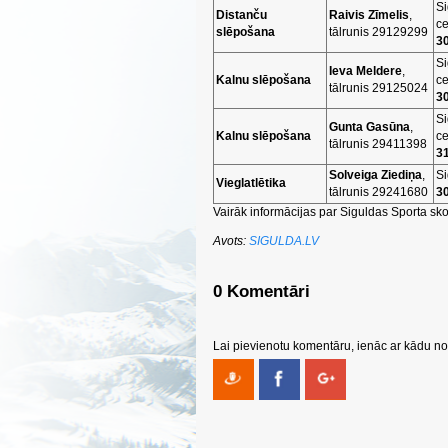
Si
Distanču
Raivis Zīmelis
,
ce
slēpošana
tālrunis 29129299
30
Si
Ieva Meldere
,
Kalnu slēpošana
ce
tālrunis 29125024
30
Si
Gunta Gasūna
,
Kalnu slēpošana
ce
tālrunis 29411398
31
Solveiga Ziediņa
,
Si
Vieglatlētika
tālrunis 29241680
30
Vairāk informācijas par Siguldas Sporta sk
Avots:
SIGULDA.LV
0 Komentāri
Lai pievienotu komentāru, ienāc ar kādu no 