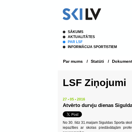
SĀKUMS
AKTUALITĀTES
PAR LSF
INFORMĀCIJA SPORTISTIEM
Par mums
/
Statūti
/
Dokument
LSF Ziņojumi
27 • 05 • 2016
Atvērto durvju dienas Siguld
No 30. līdz 31.maijam Siguldas Sporta skolā
iepazīties ar skolas piedāvātajām profe