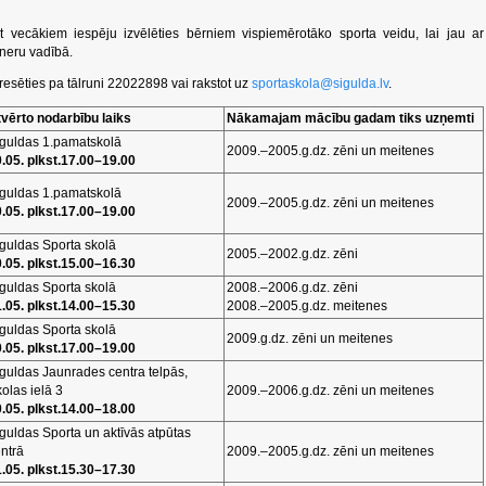
t vecākiem iespēju izvēlēties bērniem vispiemērotāko sporta veidu, lai jau ar
eneru vadībā.
esēties pa tālruni 22022898 vai rakstot uz
sportaskola@sigulda.lv
.
vērto nodarbību laiks
Nākamajam mācību gadam tiks uzņemti
guldas 1.pamatskolā
2009.–2005.g.dz. zēni un meitenes
.05. plkst.17.00–19.00
guldas 1.pamatskolā
2009.–2005.g.dz. zēni un meitenes
.05. plkst.17.00–19.00
guldas Sporta skolā
2005.–2002.g.dz. zēni
.05. plkst.15.00–16.30
guldas Sporta skolā
2008.–2006.g.dz. zēni
.05. plkst.14.00–15.30
2008.–2005.g.dz. meitenes
guldas Sporta skolā
2009.g.dz. zēni un meitenes
.05. plkst.17.00–19.00
guldas Jaunrades centra telpās,
olas ielā 3
2009.–2006.g.dz. zēni un meitenes
.05. plkst.14.00–18.00
guldas Sporta un aktīvās atpūtas
ntrā
2009.–2005.g.dz. zēni un meitenes
.05. plkst.15.30–17.30