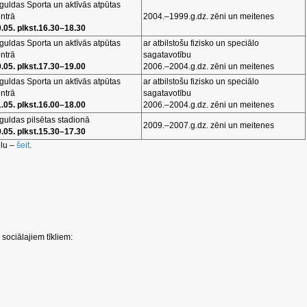
guldas Sporta un aktīvās atpūtas
ntrā
2004.–1999.g.dz. zēni un meitenes
.05. plkst.16.30–18.30
guldas Sporta un aktīvās atpūtas
ar atbilstošu fizisko un speciālo
ntrā
sagatavotību
.05. plkst.17.30–19.00
2006.–2004.g.dz. zēni un meitenes
guldas Sporta un aktīvās atpūtas
ar atbilstošu fizisko un speciālo
ntrā
sagatavotību
.05. plkst.16.00–18.00
2006.–2004.g.dz. zēni un meitenes
guldas pilsētas stadionā
2009.–2007.g.dz. zēni un meitenes
.05. plkst.15.30–17.30
olu –
šeit
.
sociālajiem tīkliem: