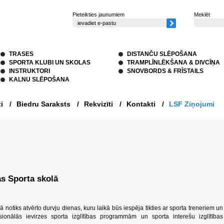
Pieteikties jaunumiem
Meklēt
TRASES
DISTANČU SLĒPOŠANA
SPORTA KLUBI UN SKOLAS
TRAMPLĪNLĒKŠANA & DIVCĪŅA
INSTRUKTORI
SNOVBORDS & FRĪSTAILS
KALNU SLĒPOŠANA
i
/
Biedru Saraksts
/
Rekvizīti
/
Kontakti
/
LSF Ziņojumi
as Sporta skolā
 notiks atvērto durvju dienas, kuru laikā būs iespēja tikties ar sporta treneriem un
sionālās ievirzes sporta izglītības programmām un sporta interešu izglītības