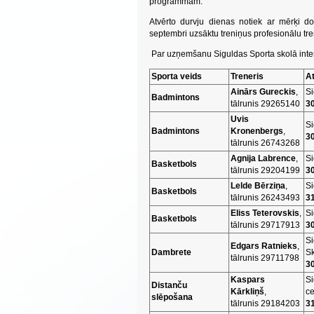
programmām.
Atvērto durvju dienas notiek ar mērķi do
septembri uzsāktu treniņus profesionālu tr
Par uzņemšanu Siguldas Sporta skolā inter
Sporta veids
Treneris
At
Ainārs Gureckis
,
Si
Badmintons
tālrunis 29265140
30
Uvis
Si
Badmintons
Kronenbergs
,
30
tālrunis 26743268
Agnija Labrence
,
Si
Basketbols
tālrunis 29204199
30
Lelde Bērziņa
,
Si
Basketbols
tālrunis 26243493
31
Eliss Teterovskis
,
Si
Basketbols
tālrunis 29717913
30
Si
Edgars Ratnieks
,
Dambrete
Sk
tālrunis 29711798
30
Kaspars
Si
Distanču
Kārkliņš
,
ce
slēpošana
tālrunis 29184203
31