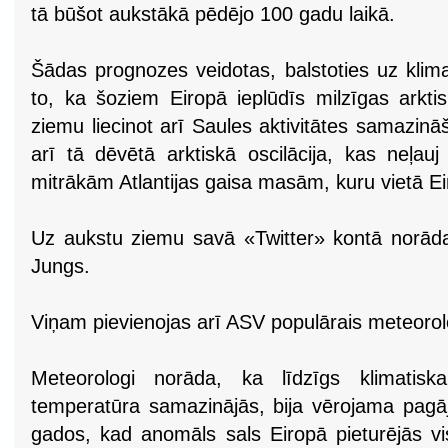
tā būšot aukstākā pēdējo 100 gadu laikā.
Šādas prognozes veidotas, balstoties uz klima
to, ka šoziem Eiropā ieplūdīs milzīgas arkt
ziemu liecinot arī Saules aktivitātes samazin
arī tā dēvētā arktiskā oscilācija, kas neļau
mitrākām Atlantijas gaisa masām, kuru vietā Eir
Uz aukstu ziemu savā «Twitter» kontā norād
Jungs.
Viņam pievienojas arī ASV populārais meteorol
Meteorologi norāda, ka līdzīgs klimatiska
temperatūra samazinājās, bija vērojama pagā
gados, kad anomāls sals Eiropā pieturējās vi