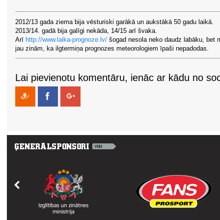
2012/13 gada ziema bija vēsturiski garākā un aukstākā 50 gadu laikā.
2013/14. gadā bija galīgi nekāda, 14/15 arī švaka.
Arī
http://www.laika-prognoze.lv/
šogad nesola neko daudz labāku, bet 
jau zinām, ka ilgtermiņa prognozes meteorologiem īpaši nepadodas.
Lai pievienotu komentāru, ienāc ar kādu no soci