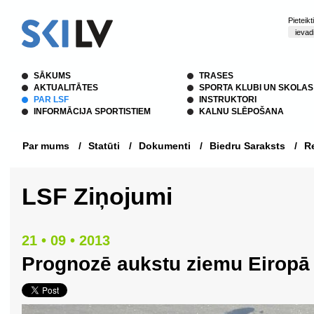
Pieteik
SĀKUMS
TRASES
AKTUALITĀTES
SPORTA KLUBI UN SKOLAS
PAR LSF
INSTRUKTORI
INFORMĀCIJA SPORTISTIEM
KALNU SLĒPOŠANA
Par mums
/
Statūti
/
Dokumenti
/
Biedru Saraksts
/
Re
LSF Ziņojumi
21 • 09 • 2013
Prognozē aukstu ziemu Eiropā