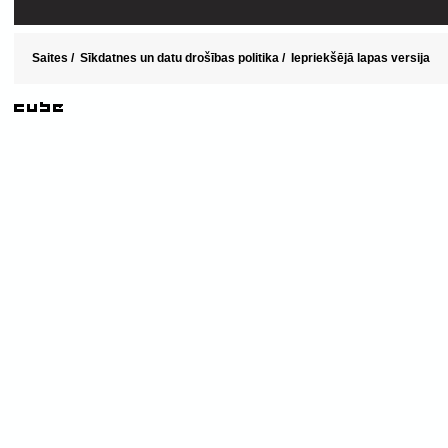
Saites
/
Sīkdatnes un datu drošības politika
/
Iepriekšējā lapas versija