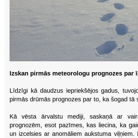
Izskan pirmās meteorologu prognozes par ī
Līdzīgi kā daudzus iepriekšējos gadus, tuvojo
pirmās drūmās prognozes par to, ka šogad tā s
Kā vēsta ārvalstu mediji, saskaņā ar vair
prognozēm, esot pazīmes, kas liecina, ka ga
un izcelsies ar anomāliem aukstuma viļņiem. 