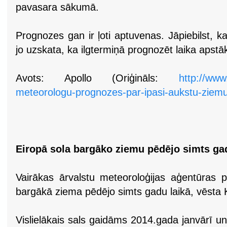
pavasara sākumā.
Prognozes gan ir ļoti aptuvenas. Jāpiebilst, ka 
jo uzskata, ka ilgtermiņā prognozēt laika apstā
Avots: Apollo (Oriģināls:
http://www
meteorologu-prognozes-par-ipasi-aukstu-ziem
Eiropā sola bargāko ziemu pēdējo simts gad
Vairākas ārvalstu meteoroloģijas aģentūras
bargākā ziema pēdējo simts gadu laikā, vēsta K
Vislielākais sals gaidāms 2014.gada janvārī un f