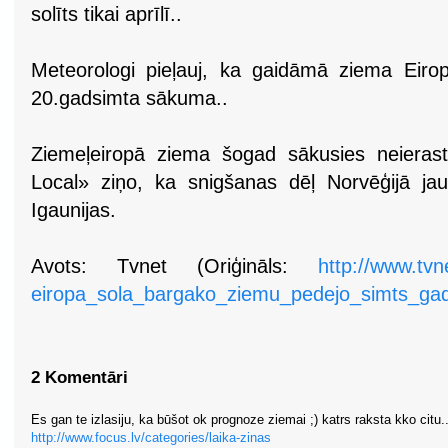
solīts tikai aprīlī..
Meteorologi pieļauj, ka gaidāmā ziema Eiro
20.gadsimta sākuma..
Ziemeļeiropā ziema šogad sākusies neierast
Local» ziņo, ka snigšanas dēļ Norvēģijā ja
Igaunijas.
Avots: Tvnet (Oriģināls:
http://www.tv
eiropa_sola_bargako_ziemu_pedejo_simts_gad
2 Komentāri
Es gan te izlasiju, ka būšot ok prognoze ziemai ;) katrs raksta kko citu..
http://www.focus.lv/categories/laika-zinas