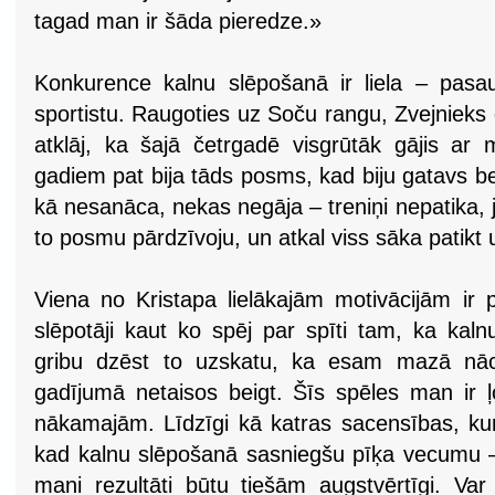
tagad man ir šāda pieredze.»
Konkurence kalnu slēpošanā ir liela – pasa
sportistu. Raugoties uz Soču rangu, Zvejnieks
atklāj, ka šajā četrgadē visgrūtāk gājis ar 
gadiem pat bija tāds posms, kad biju gatavs bei
kā nesanāca, nekas negāja – treniņi nepatika,
to posmu pārdzīvoju, un atkal viss sāka patikt 
Viena no Kristapa lielākajām motivācijām ir p
slēpotāji kaut ko spēj par spīti tam, ka kal
gribu dzēst to uzskatu, ka esam mazā nā
gadījumā netaisos beigt. Šīs spēles man ir ļ
nākamajām. Līdzīgi kā katras sacensības, kurā
kad kalnu slēpošanā sasniegšu pīķa vecumu – 
mani rezultāti būtu tiešām augstvērtīgi. Va