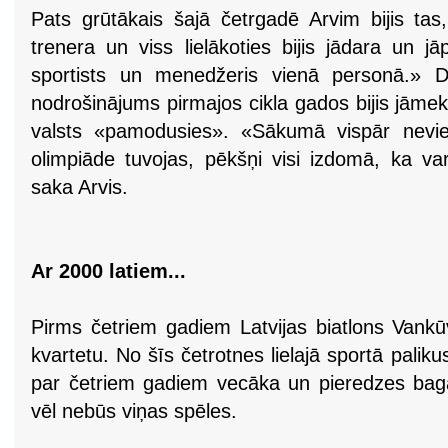
Pats grūtākais šajā četrgadē Arvim bijis tas
trenera un viss lielākoties bijis jādara un j
sportists un menedžeris vienā personā.» Dz
nodrošinājums pirmajos cikla gados bijis jāme
valsts «pamodusies». «Sākumā vispār nevie
olimpiāde tuvojas, pēkšņi visi izdomā, ka va
saka Arvis.
Ar 2000 latiem...
Pirms četriem gadiem Latvijas biatlons Vankū
kvartetu. No šīs četrotnes lielajā sportā paliku
par četriem gadiem vecāka un pieredzes bag
vēl nebūs viņas spēles.