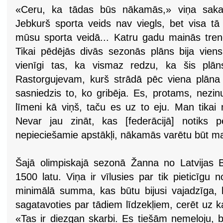
«Ceru, ka tādas būs nākamās,» viņa saka. 
Jebkurš sporta veids nav viegls, bet visa tā
mūsu sporta veidā... Katru gadu mainās trene
Tikai pēdējās divās sezonās plāns bija viens
vienīgi tas, ka vismaz redzu, ka šis pl
Rastorgujevam, kurš strādā pēc viena plāna 
sasniedzis to, ko gribēja. Es, protams, nezin
līmeni kā viņš, taču es uz to eju. Man tikai 
Nevar jau zināt, kas [federācijā] notiks 
nepieciešamie apstākļi, nākamās varētu būt m
Šajā olimpiskajā sezonā Žanna no Latvijas B
1500 latu. Viņa ir vīlusies par tik pieticīgu
minimālā summa, kas būtu bijusi vajadzīga, 
sagatavoties par tādiem līdzekļiem, cerēt uz 
«Tas ir diezgan skarbi. Es tiešām nemeloju, bet