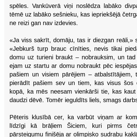
spēles. Vankūverā viņi noslēdza labāko divp
tēmē uz labāko sešnieku, kas iepriekšējā četr
ne reizi gan nav izdevies.
«Ja viss sakrīt, domāju, tas ir diezgan reāli,»
«Jebkurš turp brauc cīnīties, nevis tikai pied
domu uz turieni braukt – nobrauksim, un tad
ejam uz startu ar domu nobraukt pēc iespējas l
pašiem un visiem pārējiem – atbalstītājiem, 
pierādīt pašiem sev un tiem, kas visus šos
kopā, ka mēs neesam vienkārši tie, kas kaut k
daudzi dēvē. Tomēr ieguldīts liels, smags darb
Pēteris klusībā cer, ka varbūt viņam ar kom
līdzīgi kā brāļiem Šiciem, kuri pirms č
pārsteigumu finišēja ar olimpisko sudrabu kak