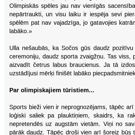
Olimpiskās spēles jau nav vienīgās sacensība
nepārtraukti, un visu laiku ir iespēja sevi pier
spēlēm pat nav vajadzīga, jo gatavojies katrā
labāko.»
Ulla nešaubās, ka Sočos gūs daudz pozitīvu
ceremoniju, daudz sporta zvaigžņu. Tas viss, p
aizvadīt četrus labus braucienus. Ja tā izdosi
uzstādījusi mērķi finišēt labāko piecpadsmitnie
Par olimpiskajiem tūristiem...
Sports bieži vien ir neprognozējams, tāpēc arī –
loģiski saliek pa plauktiņiem, skaidrs, ka r
nepretendēs uz augstām vietām. Viņi no sava 
pārāk daudz. Tāpēc droši vien arī šoreiz būs tā