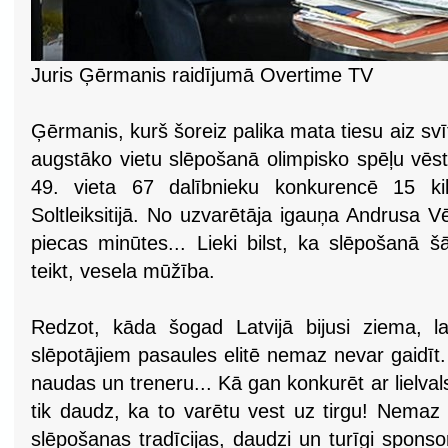
Juris Ģērmanis raidījumā Overtime TV
Ģērmanis, kurš šoreiz palika mata tiesu aiz svītra
augstāko vietu slēpošanā olimpisko spēļu vēst
49. vieta 67 dalībnieku konkurencē 15 ki
Soltleiksitijā. No uzvarētāja igauņa Andrusa Vē
piecas minūtes... Lieki bilst, ka slēpošanā šā
teikt, vesela mūžība.
Redzot, kāda šogad Latvijā bijusi ziema, l
slēpotājiem pasaules elitē nemaz nevar gaidīt.
naudas un treneru... Kā gan konkurēt ar lielva
tik daudz, ka to varētu vest uz tirgu! Nemaz ne
slēpošanas tradīcijas, daudzi un turīgi sponsor