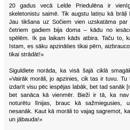
20 gadus vecā Lelde Priedulēna ir vienī
skeletonistu saimē. Tik augstu latiņu kā brāļi
Jau tikšana uz Sočiem vien uzskatāma par
četriem gadiem bija doma – kādu no iesācē
spēlēm. Ik pa laikam kāds atbira. Taču to, k
īstam, es sāku apzināties tikai pērn, aizbrauco
tikai strādāt!»
Siguldiete norāda, ka visā šajā ciklā smagāka
«Vairāk morāli, jo apzinies, cik tas ir tuvu. Tu t
izdarīt visu pēc iespējas labāk, bet tad sanāk [
bet sanāca kā vienmēr. Bieži ir tā, ka nav t
noturētu līnijas, brauc kā sažmiegusies, 
nesanāk. Kaut kā morāli to vajag sagremot, ka 
un jābauda!»