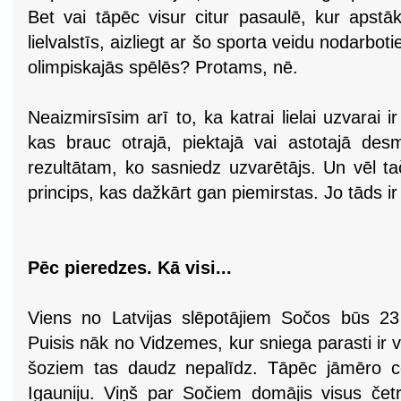
Bet vai tāpēc visur citur pasaulē, kur apstāk
lielvalstīs, aizliegt ar šo sporta veidu nodarboti
olimpiskajās spēlēs? Protams, nē.
Neaizmirsīsim arī to, ka katrai lielai uzvarai 
kas brauc otrajā, piektajā vai astotajā des
rezultātam, ko sasniedz uzvarētājs. Un vēl tač
princips, kas dažkārt gan piemirstas. Jo tāds ir š
Pēc pieredzes. Kā visi...
Viens no Latvijas slēpotājiem Sočos būs 23
Puisis nāk no Vidzemes, kur sniega parasti ir va
šoziem tas daudz nepalīdz. Tāpēc jāmēro 
Igauniju. Viņš par Sočiem domājis visus če