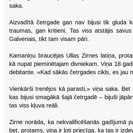
saka.
Aizvadītā četrgade gan nav bijusi tik gluda k
traumas, gan kritieni. Tas viss atstājis savu
Galvenais, tikt tam visam pāri.
Kamaniņu braucējas Ullas Zirnes latiņa, prot
kā nupat pieminētajam divniekam. Viņa 18 gad
debitante. «Kad sākās četrgades cikls, es jau 
Vienkārši trenējos kā parasti,» viņa saka. Bet
kas bijusi smagākā šajā četrgadē – bijuši jāpārvar
tas viss kļuva reāli.
Zirne norāda, ka nekvalificēšanās gadījumā p
bet, protams, viņa ir ļoti priecīga, ka tas ir iz