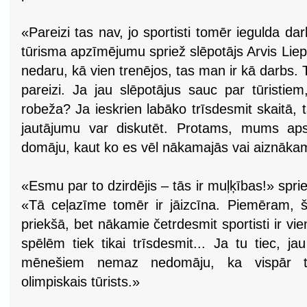
«Pareizi tas nav, jo sportisti tomēr iegulda da
tūrisma apzīmējumu spriež slēpotājs Arvis Lie
nedaru, kā vien trenējos, tas man ir kā darbs. 
pareizi. Ja jau slēpotājus sauc par tūristiem
robeža? Ja ieskrien labāko trīsdesmit skaitā, t
jautājumu var diskutēt. Protams, mums apstā
domāju, kaut ko es vēl nākamajās vai aiznāka
«Esmu par to dzirdējis – tās ir muļķības!» sprie
«Tā ceļazīme tomēr ir jāizcīna. Piemēram, šo
priekšā, bet nākamie četrdesmit sportisti ir vi
spēlēm tiek tikai trīsdesmit... Ja tu tiec, jau
mēnešiem nemaz nedomāju, ka vispār t
olimpiskais tūrists.»