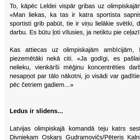
To, kāpēc Leldei vispār gribas uz olimpiskajā
«Man liekas, ka tas ir katra sportista sapnis
sportisti grib pabūt, tie ir viņu lielākie svēt
darbu. Es būtu ļoti vīlusies, ja netiktu pie ceļa
Kas attiecas uz olimpiskajām ambīcijām, 
piezemētāki nekā citi. «Ja godīgi, es pašl
nelieku, vienkārši mēģinu koncentrēties dar
nesapņot par tālo nākotni, jo visādi var gadīt
pēc četriem gadiem...»
Ledus ir slidens...
Latvijas olimpiskajā komandā teju katrs se
Divniekam Oskars Gudramovičs/Pēteris Kalni