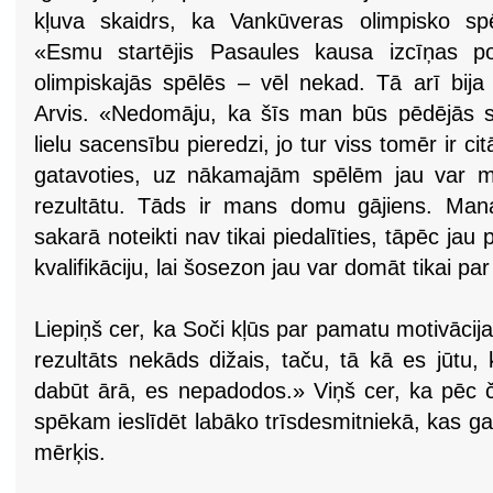
kļuva skaidrs, ka Vankūveras olimpisko sp
«Esmu startējis Pasaules kausa izcīņas 
olimpiskajās spēlēs – vēl nekad. Tā arī bija
Arvis. «Nedomāju, ka šīs man būs pēdējās spē
lielu sacensību pieredzi, jo tur viss tomēr ir ci
gatavoties, uz nākamajām spēlēm jau var m
rezultātu. Tāds ir mans domu gājiens. Mana
sakarā noteikti nav tikai piedalīties, tāpēc jau
kvalifikāciju, lai šosezon jau var domāt tikai 
Liepiņš cer, ka Soči kļūs par pamatu motivācija
rezultāts nekāds dižais, taču, tā kā es jūtu,
dabūt ārā, es nepadodos.» Viņš cer, ka pēc
spēkam ieslīdēt labāko trīsdesmitniekā, kas gan
mērķis.