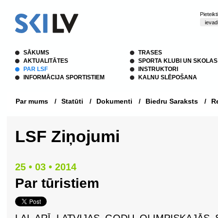
Pieteik
SĀKUMS
TRASES
AKTUALITĀTES
SPORTA KLUBI UN SKOLAS
PAR LSF
INSTRUKTORI
INFORMĀCIJA SPORTISTIEM
KALNU SLĒPOŠANA
Par mums
/
Statūti
/
Dokumenti
/
Biedru Saraksts
/
Re
LSF Ziņojumi
25 • 03 • 2014
Par tūristiem