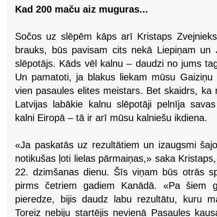
Kad 200 maču aiz muguras...
Sočos uz slēpēm kāps arī Kristaps Zvejnieks.
brauks, būs pavisam cits nekā Liepiņam un Ju
slēpotājs. Kāds vēl kalnu – daudzi no jums tag
Un pamatoti, ja blakus liekam mūsu Gaiziņu 
vien pasaules elites meistars. Bet skaidrs, ka 
Latvijas labākie kalnu slēpotāji pelnīja sava
kalni Eiropā – tā ir arī mūsu kalniešu ikdiena.
«Ja paskatās uz rezultātiem un izaugsmi šaj
notikušas ļoti lielas pārmaiņas,» saka Kristaps
22. dzimšanas dienu. Šīs viņam būs otrās spē
pirms četriem gadiem Kanādā. «Pa šiem ga
pieredze, bijis daudz labu rezultātu, kuru 
Toreiz nebiju startējis nevienā Pasaules ka