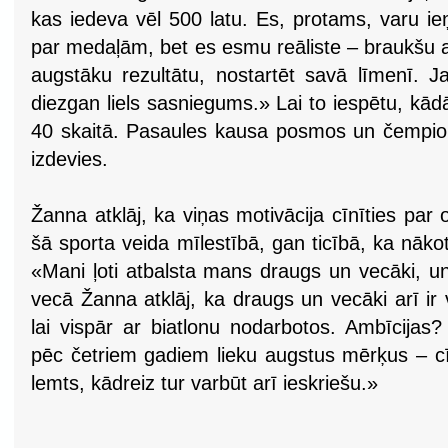
kas iedeva vēl 500 latu. Es, protams, varu i
par medaļām, bet es esmu reāliste – braukšu 
augstāku rezultātu, nostartēt savā līmenī. J
diezgan liels sasniegums.» Lai to iespētu, kād
40 skaitā. Pasaules kausa posmos un čempion
izdevies.
Žanna atklāj, ka viņas motivācija cīnīties par 
šā sporta veida mīlestībā, gan ticībā, ka nāko
«Mani ļoti atbalsta mans draugs un vecāki, u
vecā Žanna atklāj, ka draugs un vecāki arī ir vi
lai vispār ar biatlonu nodarbotos. Ambīcijas
pēc četriem gadiem lieku augstus mērķus – cī
lemts, kādreiz tur varbūt arī ieskriešu.»