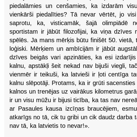
piedalāmies un cenšamies, ka izdarām vis
vienkārši piedalīties? Tā nevar vērtēt, jo vi
saprotu, ka, visticamāk, šajā olimpiādē ne
sportistam ir jābūt filozofijai, ka viņa dzīves
spēlēs. Ja mans mērķis būtu finišēt 50. vietā
loģiski. Mērķiem un ambīcijām ir jābūt augst
dzīves beigās vari apzināties, ka esi izdarīj
kalnu, apstākļi šeit nekad nav bijuši viegli, ta
vienmēr ir teikuši, ka latvieši ir ļoti centīga
kalnu slēpotāji. Protams, ka ir grūti sacensties 
kalnos un trenējas uz vairākus kilometrus ga
ir un visu mūžu ir bijusi ticība, ka tas nav nere
ar Pasaules kausa izcīņas braucējiem, esmu s
atkarīgs no tā, cik tu gribi un cik daudz darba 
nav tā, ka latvietis to nevar!».