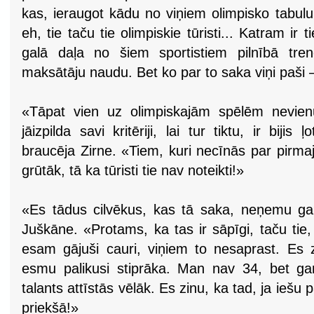
kas, ieraugot kādu no viņiem olimpisko tabulu 
eh, tie taču tie olimpiskie tūristi... Katram ir
galā daļa no šiem sportistiem pilnībā tren
maksātāju naudu. Bet ko par to saka viņi paši 
«Tāpat vien uz olimpiskajām spēlēm nevien
jāizpilda savi kritēriji, lai tur tiktu, ir biji
braucēja Zirne. «Tiem, kuri necīnās par pirmajā
grūtāk, tā ka tūristi tie nav noteikti!»
«Es tādus cilvēkus, kas tā saka, neņemu galv
Juškāne. «Protams, ka tas ir sāpīgi, taču tie
esam gājuši cauri, viņiem to nesaprast. Es 
esmu palikusi stiprāka. Man nav 34, bet gan
talants attīstās vēlāk. Es zinu, ka tad, ja iešu 
priekšā!»