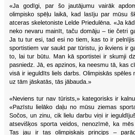
«Ja godīgi, par šo jautājumu vairāk apd
olimpisko spēļu laikā, kad lasīju par mūsu š
atceras skeletoniste Lelde Priedulēna. «Ja kād
neko nevaru mainīt, taču domāju – tie četri g
Ja tu tur esi, tad esi no tiem, kas to ir pelnīj
sportistiem var saukt par tūristu, jo ikviens ir g
to, lai tur būtu. Man kā sportistei ir skumji d
pasniedz. Jā, es apzinos, ka neesmu tā, kas c
visā ir ieguldīts liels darbs. Olimpiskās spēle
uz tām jāskatās, tās jābauda.»
«Neviens tur nav tūrists,» kategorisks ir kalnu
«Pazīstu lielāko daļu no mūsu ziemas sport
Sočos, un zinu, cik lielu darbu viņi ir ieguldīju
atsevišķos sporta veidos, nenozīmē, ka mēs
Tas jau ir tas olimpiskais princips – parā