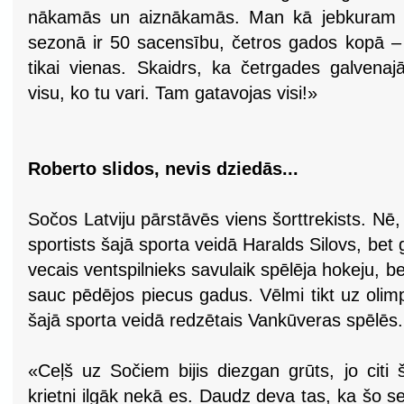
nākamās un aiznākamās. Man kā jebkuram sp
sezonā ir 50 sacensību, četros gados kopā – 
tikai vienas. Skaidrs, ka četrgades galvenaj
visu, ko tu vari. Tam gatavojas visi!»
Roberto slidos, nevis dziedās...
Sočos Latviju pārstāvēs viens šorttrekists. Nē, 
sportists šajā sporta veidā Haralds Silovs, bet
vecais ventspilnieks savulaik spēlēja hokeju, b
sauc pēdējos piecus gadus. Vēlmi tikt uz olim
šajā sporta veidā redzētais Vankūveras spēlēs.
«Ceļš uz Sočiem bijis diezgan grūts, jo citi 
krietni ilgāk nekā es. Daudz deva tas, ka šo s