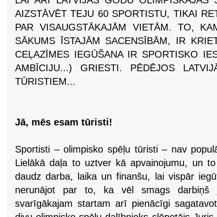
LAI ARĪ LATVIJAS GODU OLIMPISKAJĀS
AIZSTĀVĒT TEJU 60 SPORTISTU, TIKAI R
PAR VISAUGSTĀKAJĀM VIETĀM. TO, KA
SĀKUMS ĪSTAJĀM SACENSĪBĀM, IR KRIE
CEĻAZĪMES IEGŪŠANA IR SPORTISKO IES
AMBĪCIJU...) GRIESTI. PĒDĒJOS LATVI
TŪRISTIEM...
Jā, mēs esam tūristi!
Sportisti – olimpisko spēļu tūristi – nav popu
Lielākā daļa to uztver kā apvainojumu, un to
daudz darba, laika un finanšu, lai vispār ieg
nerunājot par to, ka vēl smags darbiņš j
svarīgākajam startam arī pienācīgi sagatavoto