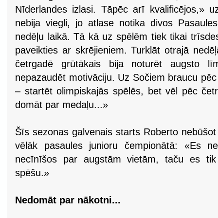
Nīderlandes izlasi. Tāpēc arī kvalificējos,» u
nebija viegli, jo atlase notika divos Pasaul
nedēļu laikā. Tā kā uz spēlēm tiek tikai trīsde
paveikties ar skrējieniem. Turklāt otrajā nedē
četrgadē grūtākais bija noturēt augsto līm
nepazaudēt motivāciju. Uz Sočiem braucu pēc p
– startēt olimpiskajās spēlēs, bet vēl pēc če
domāt par medaļu...»
Šīs sezonas galvenais starts Roberto nebūšot
vēlāk pasaules junioru čempionātā: «Es ne
necīnīšos par augstām vietām, taču es tik 
spēšu.»
Nedomāt par nākotni...