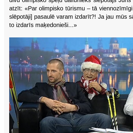
divu olimpisko spēļu dalībnieks slēpotājs Jur
atzīt: «Par olimpisko tūrismu – tā viennozīmīgi
slēpotāji] pasaulē varam izdarīt?! Ja jau mūs s
to izdarīs maķedonieši...»