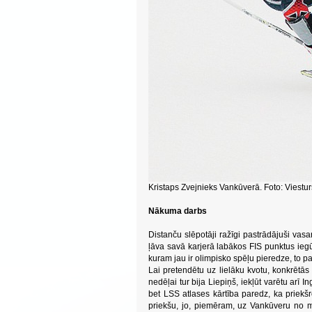
Kristaps Zvejnieks Vankūverā. Foto: Viestu
Nākuma darbs
Distanču slēpotāji ražīgi pastrādājuši vas
ļāva savā karjerā labākos FIS punktus ie
kuram jau ir olimpisko spēļu pieredze, to pa
Lai pretendētu uz lielāku kvotu, konkrētās 
nedēļai tur bija Liepiņš, iekļūt varētu arī 
bet LSS atlases kārtība paredz, ka priekšr
priekšu, jo, piemēram, uz Vankūveru no me