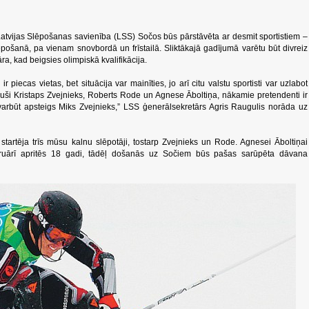
d Latvijas Slēpošanas savienība (LSS) Sočos būs pārstāvēta ar desmit sportistiem –
pošanā, pa vienam snovbordā un frīstailā. Sliktākajā gadījumā varētu būt divreiz
a, kad beigsies olimpiskā kvalifikācija.
piecas vietas, bet situācija var mainīties, jo arī citu valstu sportisti var uzlabot
juši Kristaps Zvejnieks, Roberts Rode un Agnese Āboltiņa, nākamie pretendenti ir
arbūt apsteigs Miks Zvejnieks,” LSS ģenerālsekretārs Agris Raugulis norāda uz
artēja trīs mūsu kalnu slēpotāji, tostarp Zvejnieks un Rode. Agnesei Āboltiņai
bruārī apritēs 18 gadi, tādēļ došanās uz Sočiem būs pašas sarūpēta dāvana