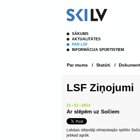
SĀKUMS
AKTUALITĀTES
PAR LSF
INFORMĀCIJA SPORTISTIEM
Par mums
/
Statūti
/
Dokument
LSF Ziņojumi
21 • 12 • 2013
Ar slēpēm uz Sočiem
Latvijas slēpotāji olimpiskajās spēlēs Sočo
jebkad agrāk.