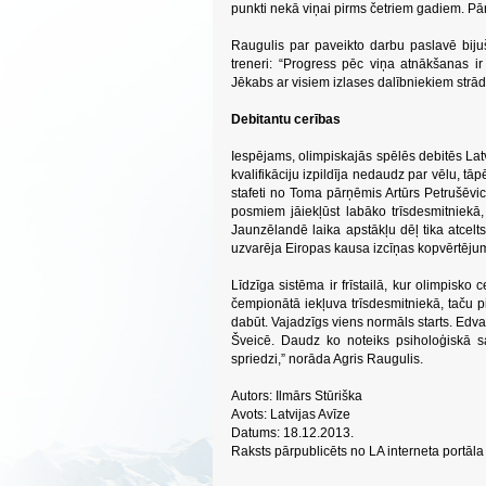
punkti nekā viņai pirms četriem gadiem. Pār
Raugulis par paveikto darbu paslavē biju
treneri: “Progress pēc viņa atnākšanas ir
Jēkabs ar visiem izlases dalībniekiem strādā,
Debitantu cerības
Iespējams, olimpiskajās spēlēs debitēs Lat
kvalifikāciju izpildīja nedaudz par vēlu, t
stafeti no Toma pārņēmis Artūrs Petrušēvi
posmiem jāiekļūst labāko trīsdesmitniekā
Jaunzēlandē laika apstākļu dēļ tika atcelt
uzvarēja Eiropas kausa izcīņas kopvērtējum
Līdzīga sistēma ir frīstailā, kur olimpisko
čempionātā iekļuva trīsdesmitniekā, taču p
dabūt. Vajadzīgs viens normāls starts. Edv
Šveicē. Daudz ko noteiks psiholoģiskā sa
spriedzi,” norāda Agris Raugulis.
Autors: Ilmārs Stūriška
Avots: Latvijas Avīze
Datums: 18.12.2013.
Raksts pārpublicēts no LA interneta portāla 