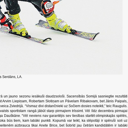
rs Serdāns, LA.
arā un jauno sezonu iesākuši daudzsološi. Sacensībās Somijā sasniegtie rezultāti
gūt Arvim Liepiņam, Robertam Slotiņam un Pāvelam Ribakovam, bet Jānis Paipals,
veica Zviedrijā. “Vismaz divi distančnieki uz Sočiem dosies noteikti,” teic Raugulis.
valsts sportistam rangā jābūt starp pirmajiem trīssimt. Vēl līdz decembra pirmajai
Inga Dauškāne. “Vēl neviens nav garantējis sev tiesības startēt olimpiskajās spēlēs,
oka būs tiem, kam labāki punkti. Kopumā var teikt, ka slēpotāji ir spēruši soli uz
itenēm aizbrauca tikai Anete Brice, bet šobrīd jau četrām kandidātēm ir labāki