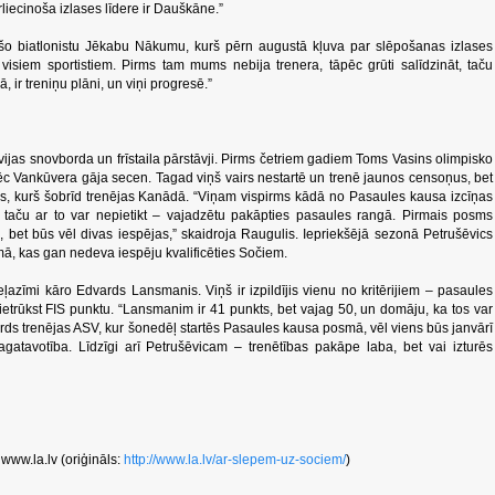
liecinoša izlases līdere ir Dauškāne.”
šo biatlonistu Jēkabu Nākumu, kurš pērn augustā kļuva par slēpošanas izlases
 visiem sportistiem. Pirms tam mums nebija trenera, tāpēc grūti salīdzināt, taču
 ir treniņu plāni, un viņi progresē.”
vijas snovborda un frīstaila pārstāvji. Pirms četriem gadiem Toms Vasins olimpisko
āpēc Vankūvera gāja secen. Tagad viņš vairs nestartē un trenē jaunos censoņus, bet
cs, kurš šobrīd trenējas Kanādā. “Viņam vispirms kādā no Pasaules kausa izcīņas
, taču ar to var nepietikt – vajadzētu pakāpties pasaules rangā. Pirmais posms
s, bet būs vēl divas iespējas,” skaidroja Raugulis. Iepriekšējā sezonā Petrušēvics
ā, kas gan nedeva iespēju kvalificēties Sočiem.
 ceļazīmi kāro Edvards Lansmanis. Viņš ir izpildījis vienu no kritērijiem – pasaules
ietrūkst FIS punktu. “Lansmanim ir 41 punkts, bet vajag 50, un domāju, ka tos var
ards trenējas ASV, kur šonedēļ startēs Pasaules kausa posmā, vēl viens būs janvārī
gatavotība. Līdzīgi arī Petrušēvicam – trenētības pakāpe laba, bet vai izturēs
www.la.lv (oriģināls:
http://www.la.lv/ar-slepem-uz-sociem/
)