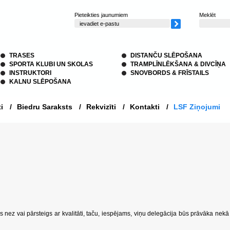
Pieteikties jaunumiem
Meklēt
TRASES
DISTANČU SLĒPOŠANA
SPORTA KLUBI UN SKOLAS
TRAMPLĪNLĒKŠANA & DIVCĪŅA
INSTRUKTORI
SNOVBORDS & FRĪSTAILS
KALNU SLĒPOŠANA
i
/
Biedru Saraksts
/
Rekvizīti
/
Kontakti
/
LSF Ziņojumi
s nez vai pārsteigs ar kvalitāti, taču, iespējams, viņu delegācija būs prāvāka nekā