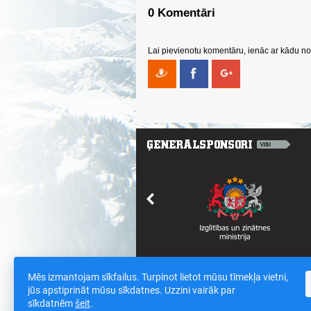
0 Komentāri
Lai pievienotu komentāru, ienāc ar kādu no 
Mēs izmantojam sīkfailus. Turpinot lietot mūsu tīmekļa vietni,
Saites
/
Sīkdatnes un datu drošības polit
jūs apstiprināt mūsu sīkdatnes. Uzzini vairāk par
sīkdatnēm
šeit
.