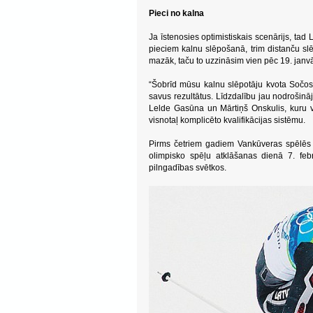
Pieci no kalna
Ja īstenosies optimistiskais scenārijs, ta
pieciem kalnu slēpošanā, trim distanču slē
mazāk, taču to uzzināsim vien pēc 19. janvār
“Šobrīd mūsu kalnu slēpotāju kvota Sočos ir 
savus rezultātus. Līdzdalību jau nodrošinā
Lelde Gasūna un Mārtiņš Onskulis, kuru v
visnotaļ komplicēto kvalifikācijas sistēmu.
Pirms četriem gadiem Vankūveras spēlēs st
olimpisko spēļu atklāšanas dienā 7. fe
pilngadības svētkos.