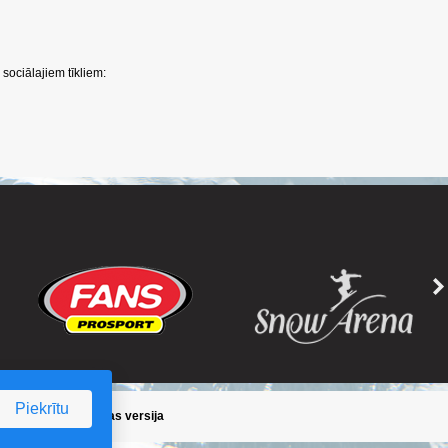
sociālajiem tīkliem:
Piekrītu
ika
/
Iepriekšējā lapas versija