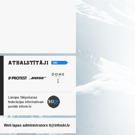
Latvijas Slēpošanas
federācijas informatīvais
portāls infoski.lv
Web lapas administrators
it@infoski.lv