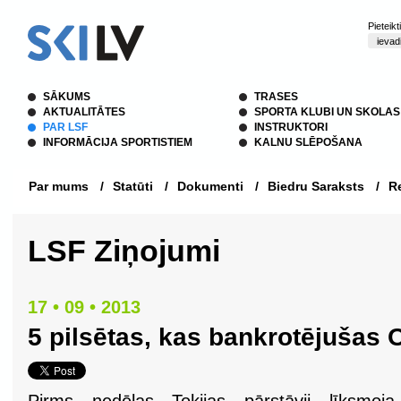
Pieteik
SĀKUMS
TRASES
AKTUALITĀTES
SPORTA KLUBI UN SKOLAS
PAR LSF
INSTRUKTORI
INFORMĀCIJA SPORTISTIEM
KALNU SLĒPOŠANA
Par mums
/
Statūti
/
Dokumenti
/
Biedru Saraksts
/
Re
LSF Ziņojumi
17 • 09 • 2013
5 pilsētas, kas bankrotējušas 