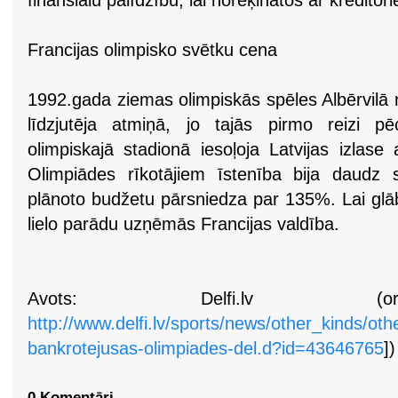
finansiālu palīdzību, lai norēķinātos ar kreditor
Francijas olimpisko svētku cena
1992.gada ziemas olimpiskās spēles Albērvilā no
līdzjutēja atmiņā, jo tajās pirmo reizi p
olimpiskajā stadionā iesoļoja Latvijas izlas
Olimpiādes rīkotājiem īstenība bija daudz
plānoto budžetu pārsniedza par 135%. Lai glāb
lielo parādu uzņēmās Francijas valdība.
Avots: Delfi.lv (ori
http://www.delfi.lv/sports/news/other_kinds/oth
bankrotejusas-olimpiades-del.d?id=43646765
])
0 Komentāri