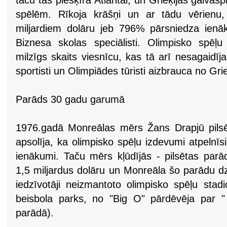
taču tās piešķīra Atlantai, un Grieķijas galvasp
spēlēm. Rīkoja krāšņi un ar tādu vērienu,
miljardiem dolāru jeb 796% pārsniedza ienāk
Biznesa skolas speciālisti. Olimpisko spēļ
milzīgs skaits viesnīcu, kas tā arī nesagaidī
sportisti un Olimpiādes tūristi aizbrauca no Grie
Parāds 30 gadu garumā
1976.gadā Monreālas mērs Žans Drapjū pilsēta
apsolīja, ka olimpisko spēļu izdevumi atpelnīsi
ienākumi. Taču mērs kļūdījās - pilsētas par
1,5 miljardus dolāru un Monreāla šo parādu dz
iedzīvotāji neizmantoto olimpisko spēļu stadi
beisbola parks, no "Big O" pārdēvēja par " 
parādā).