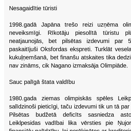
Nesagaidītie tūristi
1998.gadā Japāna trešo reizi uzņēma olim
neveiksmīgi. Rīkotāju piesolītā tūristu
neatjaunojās, bet pilsētas izdevumi par
paskaitījuši Oksfordas ekspreti. Turklāt vesel
kukuļņemšanā, bet finanšu atskaites tika dedz
nav zināms, cik Nagano izmaksāja Olimpiāde.
Sauc palīgā štata valdību
1980.gada ziemas olimpiskās spēles Leikpl
salīdzinoši pieticīgi, taču izdevumi tik un tā 
Pilsētas budžetā deficīts sasniedza ast
Leiklpesidas vadībai lika vērsties pie Ņuj