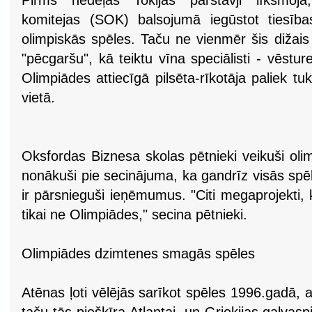
Pirms nedēļas Tokijas pārstāvji līksmoja,
komitejas (SOK) balsojumā iegūstot tiesīb
olimpiskās spēles. Taču ne vienmēr šis dižais 
"pēcgaršu", kā teiktu vīna speciālisti - vēst
Olimpiādes attiecīgā pilsēta-rīkotāja paliek 
vietā.
Oksfordas Biznesa skolas pētnieki veikuši oli
nonākuši pie secinājuma, ka gandrīz visās spē
ir pārsnieguši ieņēmumus. "Citi megaprojekti, 
tikai ne Olimpiādes," secina pētnieki.
Olimpiādes dzimtenes smagās spēles
Atēnas ļoti vēlējās sarīkot spēles 1996.gadā, 