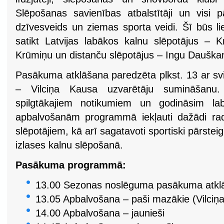
Slēpošanas savienības atbalstītāji un visi p
dzīvesveids un ziemas sporta veidi. Šī būs li
satikt Latvijas labākos kalnu slēpotājus – K
Krūmiņu un distanču slēpotājus – Ingu Dauškani
Pasākuma atklāšana paredzēta plkst. 13 ar s
– Vilciņa Kausa uzvarētāju sumināšanu.
spilgtākajiem notikumiem un godināsim la
apbalvošanām programmā iekļauti dažādi ra
slēpotājiem, kā arī sagatavoti sportiski pārsteig
izlases kalnu slēpošanā.
Pasākuma programmā:
13.00 Sezonas noslēguma pasākuma atkl
13.05 Apbalvošana – paši mazākie (Vilciņ
14.00 Apbalvošana – jaunieši