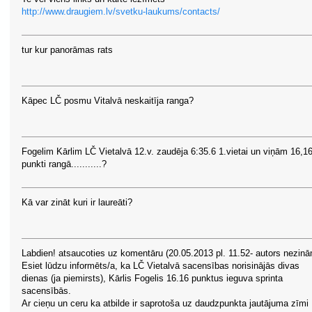
http://www.draugiem.lv/svetku-laukums/contacts/
tur kur panorāmas rats
Kāpec LČ posmu Vitalvā neskaitīja ranga?
Fogelim Kārlim LČ Vietalvā 12.v. zaudēja 6:35.6 1.vietai un viņām 16,1
punkti rangā...........?
Kā var zināt kuri ir laureāti?
Labdien! atsaucoties uz komentāru (20.05.2013 pl. 11.52- autors nezinā
Esiet lūdzu informēts/a, ka LČ Vietalvā sacensības norisinājās divas
dienas (ja piemirsts), Kārlis Fogelis 16.16 punktus ieguva sprinta
sacensībās.
Ar cieņu un ceru ka atbilde ir saprotoša uz daudzpunkta jautājuma zīmi