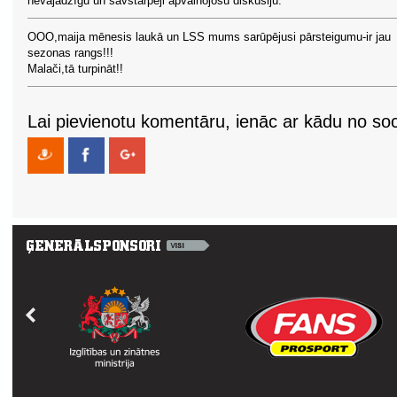
nevajadzīgu un savstarpēji apvainojošu diskusiju.
OOO,maija mēnesis laukā un LSS mums sarūpējusi pārsteigumu-ir jau
sezonas rangs!!!
Malači,tā turpināt!!
Lai pievienotu komentāru, ienāc ar kādu no soci