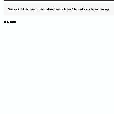
Saites
/
Sīkdatnes un datu drošības politika
/
Iepriekšējā lapas versija