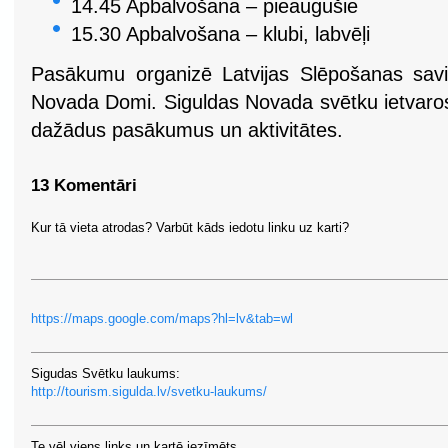
14.45 Apbalvošana – pieaugušie
15.30 Apbalvošana – klubi, labvēļi
Pasākumu organizē Latvijas Slēpošanas savi
Novada Domi. Siguldas Novada svētku ietvaros
dažādus pasākumus un aktivitātes.
13 Komentāri
Kur tā vieta atrodas? Varbūt kāds iedotu linku uz karti?
https://maps.google.com/maps?hl=lv&tab=wl
Sigudas Svētku laukums:
http://tourism.sigulda.lv/svetku-laukums/
Te vēl viens links un kartē iezīmēts