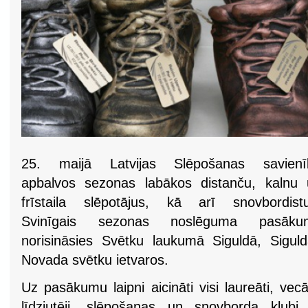
25. maijā Latvijas Slēpošanas savienī
apbalvos sezonas labākos distanču, kalnu 
frīstaila slēpotājus, kā arī snovbordistu
Svinīgais sezonas noslēguma pasāku
norisināsies Svētku laukumā Siguldā, Sigul
Novada svētku ietvaros.
Uz pasākumu laipni aicināti visi laureāti, vecāk
līdzjutēji, slēpošanas un snovborda klubi