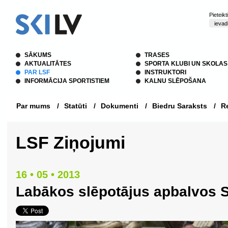
Pieteik
SĀKUMS
TRASES
AKTUALITĀTES
SPORTA KLUBI UN SKOLAS
PAR LSF
INSTRUKTORI
INFORMĀCIJA SPORTISTIEM
KALNU SLĒPOŠANA
Par mums
/
Statūti
/
Dokumenti
/
Biedru Saraksts
/
Re
LSF Ziņojumi
16 • 05 • 2013
Labākos slēpotājus apbalvos 