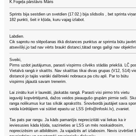
K.Fogeļa pārstāvis Māris
Sprints bija sestdien un svetdien (17.02.) bija slidsolis , bet sprinta viņa
182 punkti, šeit ir kļūda, kuru vajag izlabot.
Labdien.
Cik saprotu no slēpošanas itkā distances punktus ar sprimta būtu javēr
atsevišķi,jo tad nav vērts braukt distanci,tātad rangs galīgi nav objektīv
Sveiki,
Pirms uzdot jautājumus, parasti vispirms cilvēks stādās priekšā. LČ p
Vietalvā rangā ir skaitīts. Nav skaitītas tikai divas grupas (V12, S14) vi
distancē jo tajās vairāki dalībnieki nobrauca pa citu apli. Par to būtu
vispirms jājautā savam trenerim.
Lai zinātu kuri ir laureāti, jāskatās rangā. Parasti visi pirmo trīs vietu
ieguvēji kopvērtējumā, dažos veidos pieaugušo grupām pirmie seši. Ska
ranga nolikumus kur tas sīkāk aprakstīts. Snovbordā jautājiet sava spor
veida kūrētājiem vai sūtiiet epastu uz LSS (
info@infoski.lv
), zvaniet.
Tas pats par rangu. Ja kāds pamanījis neprecizitāti vai liekas ka ir
ieviesusies kāda kļūda, sazinieties ar LSS un mēs noskaidrosim,
noprecizēsim un atbildēsim. Ja vajadzēs arī izlabosim. Nevis izvēršiet š