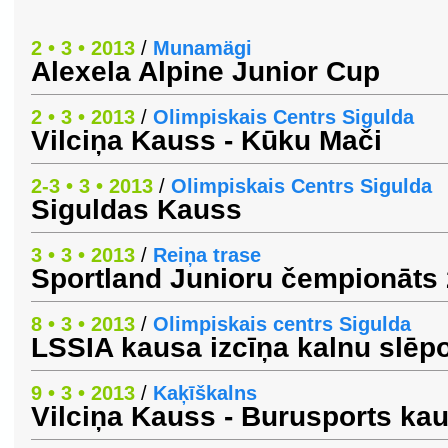
2 • 3 • 2013
/
Munamägi
Alexela Alpine Junior Cup
2 • 3 • 2013
/
Olimpiskais Centrs Sigulda
Vilciņa Kauss - Kūku Mači
2-3 • 3 • 2013
/
Olimpiskais Centrs Sigulda
Siguldas Kauss
3 • 3 • 2013
/
Reiņa trase
Sportland Junioru čempionāts
8 • 3 • 2013
/
Olimpiskais centrs Sigulda
LSSIA kausa izcīņa kalnu slēp
9 • 3 • 2013
/
Kaķīškalns
Vilciņa Kauss - Burusports ka