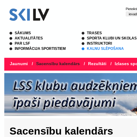
Pieteik
SĀKUMS
TRASES
AKTUALITĀTES
SPORTA KLUBI UN SKOLAS
PAR LSF
INSTRUKTORI
INFORMĀCIJA SPORTISTIEM
KALNU SLĒPOŠANA
Jaunumi
/
Sacensību kalendārs
/
Rezultāti
/
Izlases spo
Sacensību kalendārs