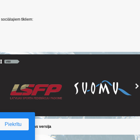
sociālajiem tīkliem:
Piekrītu
ika
/
Iepriekšējā lapas versija