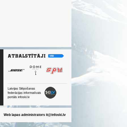
Latvijas Slēpošanas
federācijas informatīvais
portāls infoski.lv
Web lapas administrators
it@infoski.lv