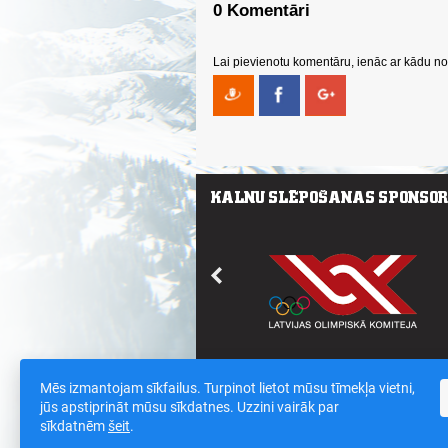
0 Komentāri
Lai pievienotu komentāru, ienāc ar kādu no 
Mēs izmantojam sīkfailus. Turpinot lietot mūsu tīmekļa vietni,
Saites
/
Sīkdatnes un datu drošības polit
jūs apstiprināt mūsu sīkdatnes. Uzzini vairāk par
sīkdatnēm
šeit
.