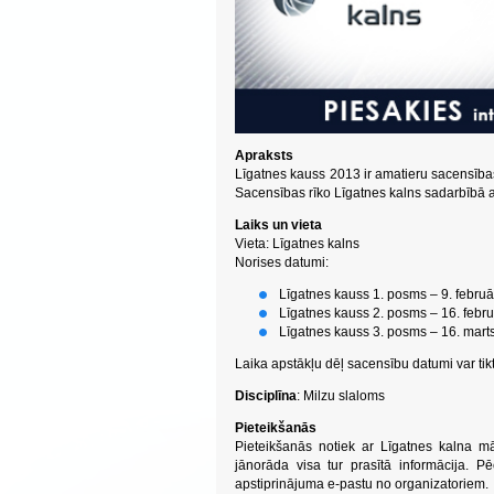
Apraksts
Līgatnes kauss 2013 ir amatieru sacensības,
Sacensības rīko Līgatnes kalns sadarbībā a
Laiks un vieta
Vieta: Līgatnes kalns
Norises datumi:
Līgatnes kauss 1. posms – 9. februā
Līgatnes kauss 2. posms – 16. febru
Līgatnes kauss 3. posms – 16. mart
Laika apstākļu dēļ sacensību datumi var tikt
Disciplīna
: Milzu slaloms
Pieteikšanās
Pieteikšanās notiek ar Līgatnes kalna m
jānorāda visa tur prasītā informācija. 
apstiprinājuma e-pastu no organizatoriem.