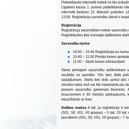
Pieteikšanās internetā notiek no tās izslu
Līgatnes kausa 1. posma pieteikšanās inte
internetā beidzas 15. februārī pulksten 1
12:00. Reģistrācija sacensību dienā ir ie
Reģistrācija
Reģistrācija sacensībām notiek sacensību 
Reģistrējoties tiek izsniegts dalībnieka st
Sacensību norise
10:00 – 10:40 Reģistrācija un nu
10:40 – 11:00 Pirmās trases apskat
11:00 – Starts trases iebraucējam.
Starts pirmajam sacensību dalībniekam uz
vecākās uz jaunāko. Pēc tam, tādā pašā se
sadalījumam. Starts tiek dots uzreiz pēc 
minūtes laikā viņš var tikt nepielaists pi
pieņem sacensību galvenais tiesnesis. 
braucieniem ir 45 minūšu pārtraukums, k
iepazīšanās ar trasi .
Dalības maksa
8 lati, ja reģistrācija ir
(S01, S0, V01, V0 grupas) – 5 lati. 10 la
jaunākiem (S01, S0, V01, V0 grupas) – 7 lat