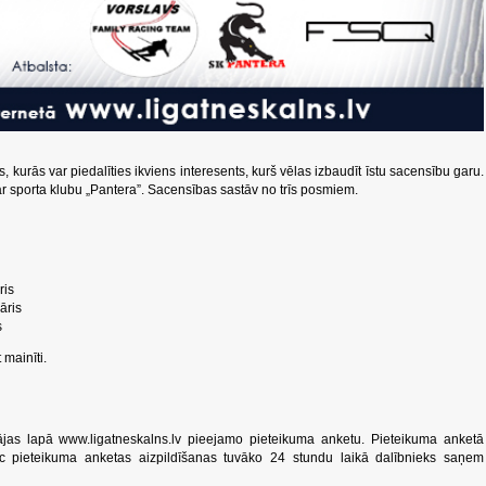
 kurās var piedalīties ikviens interesents, kurš vēlas izbaudīt īstu sacensību garu.
r sporta klubu „Pantera”. Sacensības sastāv no trīs posmiem.
ris
āris
s
 mainīti.
ājas lapā www.ligatneskalns.lv pieejamo pieteikuma anketu. Pieteikuma anketā
Pēc pieteikuma anketas aizpildīšanas tuvāko 24 stundu laikā dalībnieks saņem