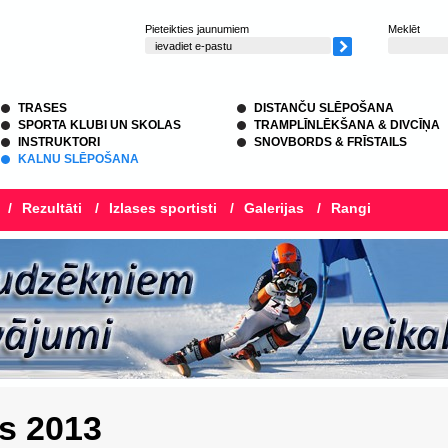
Pieteikties jaunumiem
Meklēt
TRASES
DISTANČU SLĒPOŠANA
SPORTA KLUBI UN SKOLAS
TRAMPLĪNLĒKŠANA & DIVCĪŅA
INSTRUKTORI
SNOVBORDS & FRĪSTAILS
KALNU SLĒPOŠANA
/
Rezultāti
/
Izlases sportisti
/
Galerijas
/
Rangi
s 2013