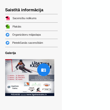
Saistītā informācija
Sacensību nolikums
Plakāts
Organizātoru mājaslapa
Pieteikšanās sacensībām
Galerija