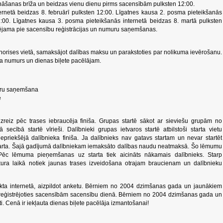
dināšanas brīža un beidzas vienu dienu pirms sacensībām pulksten 12:00.
rnetā beidzas 8. februārī pulksten 12:00. Līgatnes kausa 2. posma pieteikšanās
2:00. Līgatnes kausa 3. posma pieteikšanās internetā beidzas 8. martā pulksten
spējama pie sacensību reģistrācijas un numuru saņemšanas.
norises vietā, samaksājot dalības maksu un parakstoties par nolikuma ievērošanu.
arta numurs un dienas biļete pacēlājam.
muru saņemšana
e
reiz pēc trases iebraucēja finiša. Grupas startē sākot ar sieviešu grupām no
cībā startē vīrieši. Dalībnieki grupas ietvaros startē atbilstoši starta vietu
iepriekšējā dalībnieka finiša. Ja dalībnieks nav gatavs startam un nevar startēt
e starta. Šajā gadījumā dalībniekam iemaksāto dalības naudu neatmaksā. Šo lēmumu
Pēc lēmuma pieņemšanas uz starta tiek aicināts nākamais dalībnieks. Starp
ura laikā notiek jaunas trases izveidošana otrajam braucienam un dalībnieku
 veikta internetā, aizpildot anketu. Bērniem no 2004 dzimšanas gada un jaunākiem
ti, reģistrējoties sacensībām sacensību dienā. Bērniem no 2004 dzimšanas gada un
i. Cenā ir iekļauta dienas biļete pacēlāja izmantošanai!