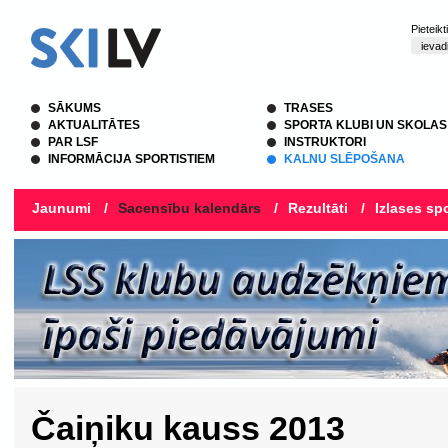
Pieteik
SĀKUMS
TRASES
AKTUALITĀTES
SPORTA KLUBI UN SKOLAS
PAR LSF
INSTRUKTORI
INFORMĀCIJA SPORTISTIEM
KALNU SLĒPOŠANA
Jaunumi
/
Sacensību kalendārs
/
Rezultāti
/
Izlases spo
Čaiņiku kauss 2013