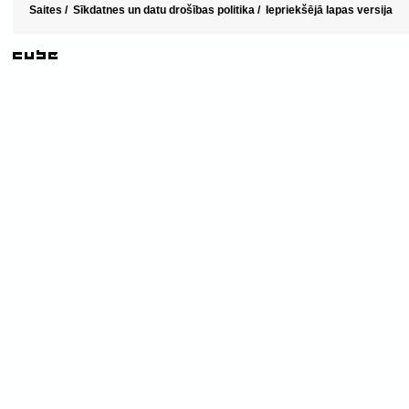
Saites
/
Sīkdatnes un datu drošības politika
/
Iepriekšējā lapas versija