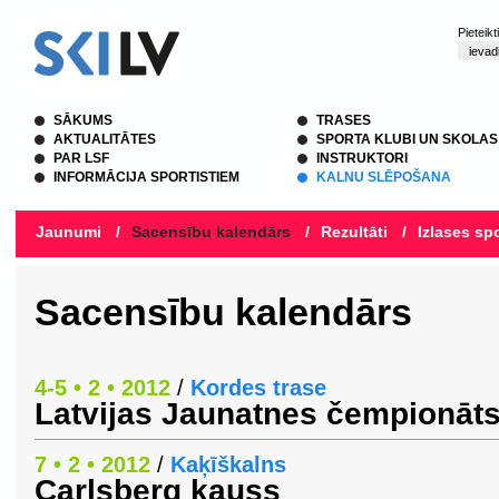
Pieteik
SĀKUMS
TRASES
AKTUALITĀTES
SPORTA KLUBI UN SKOLAS
PAR LSF
INSTRUKTORI
INFORMĀCIJA SPORTISTIEM
KALNU SLĒPOŠANA
Jaunumi
/
Sacensību kalendārs
/
Rezultāti
/
Izlases spo
Sacensību kalendārs
4-5 • 2 • 2012
/
Kordes trase
Latvijas Jaunatnes čempionāt
7 • 2 • 2012
/
Kaķīškalns
Carlsberg kauss