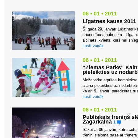
06 • 01 • 2011
Līgatnes kauss 201
Šī gada 29. janvārī Līgatnes k
sacensību amatieriem - Līgatn
aicināts ikviens, kurš mīl snie
Lasīt vairāk
06 • 01 • 2011
"Ziemas Parks" Kaln
pieteikties uz nodar
Mežaparka atpūtas kompleksa 
aicina pieteikties uz nodarbībā
kā arī 9. janvārī paredzētas trī
Lasīt vairāk
06 • 01 • 2011
Publiskais treniņš sl
Žagarkalnā
1
Sākot ar 06.janvāri, katru cetur
treniņi slaloma trasē ar trener