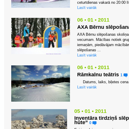
ceturtdienas vakarā no 20:00 lī
Lasīt vairāk
06 • 01 • 2011
AXA Bērnu slēpošan
AXA Bērnu slēpošanas skoliņa 
vecumam. Mācības notiek grup
iemaņām, piedāvājam mācībām 
slēpošanas ...
Lasīt vairāk
06 • 01 • 2011
Rāmkalnu teātris
1
Datums, laiks, biļetes cena I
Lasīt vairāk
05 • 01 • 2011
Inventāra tirdziņš sl
hūte”
0