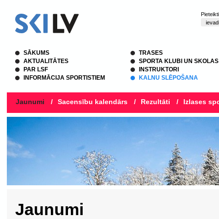
Pieteik
SĀKUMS
TRASES
AKTUALITĀTES
SPORTA KLUBI UN SKOLAS
PAR LSF
INSTRUKTORI
INFORMĀCIJA SPORTISTIEM
KALNU SLĒPOŠANA
Jaunumi
/
Sacensību kalendārs
/
Rezultāti
/
Izlases spo
Jaunumi