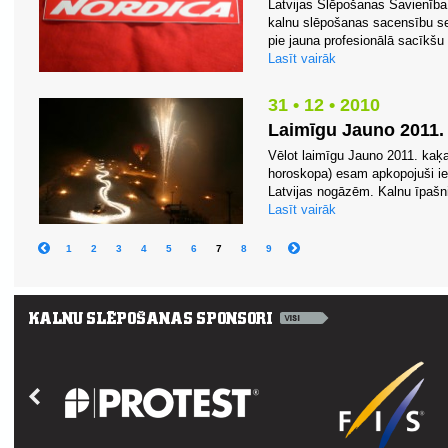
Latvijas Slēpošanas Savienība 
kalnu slēpošanas sacensību se
pie jauna profesionālā sacīkšu
Lasīt vairāk
31 • 12 • 2010
Laimīgu Jauno 2011.
Vēlot laimīgu Jauno 2011. kaķa
horoskopa) esam apkopojuši ie
Latvijas nogāzēm. Kalnu īpašnie
Lasīt vairāk
1
2
3
4
5
6
7
8
9