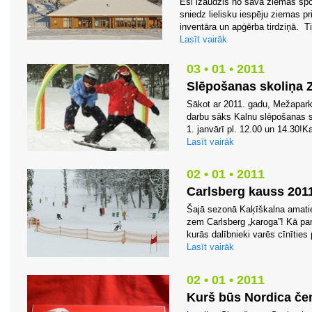
Esi izaudzis no sava ziemas spo
sniedz lielisku iespēju ziemas p
inventāra un apģērba tirdziņā. Ti
Lasīt vairāk
03 • 01 • 2011
Slēpošanas skoliņa 
Sākot ar 2011. gadu, Mežapar
darbu sāks Kalnu slēpošanas s
1. janvārī pl. 12.00 un 14.30!
Lasīt vairāk
02 • 01 • 2011
Carlsberg kauss 201
Šajā sezonā Kaķīškalna amatie
zem Carlsberg „karoga”! Kā par
kurās dalībnieki varēs cīnīties
Lasīt vairāk
02 • 01 • 2011
Kurš būs Nordica č