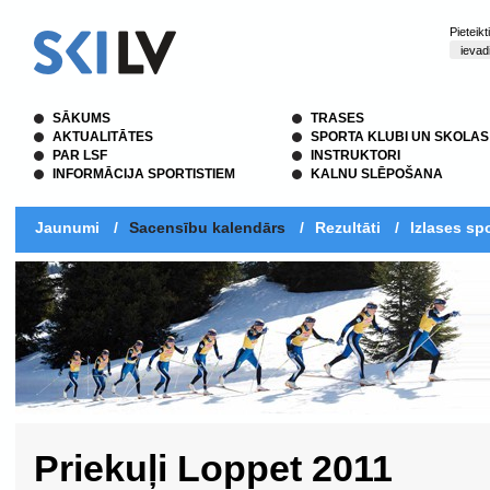
Pieteik
SĀKUMS
TRASES
AKTUALITĀTES
SPORTA KLUBI UN SKOLAS
PAR LSF
INSTRUKTORI
INFORMĀCIJA SPORTISTIEM
KALNU SLĒPOŠANA
Jaunumi
/
Sacensību kalendārs
/
Rezultāti
/
Izlases spo
Priekuļi Loppet 2011