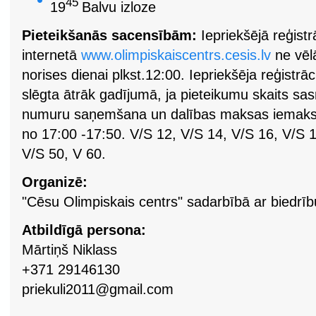
45
19
Balvu izloze
Pieteikšanās sacensībām:
Iepriekšējā reģistr
internetā
www.olimpiskaiscentrs.cesis.lv
ne vēlā
norises dienai plkst.12:00.
Iepriekšēja reģistrā
slēgta ātrāk gadījumā, ja pieteikumu skaits sas
numuru saņemšana un dalības maksas iemaksa
no 17:00 -17:50.
V/S 12, V/S 14, V/S 16, V/S 1
V/S 50, V 60.
Organizē:
"Cēsu Olimpiskais centrs" sadarbībā ar biedrību
Atbildīgā persona:
Mārtiņš Niklass
+371 29146130
priekuli2011@gmail.com