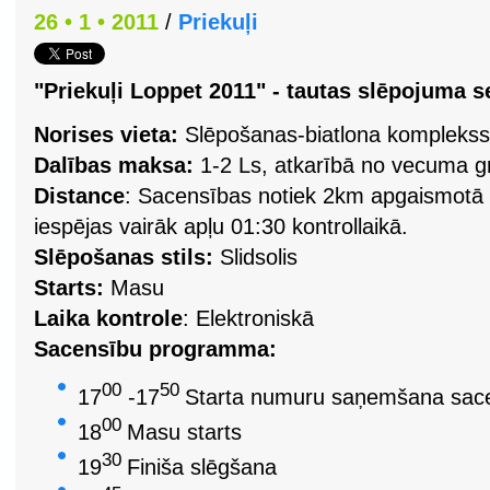
26 • 1 • 2011
/
Priekuļi
"Priekuļi Loppet 2011" - tautas slēpojuma s
Norises vieta:
Slēpošanas-biatlona komplekss 
Dalības maksa:
1-2 Ls, atkarībā no vecuma g
Distance
:
Sacensības notiek 2km apgaismotā ap
iespējas vairāk apļu 01:30 kontrollaikā.
Slēpošanas stils:
Slidsolis
Starts:
Masu
Laika kontrole
: Elektroniskā
Sacensību programma:
00
50
17
-17
Starta numuru saņemšana sace
00
18
Masu starts
30
19
Finiša slēgšana