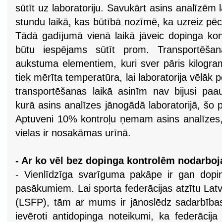
sūtīt uz laboratoriju. Savukārt asins analīzēm 
stundu laikā, kas būtībā nozīmē, ka uzreiz pē
Tādā gadījumā vienā laikā jāveic dopinga kontr
būtu iespējams sūtīt prom. Transportēša
aukstuma elementiem, kuri sver pāris kilogra
tiek mērīta temperatūra, lai laboratorija vēlāk 
transportēšanas laikā asinīm nav bijusi paau
kurā asins analīzes jānogādā laboratorijā, šo 
Aptuveni 10% kontroļu ņemam asins analīzes, 
vielas ir nosakāmas urīnā.
- Ar ko vēl bez dopinga kontrolēm nodarbo
- Vienlīdzīga svarīguma pakāpe ir gan dopin
pasākumiem. Lai sporta federācijas atzītu Lat
(LSFP), tām ar mums ir jānoslēdz sadarbības
ievēroti antidopinga noteikumi, ka federācij