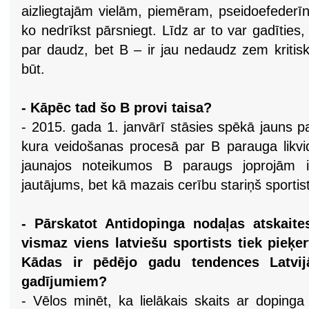
aizliegtajām vielām, piemēram, pseidoefederīn
ko nedrīkst pārsniegt. Līdz ar to var gadīties,
par daudz, bet B – ir jau nedaudz zem kritis
būt.
- Kāpēc tad šo B provi taisa?
- 2015. gada 1. janvārī stāsies spēkā jauns p
kura veidošanas procesā par B parauga likvid
jaunajos noteikumos B paraugs joprojām ir
jautājums, bet kā mazais cerību stariņš sportis
- Pārskatot Antidopinga nodaļas atskait
vismaz viens latviešu sportists tiek pieķert
Kādas ir pēdējo gadu tendences Latvijā
gadījumiem?
- Vēlos minēt, ka lielākais skaits ar dopinga