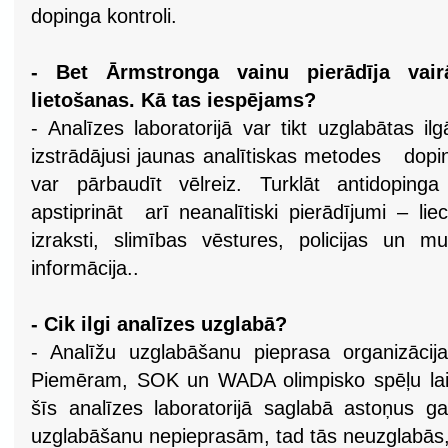
dopinga kontroli.
- Bet Ārmstronga vainu pierādīja vai
lietošanas. Kā tas iespējams?
- Analīzes laboratorijā var tikt uzglabātas i
izstrādājusi jaunas analītiskas metodes dopin
var pārbaudīt vēlreiz. Turklāt antidopin
apstiprināt arī neanalītiski pierādījumi – li
izraksti, slimības vēstures, policijas un m
informācija..
- Cik ilgi analīzes uzglabā?
- Analīžu uzglabāšanu pieprasa organizācija
Piemēram, SOK un WADA olimpisko spēļu laik
šīs analīzes laboratorijā saglabā astoņus g
uzglabāšanu nepieprasām, tad tās neuzglabās, 