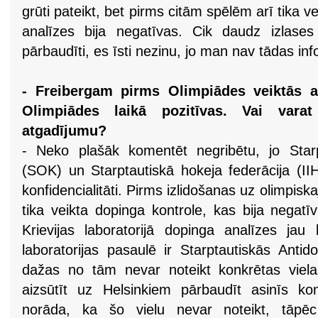
grūti pateikt, bet pirms citām spēlēm arī tika v
analīzes bija negatīvas. Cik daudz izlases 
pārbaudīti, es īsti nezinu, jo man nav tādas inf
- Freibergam pirms Olimpiādes veiktās an
Olimpiādes laikā pozitīvas. Vai vara
atgadījumu?
- Neko plašāk komentēt negribētu, jo Starp
(SOK) un Starptautiskā hokeja federācija (IIHF
konfidencialitāti. Pirms izlidošanas uz olimpis
tika veikta dopinga kontrole, kas bija negatī
Krievijas laboratorijā dopinga analīzes jau 
laboratorijas pasaulē ir Starptautiskās Antid
dažas no tām nevar noteikt konkrētas viel
aizsūtīt uz Helsinkiem pārbaudīt asinīs konk
norāda, ka šo vielu nevar noteikt, tāpēc