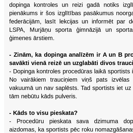
dopinga kontroles un reizi gadā notiks izgl
pienākums ir šos izglītības pasākumus noorga
federācijām, lasīt lekcijas un informēt par 
LSPA, Murjāņu sporta ģimnāzijā un sporta 
ģimenes ārstiem.
- Zinām, ka dopinga analīzēm ir A un B prov
savākti vienā reizē un uzglabāti divos trau
- Dopinga kontroles procedūras laikā sportists i
No vairākiem trauciņiem viņš pats izvēlas 
vakuumā un nav saplēsts. Tad sportists iet uz 
tām nebūtu kāds pulveris.
- Kāds to visu pieskata?
- Procedūru pieskata sava dzimuma dopin
aizdomas, ka sportists pēc roku nomazgāšanas i