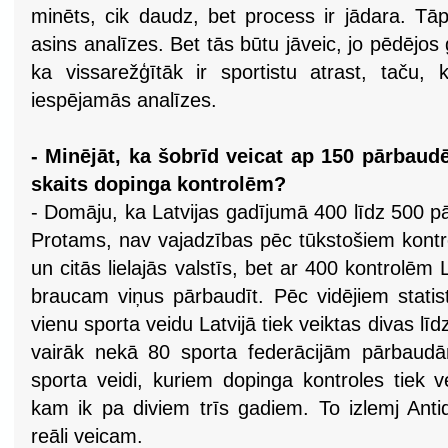
minēts, cik daudz, bet process ir jādara. Tāp
asins analīzes. Bet tās būtu jāveic, jo pēdējos
ka vissarežģītāk ir sportistu atrast, taču, 
iespējamās analīzes.
- Minējāt, ka šobrīd veicat ap 150 pārbaud
skaits dopinga kontrolēm?
- Domāju, ka Latvijas gadījumā 400 līdz 500 pār
Protams, nav vajadzības pēc tūkstošiem kontroļ
un citās lielajās valstīs, bet ar 400 kontrolēm 
braucam viņus pārbaudīt. Pēc vidējiem statis
vienu sporta veidu Latvijā tiek veiktas divas lī
vairāk nekā 80 sporta federācijām pārbaudā
sporta veidi, kuriem dopinga kontroles tiek v
kam ik pa diviem trīs gadiem. To izlemj Anti
reāli veicam.