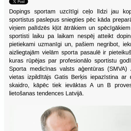
Dopings sportam uzcītīgi ceļo līdzi jau kopš
sportistus paslepus sniegties pēc kāda prepar
viņiem palīdzēs kļūt ātrākiem un spēcīgākiem 
sportisti laiku pa laikam nespēj atteikt dopi
pietiekami uzmanīgi un, pašiem negribot, iekr
aizliegtajām vielām sporta pasaulē ir pieteiku
kuras rūpējas par profesionālo sportistu god
Sporta medicīnas valsts aģentūras (SMVA) A
vietas izpildītājs Gatis Berķis iepazīstina a
skaidro, kāpēc tiek ievāktas A un B proves
lietošanas tendences Latvijā.