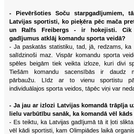
- Pievēršoties Soču starpgadījumiem, tā
Latvijas sportisti, ko pieķēra pēc mača pre
un Ralfs Freibergs - ir hokejisti. Cik
gadījumus atklāj komandu sporta veidā?
- Ja paskatās statistiku, tad, jā, redzams, ka
salīdzinoši maz. Vispār komandu sporta vei
spēles beigām tiek veikta izloze, kuri divi spo
Tiešām komandu sacensībās ir daudz m
pārbaužu. Līdz ar to vienu sportistu 
individuālajos sporta veidos, tāpēc viņi var ned
- Ja jau ar izlozi Latvijas komandā trāpīja 
lielu varbūtību sanāk, ka komandā vēl kāds i
- Es teiktu, ka Latvijas gadījumā tā it ļoti sli
vēl kādi sportisti, kam Olimpiādes laikā organi