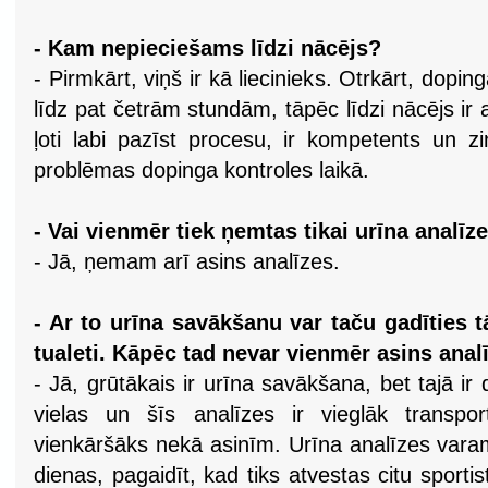
- Kam nepieciešams līdzi nācējs?
- Pirmkārt, viņš ir kā liecinieks. Otrkārt, dop
līdz pat četrām stundām, tāpēc līdzi nācējs ir a
ļoti labi pazīst procesu, ir kompetents un z
problēmas dopinga kontroles laikā.
- Vai vienmēr tiek ņemtas tikai urīna analī
- Jā, ņemam arī asins analīzes.
- Ar to urīna savākšanu var taču gadīties 
tualeti. Kāpēc tad nevar vienmēr asins ana
- Jā, grūtākais ir urīna savākšana, bet tajā ir 
vielas un šīs analīzes ir vieglāk transpo
vienkāršāks nekā asinīm. Urīna analīzes varam
dienas, pagaidīt, kad tiks atvestas citu sporti