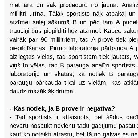
met ārā un sāk procedūru no jauna. Analī
mililitri urīna. Tālāk sportists nāk atpakaļ u
atzīmei salej sākumā B un pēc tam A pudelē. 
trauciņi būs piepildīti līdz atzīmei. Kāpēc sāk
vairāk par 90 mililitriem, tad A provē tiek pie
piepildīšanas. Pirmo laboratorija pārbauda A 
aizliegtas vielas, tad sportistam tiek jautāts, 
viņš to vēlas, tad B parauga analīzi sportist
laboratoriju un skatās, kā notiek B paraug
paraugu pārbauda tikai uz vielām, kas atklā
daudz mazāk šķidruma.
- Kas notiek, ja B prove ir negatīva?
- Tad sportists ir attaisnots, bet šādus gad
nevaru nosaukt nevienu tādu gadījumu pasaulē
kaut ko noteikti atrastu, bet tā no galvas es n