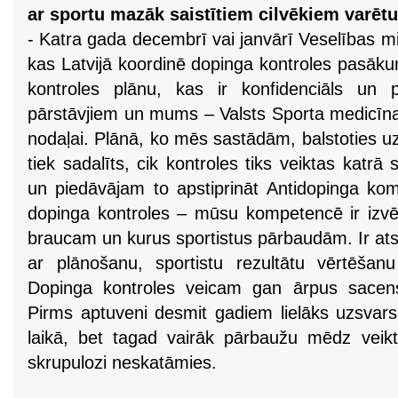
ar sportu mazāk saistītiem cilvēkiem varētu
- Katra gada decembrī vai janvārī Veselības min
kas Latvijā koordinē dopinga kontroles pasāku
kontroles plānu, kas ir konfidenciāls un p
pārstāvjiem un mums – Valsts Sporta medicīn
nodaļai. Plānā, ko mēs sastādām, balstoties uz
tiek sadalīts, cik kontroles tiks veiktas katr
un piedāvājam to apstiprināt Antidopinga komi
dopinga kontroles – mūsu kompetencē ir izv
braucam un kurus sportistus pārbaudām. Ir ats
ar plānošanu, sportistu rezultātu vērtēšan
Dopinga kontroles veicam gan ārpus sacens
Pirms aptuveni desmit gadiem lielāks uzsvars
laikā, bet tagad vairāk pārbaužu mēdz veik
skrupulozi neskatāmies.