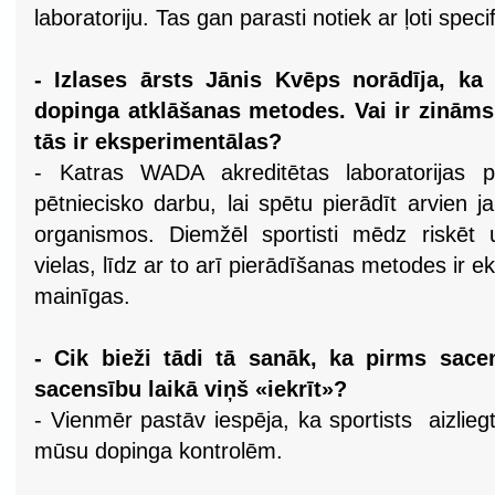
laboratoriju. Tas gan parasti notiek ar ļoti spec
- Izlases ārsts Jānis Kvēps norādīja, ka 
dopinga atklāšanas metodes. Vai ir zināms
tās ir eksperimentālas?
- Katras WADA akreditētas laboratorijas pi
pētniecisko darbu, lai spētu pierādīt arvien j
organismos. Diemžēl sportisti mēdz riskēt 
vielas, līdz ar to arī pierādīšanas metodes ir 
mainīgas.
- Cik bieži tādi tā sanāk, ka pirms sacen
sacensību laikā viņš «iekrīt»?
- Vienmēr pastāv iespēja, ka sportists aizliegtā
mūsu dopinga kontrolēm.