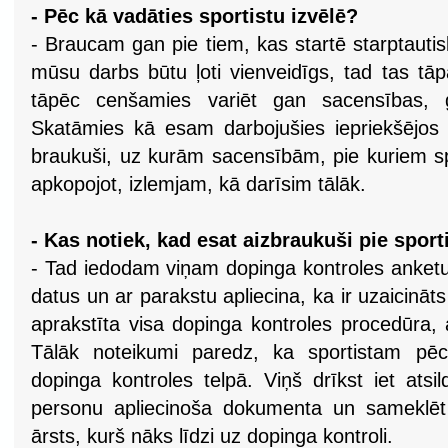
- Pēc kā vadāties sportistu izvēlē?
- Braucam gan pie tiem, kas startē starptautisk
mūsu darbs būtu ļoti vienveidīgs, tad tas tāp
tāpēc cenšamies variēt gan sacensības, 
Skatāmies kā esam darbojušies iepriekšējos
braukuši, uz kurām sacensībām, pie kuriem spo
apkopojot, izlemjam, kā darīsim tālāk.
- Kas notiek, kad esat aizbraukuši pie sport
- Tad iedodam viņam dopinga kontroles anketu
datus un ar parakstu apliecina, ka ir uzaicināts
aprakstīta visa dopinga kontroles procedūra, a
Tālāk noteikumi paredz, ka sportistam pēc 
dopinga kontroles telpā. Viņš drīkst iet atsild
personu apliecinoša dokumenta un sameklēt 
ārsts, kurš nāks līdzi uz dopinga kontroli.