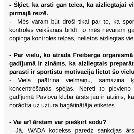
- Šķiet, ka ārsti gan teica, ka aizliegtajai v
pirmajā reizē.
- Mēs varam būt droši tikai par to, ka sportis
kontroles veikšanas brīdī, jo mēs nevaram gar
dopinga kontroles telpas, nelietos aizliegtas vie
- Par vielu, ko atrada Freiberga organism
gadījumā ir zināms, ka aizliegtais preparā
parasti ir sportistu motivācija lietot šo viel
- Viela paātrina vielmaiņu, samazina
koncentrēšanās spējas. Nereti to pievieno 
gadījumā Pavlova kluba ārsts jau ir atzinis, ka
norādīta uz uztura bagātinātāja etiķetes.
- Vai arī ārstam var piešķirt sodu?
- Jā, WADA kodekss paredz sankcijas ārs