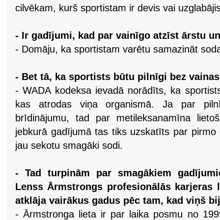
cilvēkam, kurš sportistam ir devis vai uzglabājis
- Ir gadījumi, kad par vainīgo atzīst ārstu u
- Domāju, ka sportistam varētu samazināt soda
- Bet tā, ka sportists būtu pilnīgi bez vainas.
- WADA kodeksa ievadā norādīts, ka sportists 
kas atrodas viņa organismā. Ja par piln
brīdinājumu, tad par metileksanamīna lietoš
jebkurā gadījumā tas tiks uzskatīts par pirm
jau sekotu smagāki sodi.
- Tad turpinām par smagākiem gadījumi
Lenss Ārmstrongs profesionālās karjeras la
atklāja vairākus gadus pēc tam, kad viņš bij
- Ārmstronga lieta ir par laika posmu no 199