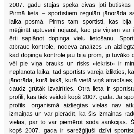
2007. gadu stājās spēkā divas ļoti būtiska
Pirmā lieta – sportistiem regulāri jānorāda 
laika posmā. Pirms tam sportisti, kas bija p
mēģināt aptuveni nojaust, kad pie viņiem var 
ērti saplānot dopinga vielu lietošanu. Sport
atbrauc kontrole, nodeva analīzes un aizliegt
kad dopinga kontrole jau bija prom, jo tuvāko d
vēl pie viņa brauks un risks «iekrist» ir mi
neplānotā laikā, tad sportists varēja izlikties,
jānorāda, kurā laikā, kurā vietā viņš atradīsies
daudz grūtāk izvairīties. Otra lieta ir sporti
profili, kas tiek veidoti kopš 2007. gada. Ja sp
profils, organismā aizliegtas vielas nav atk
izmaiņas un var pierādīt, ka šīs izmaiņas raduš
vielas, par to var piemērot soda sankcijas. Š
kopš 2007. gada ir sarežģījuši dzīvi sportis