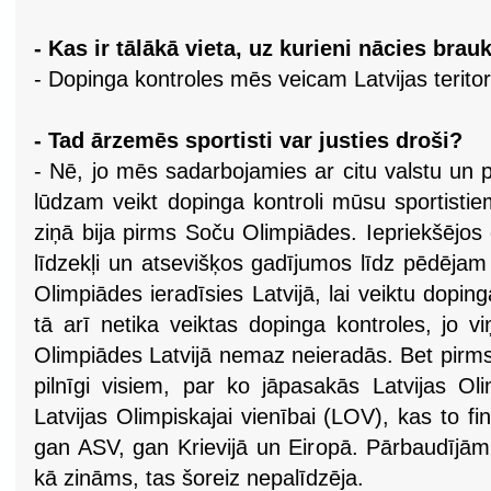
- Kas ir tālākā vieta, uz kurieni nācies brauk
- Dopinga kontroles mēs veicam Latvijas teritori
- Tad ārzemēs sportisti var justies droši?
- Nē, jo mēs sadarbojamies ar citu valstu un 
lūdzam veikt dopinga kontroli mūsu sportistie
ziņā bija pirms Soču Olimpiādes. Iepriekšējos
līdzekļi un atsevišķos gadījumos līdz pēdējam
Olimpiādes ieradīsies Latvijā, lai veiktu dopin
tā arī netika veiktas dopinga kontroles, jo v
Olimpiādes Latvijā nemaz neieradās. Bet pirm
pilnīgi visiem, par ko jāpasakās Latvijas Ol
Latvijas Olimpiskajai vienībai (LOV), kas to fi
gan ASV, gan Krievijā un Eiropā. Pārbaudījām p
kā zināms, tas šoreiz nepalīdzēja.