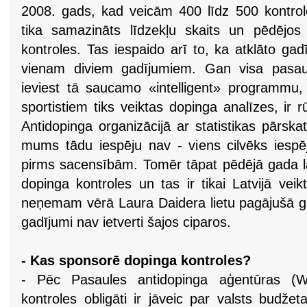
2008. gads, kad veicām 400 līdz 500 kontrol
tika samazināts līdzekļu skaits un pēdējo
kontroles. Tas iespaido arī to, ka atklāto ga
vienam diviem gadījumiem. Gan visa pasa
ieviest tā saucamo «intelligent» programmu
sportistiem tiks veiktas dopinga analīzes, ir r
Antidopinga organizācijā ar statistikas pārskat
mums tādu iespēju nav - viens cilvēks iespēj
pirms sacensībām. Tomēr tāpat pēdējā gada la
dopinga kontroles un tas ir tikai Latvijā veikt
neņemam vērā Laura Daidera lietu pagājušā ga
gadījumi nav ietverti šajos ciparos.
- Kas sponsorē dopinga kontroles?
- Pēc Pasaules antidopinga aģentūras (
kontroles obligāti ir jāveic par valsts budže