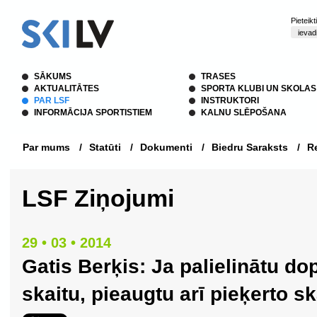
Pieteik
SĀKUMS
TRASES
AKTUALITĀTES
SPORTA KLUBI UN SKOLAS
PAR LSF
INSTRUKTORI
INFORMĀCIJA SPORTISTIEM
KALNU SLĒPOŠANA
Par mums
/
Statūti
/
Dokumenti
/
Biedru Saraksts
/
Re
LSF Ziņojumi
29 • 03 • 2014
Gatis Berķis: Ja palielinātu do
skaitu, pieaugtu arī pieķerto sk