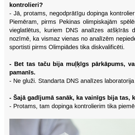
kontrolieri?
- Jā, protams, negodprātīgu dopinga kontrolier
Piemēram, pirms Pekinas olimpiskajām spēlē
vieglatlētus, kuriem DNS analīzes atšķīrās
nozīmē, ka vismaz vienas no analīzēm nepiede
sportisti pirms Olimpiādes tika diskvalificēti.
- Bet tas taču bija muļķīgs pārkāpums, va
pamanīs.
- Ne gluži. Standarta DNS analīzes laboratorija
- Šajā gadījumā sanāk, ka vainīgs bija tas,
- Protams, tam dopinga kontrolierim tika piemē