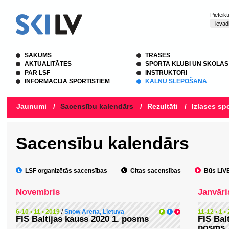
Pieteik
SĀKUMS
TRASES
AKTUALITĀTES
SPORTA KLUBI UN SKOLAS
PAR LSF
INSTRUKTORI
INFORMĀCIJA SPORTISTIEM
KALNU SLĒPOŠANA
Jaunumi
/
Sacensību kalendārs
/
Rezultāti
/
Izlases spo
Sacensību kalendārs
LSF organizētās sacensības
Citas sacensības
Būs LIVE 
Novembris
Janvāri
6-10 • 11 • 2019
/
Snow Arena, Lietuva
11-12 • 1 •
FIS Baltijas kauss 2020 1. posms
FIS Bal
posms