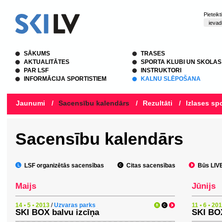
Pieteik
SĀKUMS
TRASES
AKTUALITĀTES
SPORTA KLUBI UN SKOLAS
PAR LSF
INSTRUKTORI
INFORMĀCIJA SPORTISTIEM
KALNU SLĒPOŠANA
Jaunumi
/
Sacensību kalendārs
/
Rezultāti
/
Izlases spo
Sacensību kalendārs
LSF organizētās sacensības
Citas sacensības
Būs LIVE 
Maijs
Jūnijs
14 • 5 • 2013
/
Uzvaras parks
11 • 6 • 20
SKI BOX balvu izcīņa
SKI BOX