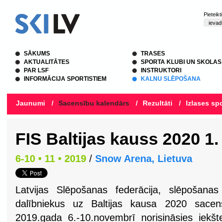
Pieteik
SĀKUMS
TRASES
AKTUALITĀTES
SPORTA KLUBI UN SKOLAS
PAR LSF
INSTRUKTORI
INFORMĀCIJA SPORTISTIEM
KALNU SLĒPOŠANA
Jaunumi
/
Sacensību kalendārs
/
Rezultāti
/
Izlases spo
FIS Baltijas kauss 2020 1
6-10 • 11 • 2019
/
Snow Arena, Lietuva
Latvijas Slēpošanas federācija, slēpošana
dalībniekus uz Baltijas kausa 2020 sace
2019.gada 6.-10.novembrī norisināsies iekš