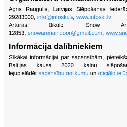
Agris Raugulis, Latvijas Slēpošanas federā
29283000,
info@infoski.lv
,
www.infoski.lv
Arturas Bikulc, Snow A
12853,
snowarenaindoor@gmail.com
,
www.sno
Informācija dalībniekiem
Sīkākai informācijai par sacensībām, pieteik
Baltijas kausa 2020 kalnu slēpoša
lejupielādēt
sacensību nolikumu
un
oficiālo ie