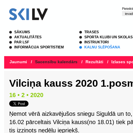
Pieteik
SĀKUMS
TRASES
AKTUALITĀTES
SPORTA KLUBI UN SKOLAS
PAR LSF
INSTRUKTORI
INFORMĀCIJA SPORTISTIEM
KALNU SLĒPOŠANA
Jaunumi
/
Sacensību kalendārs
/
Rezultāti
/
Izlases spo
Vilciņa kauss 2020 1.pos
16 • 2 • 2020
Ņemot vērā aizkavējušos sniegu Siguldā un to,
16.02 pārceltais Vilciņa kauss(no 18.01) tiek pā
tis izziņots nedēļu iepriekš.