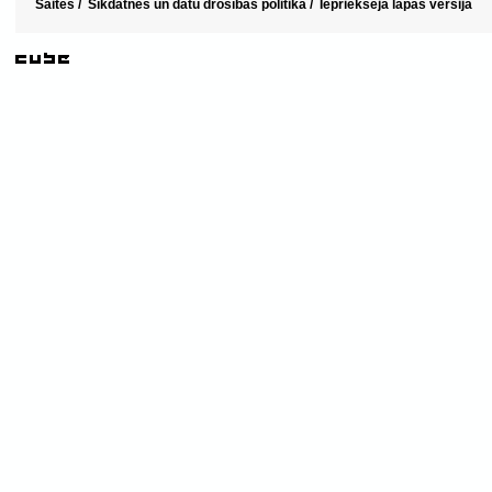
Saites
/
Sīkdatnes un datu drošības politika
/
Iepriekšējā lapas versija