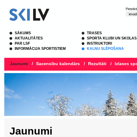
Pieteik
SĀKUMS
TRASES
AKTUALITĀTES
SPORTA KLUBI UN SKOLAS
PAR LSF
INSTRUKTORI
INFORMĀCIJA SPORTISTIEM
KALNU SLĒPOŠANA
Jaunumi
/
Sacensību kalendārs
/
Rezultāti
/
Izlases spo
Jaunumi