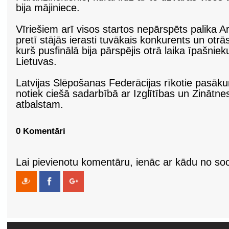
bija mājiniece.
Vīriešiem arī visos startos nepārspēts palika A
pretī stājās ierasti tuvākais konkurents un otrā
kurš pusfinālā bija pārspējis otrā laika īpašnie
Lietuvas.
Latvijas Slēpošanas Federācijas rīkotie pasāku
notiek ciešā sadarbībā ar Izglītības un Zinātnes
atbalstam.
0 Komentāri
Lai pievienotu komentāru, ienāc ar kādu no soci