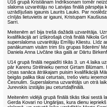
U16 grupā Kristiānam Indriksonam tomēr neizdev
slaloma uzvarētāju no Latvijas finālā pārspēja kv
uzrādījušais igaunis Laurits Lauks. Par noslēd
cīnījās lietuvietis ar igauni, Kristupam Kauši
Sarri.
Meitenēm arī bija trešā dažādā uzvarētāja. Uzrā
kvalifikācijā arī izšķirošajā cīņā finālā Nikola 
superslaloma uzvarētāju Emīliju Kliestu. Līdz
panākumam visām trim šīs grupas līderēm/ Maz
Daniela Anna Livčāne tika galā ar Dārtu Birkenf
U14 grupā finālā negaidīti tikās 3. un 4.laika uzrā
pār Karenu Strēlnieku ņemot Ģirtam Blūmam.
cīņas sanāca ātrākajam puisim kvalifikācijā 
beigās palika tikai ceturtais, trešo vietu ieņem
Česnulim. Superslaloma uzvarētājs un otrā laika
Jurevskis izstājās jau ceturtdaļfinālā.
Meitenēm vidējā grupā finālā tikās tikai sestā lai
Gerda Kovari no Ungārijas, kura dienu iepriekš 