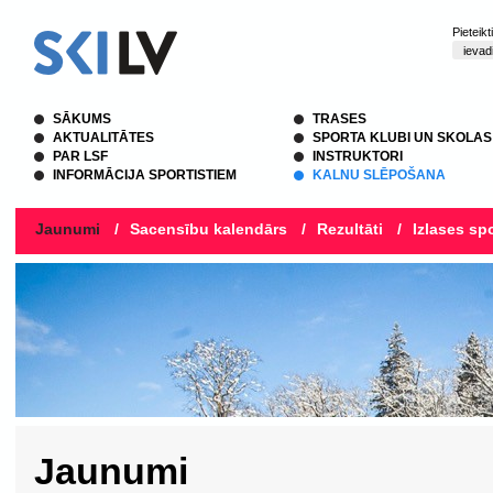
Pieteik
SĀKUMS
TRASES
AKTUALITĀTES
SPORTA KLUBI UN SKOLAS
PAR LSF
INSTRUKTORI
INFORMĀCIJA SPORTISTIEM
KALNU SLĒPOŠANA
Jaunumi
/
Sacensību kalendārs
/
Rezultāti
/
Izlases spo
Jaunumi