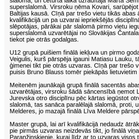
slalomā, un ceturtā laika uzrādītāja Marta Semb
superslalomā. Virsroku ņēma Kovari, sarūpējot
Baltijas kausā. Cīņā par trešo vietu tikās abas 
kvalifikācijā un pa uzvarai iepriekšējās disciplī
slēpotājas, pārākai pār slalomā pirmo vietu ie
superslalomā uzvarētājai no Slovākijas Čantala
tiekot pie otrās godalgas.
U12 grupā puišiem finālā iekļuva un pirmo goda
Veigulis, kurš pārspēja igauni Matiasu Lauku, t
ģimenei tikt pie otrās uzvaras. Cīņā par trešo vi
puisis Bruno Blauss tomēr piekāpās lietuviet
Meitenēm jaunākajā grupā finālā sacentās abas 
uzvarētājas, virsroku šādā sāncensībā ņemot L
Jurevska otro disciplīnu pēc kārtas iegūstot ot
slalomā, tas sanāca paralēlajā slalomā, proti, 
Melderes, jo mazajā finālā Līva Meldere pārspē
Master grupā, lai arī kvalifikācijā nedaudz ātrā
pie pirmās uzvaras neizdevās tikt, jo finālā viņa
Paranžinskienie, kurai līdz ar to uzvaras visos tr