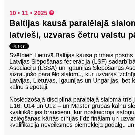
10 • 11 • 2025
Baltijas kausā paralēlajā sla
latvieši, uzvaras četru valstu 
Svētdien Lietuvā Baltijas kausa pirmais posms
Latvijas Slēpošanas federācija (LSF) sadarbīb
Asociāciju (LSSA) un Igaunijas Slēpošanas Aso
aizraujošo paralēlo slalomu, kur uz
varas izcīnīj
Latvijas, Lietuvas, Igaunijas un Ungārijas, bet
kalnu slēpotāji.
Noslēdzošajā disciplīnā paralēlajā slalomā
trīs
U16, U14 un U12 –
un Master grupas kalnu slēp
kvalifikācijas braucienu, kur noskaidroja astoņ
izslēgšanas kārtās cīnījās līdz finālam un uzva
kvalifikācijā neveiksmes piemeklēja godalgu u