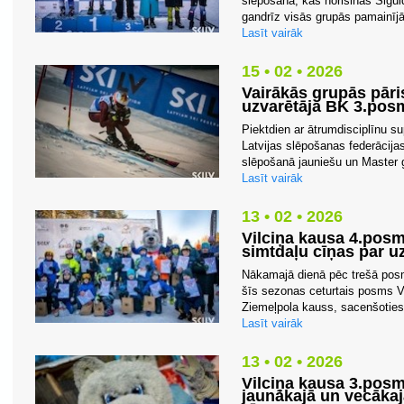
slēpošanā, kas norisinās Sigul
gandrīz visās grupās pamainījās
Lasīt vairāk
15 • 02 • 2026
Vairākās grupās pāris
uzvarētāja BK 3.pos
Piektdien ar ātrumdisciplīnu s
Latvijas slēpošanas federācija
slēpošanā jauniešu un Master g
Lasīt vairāk
13 • 02 • 2026
Vilciņa kausa 4.pos
simtdaļu cīņas par 
Nākamajā dienā pēc trešā posma
šīs sezonas ceturtais posms Vi
Ziemeļpola kauss, sacenšoties 
Lasīt vairāk
13 • 02 • 2026
Vilciņa kausa 3.posm
jaunākajā un vecākaj