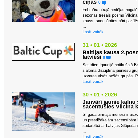
cīņas
0
Februāra otrajā nedēļas nogalē 
sezonas trešais posms Vilciņa 
kauss, sacenšoties pāri par 15
...
Lasīt vairāk
31 • 01 • 2026
Baltijas kausa 2.pos
latvieši
0
Sestdien Igaunijā notikušajā B
slaloma disciplīnā jauniešu gru
uzvaras visās sešās grupās. Pi
Lasīt vairāk
30 • 01 • 2026
Janvārī jaunie kalnu 
sacentušies Vilciņa 
Šī gada pirmajā mēnesī ir aizv
un prestižākajām sacensībām k
sadarbībā ar Latvijas Slēpošan
...
Lasīt vairāk