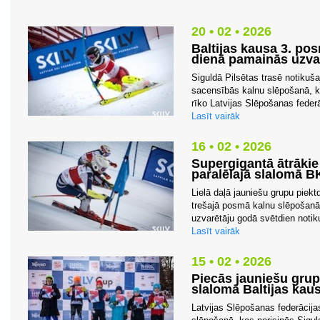
20 • 02 • 2026
Baltijas kausa 3. po
dienā pamainās uzvar
Siguldā Pilsētas trasē notikuš
sacensībās kalnu slēpošanā, k
rīko Latvijas Slēpošanas federā
Lasīt vairāk
16 • 02 • 2026
Supergigantā ātrākie
paralēlajā slalomā 
Lielā daļā jauniešu grupu piekt
trešajā posmā kalnu slēpošanā
uzvarētāju godā svētdien notik
Lasīt vairāk
15 • 02 • 2026
Piecās jauniešu grup
slalomā Baltijas kau
Latvijas Slēpošanas federācija