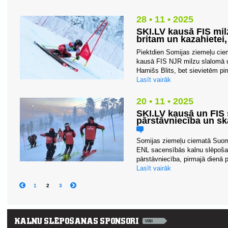
28 • 11 • 2025
SKI.LV kausā FIS mil
britam un kazahietei
Piektdien Somijas ziemeļu ci
kausā FIS NJR milzu slalomā uzv
Harnišs Blits, bet sievietēm pi
Lasīt vairāk
20 • 11 • 2025
SKI.LV kausā un FIS 
pārstāvniecība un sk
Somijas ziemeļu ciematā Suom
ENL sacensībās kalnu slēpošanā
pārstāvniecība, pirmajā dienā pā
Lasīt vairāk
1
2
3