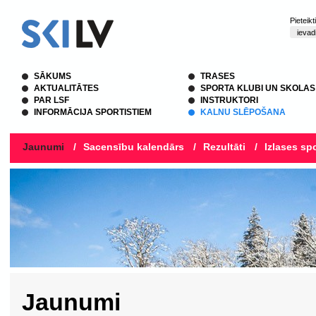
Pieteik
SĀKUMS
TRASES
AKTUALITĀTES
SPORTA KLUBI UN SKOLAS
PAR LSF
INSTRUKTORI
INFORMĀCIJA SPORTISTIEM
KALNU SLĒPOŠANA
Jaunumi
/
Sacensību kalendārs
/
Rezultāti
/
Izlases spo
Jaunumi