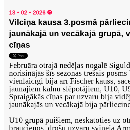
13 • 02 • 2026
Vilciņa kausa 3.posmā pārliec
jaunākajā un vecākajā grupā, v
cīņas
Februāra otrajā nedēļas nogalē Sigulda
norisinājās šīs sezonas trešais posms
vienlaicīgi bija arī Fischer kauss, sac
jaunajiem kalnu slēpotājiem, U10, U
Spraigākās cīņas par uzvaru bija vidē
jaunākajās un vecākajā bija pārliecino
U10 grupā puišiem, neskatoties uz ot
braucienos, drošu uzvaru svinēja Ar