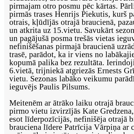
pirmajam otro posmu pēc kārtas. Pārli
pirmās trases Henrijs Piekutis, kurš 
otrais, kļūdījās otrajā braucienā, pa
un atkrita uz 15.vietu. Savukārt sezo
un pagājušā posma trešās vietas iegu
nefinišēšanas pirmajā braucienā uzrādī
trasē, parādot, ka ir viens no labākaj
kopumā palika bez rezultāta. Ierindo
6.vietā, trijniekā atgriezās Ernests Gr
vietu. Sezonas labāko veikumu parādīj
ieguvējs Paulis Pilsums.
Meitenēm ar ātrāko laiku otrajā brauc
pirmo vietu izvirzījās Kate Gredzena
esot līderpozīcijās, nefinišēja otrajā 
brauciena līdere Patrīcija Vārpiņa ar c