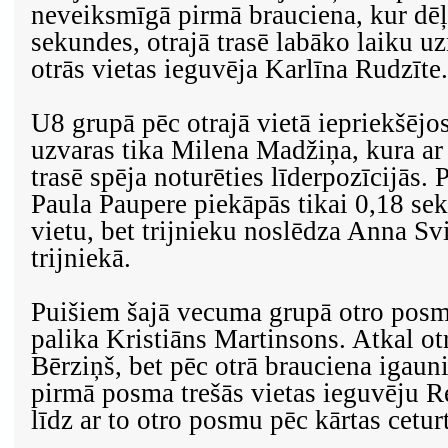
neveiksmīgā pirmā brauciena, kur dēļ
sekundes, otrajā trasē labāko laiku u
otrās vietas ieguvēja Karlīna Rudzīte.
U8 grupā pēc otrajā vietā iepriekšējo
uzvaras tika Milena Madžiņa, kura ar 
trasē spēja noturēties līderpozīcijās.
Paula Paupere piekāpās tikai 0,18 se
vietu, bet trijnieku noslēdza Anna Svi
trijniekā.
Puišiem šajā vecuma grupā otro posm
palika Kristiāns Martinsons. Atkal otr
Bērziņš, bet pēc otrā brauciena igauni
pirmā posma trešās vietas ieguvēju 
līdz ar to otro posmu pēc kārtas ceturt