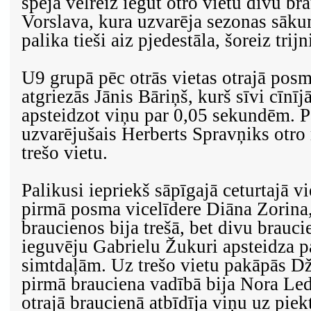
spēja vēlreiz iegūt otro vietu divu b
Vorslava, kura uzvarēja sezonas sākum
palika tieši aiz pjedestāla, šoreiz trijn
U9 grupā pēc otrās vietas otrajā pos
atgriezās Jānis Bāriņš, kurš sīvi cīnī
apsteidzot viņu par 0,05 sekundēm. 
uzvarējušais Herberts Spravņiks otro 
trešo vietu.
Palikusi iepriekš sāpīgajā ceturtajā vi
pirmā posma vicelīdere Diāna Zorina,
braucienos bija trešā, bet divu brauc
ieguvēju Gabrielu Žukuri apsteidza p
simtdaļām. Uz trešo vietu pakāpās D
pirmā brauciena vadībā bija Nora Ledi
otrajā braucienā atbīdīja viņu uz piekt