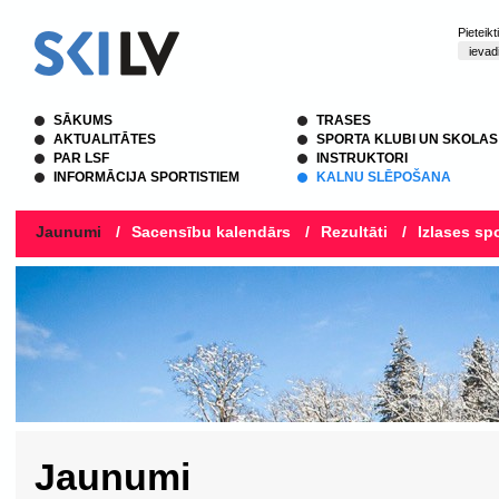
Pieteik
SĀKUMS
TRASES
AKTUALITĀTES
SPORTA KLUBI UN SKOLAS
PAR LSF
INSTRUKTORI
INFORMĀCIJA SPORTISTIEM
KALNU SLĒPOŠANA
Jaunumi
/
Sacensību kalendārs
/
Rezultāti
/
Izlases spo
Jaunumi