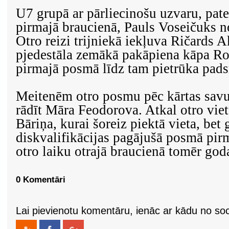
U7 grupā ar pārliecinošu uzvaru, pat
pirmajā braucienā, Pauls Voseičuks n
Otro reizi trijniekā iekļuva Ričards 
pjedestāla zemākā pakāpiena kāpa Ro
pirmajā posmā līdz tam pietrūka pad
Meitenēm otro posmu pēc kārtas savu
rādīt Māra Feodorova. Atkal otro viet
Bāriņa, kurai šoreiz piektā vieta, bet
diskvalifikācijas pagājušā posmā pirm
otro laiku otrajā braucienā tomēr god
0 Komentāri
Lai pievienotu komentāru, ienāc ar kādu no soci