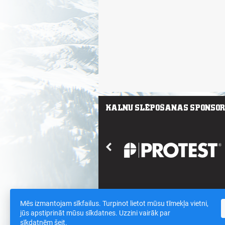
Mēs izmantojam sīkfailus. Turpinot lietot mūsu tīmekļa vietni,
Saites
/
Sīkdatnes un datu drošības polit
jūs apstiprināt mūsu sīkdatnes. Uzzini vairāk par
sīkdatnēm
šeit
.