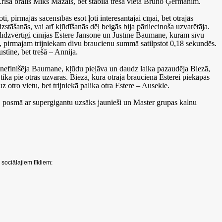
riša brālis Miks Mazais, bet stabila trešā vieta Bruno Ģermanim.
oti, pirmajās sacensībās esot ļoti interesantajai cīņai, bet otrajās
stāšanās, vai arī kļūdīšanās dēļ beigās bija pārliecinoša uzvarētāja.
 līdzvērtīgi cīnījās Estere Jansone un Justīne Baumane, kurām sīvu
ā, pirmajam trijniekam divu braucienu summā satilpstot 0,18 sekundēs.
ustīne, bet trešā – Annija.
 nefinišēja Baumane, kļūdu pieļāva un daudz laika pazaudēja Biezā,
tika pie otrās uzvaras. Biezā, kura otrajā braucienā Esterei piekāpās
 otro vietu, bet trijniekā palika otra Estere – Ausekle.
4. posmā ar supergigantu uzsāks jaunieši un Master grupas kalnu
sociālajiem tīkliem: