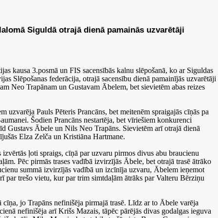
lalomā Siguldā otrajā dienā pamainās uzvarētāji
ltijas kausa 3.posmā un FIS sacensībās kalnu slēpošanā, ko ar Siguldas
ijas Slēpošanas federācija, otrajā sacensību dienā pamainījās uzvarētāji
am Neo Trapānam un Gustavam Ābelem, bet sievietēm abas reizes
em uzvarēja Pauls Pēteris Prancāns, bet meitenēm spraigajās cīņās pa
 Baumanei. Šodien Prancāns nestartēja, bet vīriešiem konkurenci
brīd Gustavs Ābele un Nils Neo Trapāns. Sievietēm arī otrajā dienā
nījušās Elza Zelča un Kristiāna Hartmane.
 izvērtās ļoti spraigs, cīņā par uzvaru pirmos divus abu braucienu
m. Pēc pirmās trases vadībā izvirzījās Ābele, bet otrajā trasē ātrāko
aucienu summā izvirzījās vadībā un izcīnīja uzvaru, Ābelem ieņemot
arī par trešo vietu, kur par trim simtdaļām ātrāks par Valteru Bērziņu
ā cīņa, jo Trapāns nefinišēja pirmajā trasē. Līdz ar to Ābele varēja
ucienā nefinišēja arī Krišs Mazais, tāpēc pārējās divas godalgas ieguva