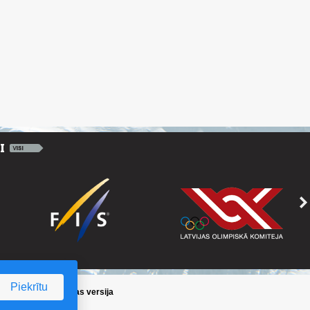
Piekrītu
ika
/
Iepriekšējā lapas versija