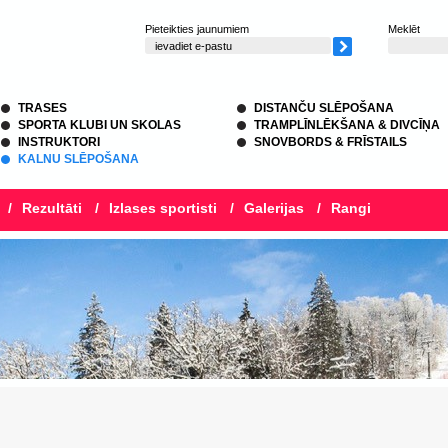
Pieteikties jaunumiem
Meklēt
TRASES
DISTANČU SLĒPOŠANA
SPORTA KLUBI UN SKOLAS
TRAMPLĪNLĒKŠANA & DIVCĪŅA
INSTRUKTORI
SNOVBORDS & FRĪSTAILS
KALNU SLĒPOŠANA
/
Rezultāti
/
Izlases sportisti
/
Galerijas
/
Rangi