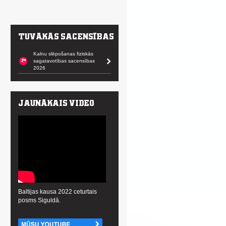
Kalnu slēpošanas fiziskās
sagatavotības sacensības
2026
Baltijas kausa 2022 ceturtais
posms Siguldā.