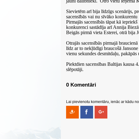
jauni dalībnieki. Otro vietu ieņēma K
Sievietēm arī bija līdzīgs scenārijs, pr
sacensībās vai nu sīvāko konkurentu iz
Pirmajās sacensībās tāpat kā iepriekš
konkurenci sastādīja arī Annija Biez
Beigās pirmā vieta Esterei, otrā bija J
Otrajās sacensībās pirmajā braucienā
līdz ar to nekļūdīgi braucošā Jansone 
vienu sekundes desmitdaļu, pakāpās uz
Piektdien sacensības Baltijas kausa 
slēpotāji.
0 Komentāri
Lai pievienotu komentāru, ienāc ar kādu no 