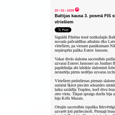
20 • 02 • 2026
Baltijas kausa 3. posmā FIS s
vīriešiem
Siguldā Pilsētas trasē notikušajās Ba
novada pašvaldības atbalstu rīko Latv
vīriešiem, pa vienam panākumam Nil
nepārspēta palika Estere Jansone.
Vakar divās slaloma sacensībās puiši
uzvarai Esterei Jansonei un Justīnei
papildināja abi labākie slalomisti šo
nestartēja pirms nedēļas uzvaras izcī
Vīriešiem piektdienas pirmais slaloms
summā šķirot piecām sekundes simtdaļā
laiku uzrādīja Trapāns, kurš divu br
otro vietu. Tikpat spraigs duelis bija 
bija Krišs Mazais.
Otrajās sacensībās izpalika līdzvērtīg
uzvarēt ļoti pārliecinoši. Pirmajā bra