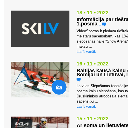
18 • 11 • 2022
Informācija par tiešr
1.posma
1
VideoSportas.lt piedāvā tiešrai
meistaru sacensībām, kas 18-2
slēpošanas hallē "Snow Arena".
maksu ...
Lasīt vairāk
16 • 11 • 2022
Baltijas kausā kalnu
Somijai un Lietuvai, 
Latvijas Slēpošanas federācijas
posmā kalnu slēpošanā, kas nor
Druskininkos atrodošajā slēgta
sacensību ...
Lasīt vairāk
15 • 11 • 2022
Ar soma un lietuviet