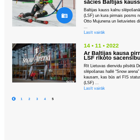
sācies Baltijas kaus
Baltijas kauss kalnu slēpošanā
(LSF) un kura pirmais posms n
Otto Mujunena un lietuvietes 
...
Lasīt vairāk
14 • 11 • 2022
Ar Baltijas kausa pi
LSF rīkoto sacensīb
Rīt Lietuvas dienvidu pilsētā D
slēpošanas hallē “Snow arena” 
kausam, kas būs arī FIS status
(LSF) ...
Lasīt vairāk
1
2
3
4
5