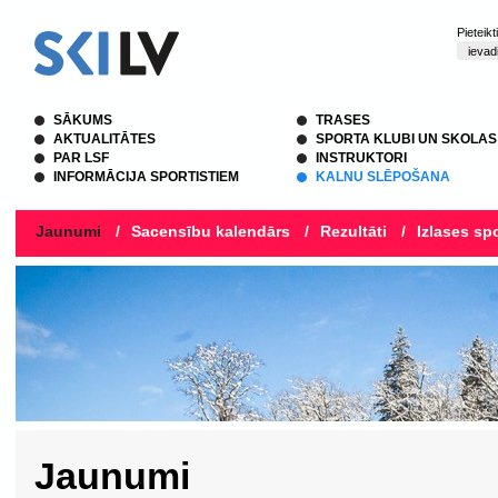
Pieteik
SĀKUMS
TRASES
AKTUALITĀTES
SPORTA KLUBI UN SKOLAS
PAR LSF
INSTRUKTORI
INFORMĀCIJA SPORTISTIEM
KALNU SLĒPOŠANA
Jaunumi
/
Sacensību kalendārs
/
Rezultāti
/
Izlases spo
Jaunumi