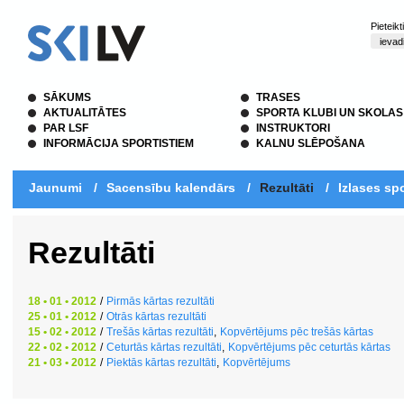
Pieteik
SĀKUMS
TRASES
AKTUALITĀTES
SPORTA KLUBI UN SKOLAS
PAR LSF
INSTRUKTORI
INFORMĀCIJA SPORTISTIEM
KALNU SLĒPOŠANA
Jaunumi
/
Sacensību kalendārs
/
Rezultāti
/
Izlases spo
Rezultāti
18 • 01 • 2012
/
Pirmās kārtas rezultāti
25 • 01 • 2012
/
Otrās kārtas rezultāti
15 • 02 • 2012
/
Trešās kārtas rezultāti
,
Kopvērtējums pēc trešās kārtas
22 • 02 • 2012
/
Ceturtās kārtas rezultāti
,
Kopvērtējums pēc ceturtās kārtas
21 • 03 • 2012
/
Piektās kārtas rezultāti
,
Kopvērtējums