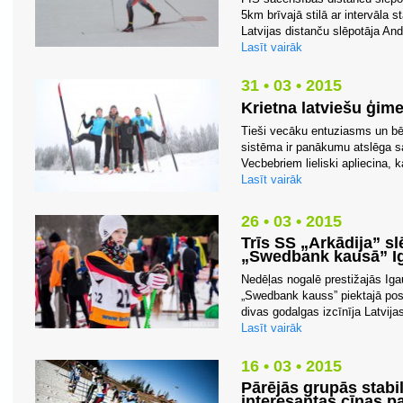
5km brīvajā stilā ar intervāla s
Latvijas distanču slēpotāja And
Lasīt vairāk
31 • 03 • 2015
Krietna latviešu ģim
Tieši vecāku entuziasms un bēr
sistēma ir panākumu atslēga 
Vecbebriem lieliski apliecina, 
Lasīt vairāk
26 • 03 • 2015
Trīs SS „Arkādija” sl
„Swedbank kausā” Ig
Nedēļas nogalē prestižajās Ig
„Swedbank kauss” piektajā pos
divas godalgas izcīnīja Latvijas
Lasīt vairāk
16 • 03 • 2015
Pārējās grupās stabili
interesantas cīņas 