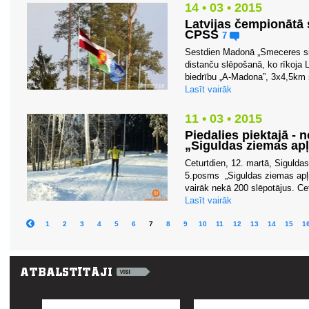
14 • 03 • 2015
Latvijas čempionātā 
CPSS
7
Sestdien Madonā „Smeceres sil
distanču slēpošanā, ko rīkoja 
biedrību „A-Madona”, 3x4,5km st
Lasīt vairāk
11 • 03 • 2015
Piedalies piektajā -
„Siguldas ziemas apļ
Ceturtdien, 12. martā, Sigulda
5.posms „Siguldas ziemas apļi 2
vairāk nekā 200 slēpotājus. Cetu
Lasīt vairāk
1
2
3
4
5
6
7
8
9
10
11
12
13
14
15
1