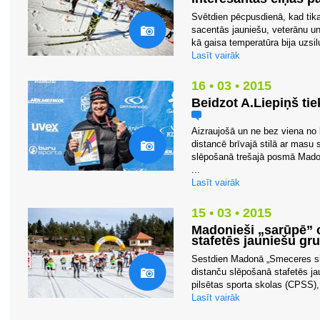
Svētdien pēcpusdienā, kad tika
sacentās jauniešu, veterānu un
kā gaisa temperatūra bija uzsilu
Lasīt vairāk
16 • 03 • 2015
Beidzot A.Liepiņš ti
Aizraujošā un ne bez viena no l
distancē brīvajā stilā ar masu 
slēpošanā trešajā posmā Madonā
...
Lasīt vairāk
15 • 03 • 2015
Madonieši „sarūpē” 
stafetēs jauniešu gr
Sestdien Madonā „Smeceres sil
distanču slēpošanā stafetēs ja
pilsētas sporta skolas (CPSS),
Lasīt vairāk