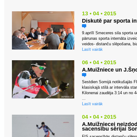
13 • 04 • 2015
Diskutē par sporta i
9.aprīlī Smeceres sila sporta 
pārrunas sporta internāta izve
veidos- distanču slēpošana, bia
Lasīt vairāk
06 • 04 • 2015
A.Muižniece un J.Šņo
Sestdien Somijā notikušajās 
klasiskajā stilā ar intervāla s
Kilonenai zaudēja 3:14 un no 4
...
Lasīt vairāk
04 • 04 • 2015
A.Muižniecei neizdod
sacensību sērijai So
FIS sacensībās distanču slēp