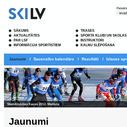
Pieteik
SĀKUMS
TRASES
AKTUALITĀTES
SPORTA KLUBI UN SKOLAS
PAR LSF
INSTRUKTORI
INFORMĀCIJA SPORTISTIEM
KALNU SLĒPOŠANA
Jaunumi
/
Sacensību kalendārs
/
Rezultāti
/
Izlases spo
Skandināvijas Kauss 2012, Madona
Jaunumi