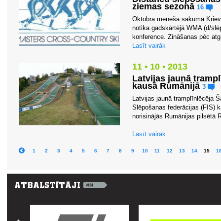
ziemas sezonā
16
Oktobra mēneša sākumā Krievij
notika gadskārtējā WMA (d/slē
konference. Zināšanas pēc atgād
Lasīt vairāk
11 • 10 • 2013
Latvijas jaunā trampl
kausā Rumānijā
3
Latvijas jaunā tramplīnlēcēja Š
Slēpošanas federācijas (FIS) 
norisinājās Rumānijas pilsētā 
...
Lasīt vairāk
1
2
3
4
5
6
7
8
9
10
11
12
13
14
15
1