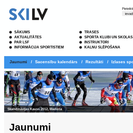
Pieteik
SĀKUMS
TRASES
AKTUALITĀTES
SPORTA KLUBI UN SKOLAS
PAR LSF
INSTRUKTORI
INFORMĀCIJA SPORTISTIEM
KALNU SLĒPOŠANA
Jaunumi
/
Sacensību kalendārs
/
Rezultāti
/
Izlases spo
Skandināvijas Kauss 2012, Madona
Jaunumi