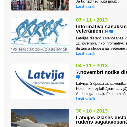
Ja tā, tad Tev būtu jābūt: ...
Lasīt vairāk
07 • 11 • 2013
Informatīvā sanāksm
veterāniem
14
Latvijas distanču slēpošanas v
11.novembrī, rīko informatīv
distanču slēpošanas veterānu a
Lasīt vairāk
04 • 11 • 2013
7.novembrī notiks d
Latvijas Slēpošanas savienība
Holemnkol izplatītājiem Latvijā
Atidopinga nodaļu rīko seminār
Lasīt vairāk
30 • 10 • 2013
Latvijas izlases dis
rudens sagatavošan