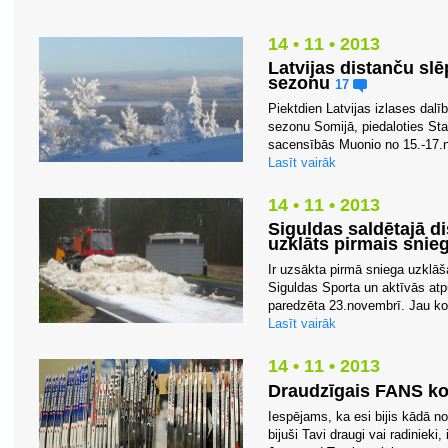
14 • 11 • 2013
Latvijas distanču sl
sezonu
17
Piektdien Latvijas izlases dal
sezonu Somijā, piedaloties Sta
sacensībās Muonio no 15.-17.n
Lasīt vairāk
14 • 11 • 2013
Siguldas saldētajā d
uzklāts pirmais snie
Ir uzsākta pirmā sniega uzklāš
Siguldas Sporta un aktīvās atpū
paredzēta 23.novembrī. Jau kop
Lasīt vairāk
14 • 11 • 2013
Draudzīgais FANS kol
Iespējams, ka esi bijis kādā n
bijuši Tavi draugi vai radiniek