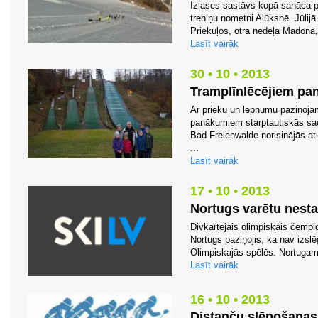
Izlases sastāvs kopā sanāca pi
treniņu nometni Alūksnē. Jūlijā
Priekuļos, otra nedēļa Madonā,
Lasīt vairāk
30 • 10 • 2013
Tramplīnlēcējiem pa
Ar prieku un lepnumu paziņoja
panākumiem starptautiskās sace
Bad Freienwalde norisinājās at
...
Lasīt vairāk
17 • 10 • 2013
Nortugs varētu nesta
Divkārtējais olimpiskais čempi
Nortugs paziņojis, ka nav izsl
Olimpiskajās spēlēs. Nortugam
Lasīt vairāk
16 • 10 • 2013
Distanču slēpošanas 