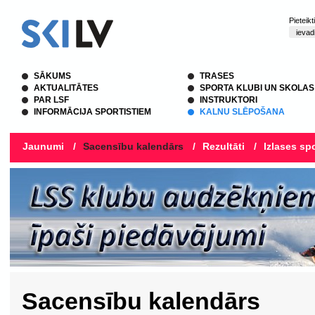
Pieteik
SĀKUMS
TRASES
AKTUALITĀTES
SPORTA KLUBI UN SKOLAS
PAR LSF
INSTRUKTORI
INFORMĀCIJA SPORTISTIEM
KALNU SLĒPOŠANA
Jaunumi
/
Sacensību kalendārs
/
Rezultāti
/
Izlases spo
Sacensību kalendārs