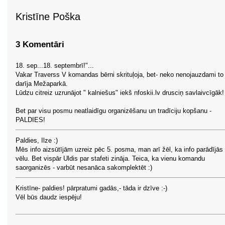
Kristīne Poška
3 Komentāri
18. sep...18. septembrī!"...
Vakar Traverss V komandas bērni skrituļoja, bet- neko nenojauzdami to
darīja Mežaparkā.
Lūdzu citreiz uzrunājot " kalniešus" iekš nfoskii.lv drusciņ savlaivcīgāk!
Bet par visu posmu neatlaidīgu organizēšanu un tradīciju kopšanu -
PALDIES!
Paldies, Ilze :)
Mēs info aizsūtījām uzreiz pēc 5. posma, man arī žēl, ka info parādījās 
vēlu. Bet vispār Uldis par stafeti zināja. Teica, ka vienu komandu
saorganizēs - varbūt nesanāca sakomplektēt :)
Kristīne- paldies! pārpratumi gadās,- tāda ir dzīve :-)
Vēl būs daudz iespēju!