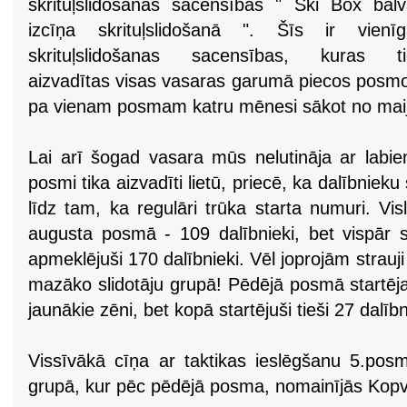
skrituļslidošanas sacensības " Ski Box bal
izcīņa skrituļslidošanā ". Šīs ir vienīg
skrituļslidošanas sacensības, kuras ti
aizvadītas visas vasaras garumā piecos posm
pa vienam posmam katru mēnesi sākot no maij
Lai arī šogad vasara mūs nelutināja ar labie
posmi tika aizvadīti lietū, priecē, ka dalībnieku 
līdz tam, ka regulāri trūka starta numuri. Visl
augusta posmā - 109 dalībnieki, bet vispār s
apmeklējuši 170 dalībnieki. Vēl joprojām strauj
mazāko slidotāju grupā! Pēdējā posmā startēj
jaunākie zēni, bet kopā startējuši tieši 27 dalīb
Vissīvākā cīņa ar taktikas ieslēgšanu 5.posm
grupā, kur pēc pēdējā posma, nomainījās Kopv