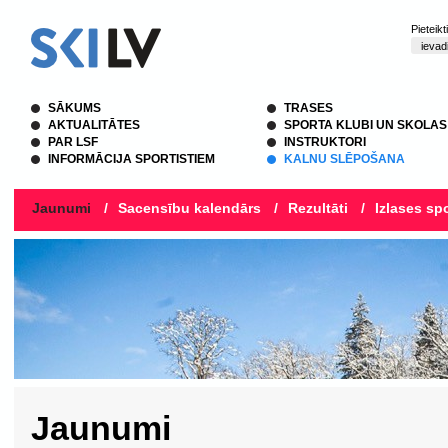
Pieteik
SĀKUMS
TRASES
AKTUALITĀTES
SPORTA KLUBI UN SKOLAS
PAR LSF
INSTRUKTORI
INFORMĀCIJA SPORTISTIEM
KALNU SLĒPOŠANA
Jaunumi
/
Sacensību kalendārs
/
Rezultāti
/
Izlases spo
Jaunumi