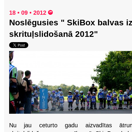
18 • 09 • 2012
Noslēgusies " SkiBox balvas i
skrituļslidošanā 2012"
Nu jau ceturto gadu aizvadītas ātru