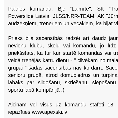
Paldies komandu: Bjc "Laimīte", SK "Tra
Powerslide Latvia, JLSS/NRR-TEAM, AK "Jūrm
audzēkņiem, treneriem un vecākiem, ka bijāt 
Prieks bija sacensībās redzēt arī daudz jaun
nevienu klubu, skolu vai komandu, jo līdz 
priekšstats, ka tur kur startē komandas vai t
veidā trenējās katru dienu - " cilvēkam no mala
grupai " šādās sacensībās nav ko darīt. Sace
senioru grupā, atrod domubiedrus un turpina
labāks par slidošanu, skriešanu, slēpošan
sportu labā kompānijā :)
Aicinām vēl visus uz komandu stafeti 18. 
iepazīties www.apexski.lv