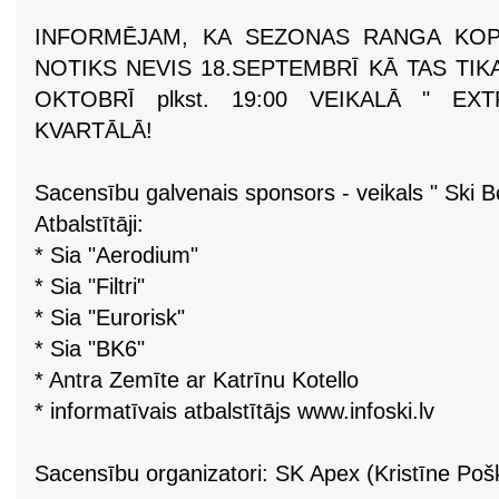
INFORMĒJAM, KA SEZONAS RANGA KO
NOTIKS NEVIS 18.SEPTEMBRĪ KĀ TAS TIKA
OKTOBRĪ plkst. 19:00 VEIKALĀ " E
KVARTĀLĀ!
Sacensību galvenais sponsors - veikals " Ski B
Atbalstītāji:
* Sia "Aerodium"
* Sia "Filtri"
* Sia "Eurorisk"
* Sia "BK6"
* Antra Zemīte ar Katrīnu Kotello
* informatīvais atbalstītājs www.infoski.lv
Sacensību organizatori: SK Apex (Kristīne Poš