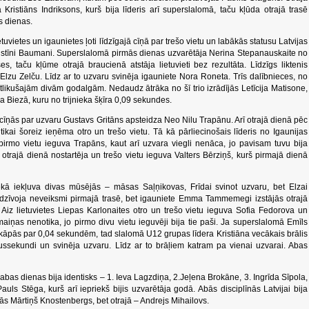
ristiāns Indriksons, kurš bija līderis arī superslalomā, taču kļūda otrajā trasē
s dienas.
vietes un igaunietes ļoti līdzīgajā cīņā par trešo vietu un labākās statusu Latvijas
ustīni Baumani. Superslalomā pirmās dienas uzvarētāja Nerina Stepanauskaite no
es, taču kļūme otrajā braucienā atstāja lietuvieti bez rezultāta. Līdzīgs liktenis
Elzu Zelču. Līdz ar to uzvaru svinēja igauniete Nora Roneta. Trīs dalībnieces, no
r atlikušajām divām godalgām. Nedaudz ātrāka no šī trio izrādījās Letīcija Matisone,
ja Biezā, kuru no trijnieka šķīra 0,09 sekundes.
īņās par uzvaru Gustavs Gritāns apsteidza Neo Nilu Trapānu. Arī otrajā dienā pēc
tikai šoreiz ieņēma otro un trešo vietu. Tā kā pārliecinošais līderis no Igaunijas
s, pirmo vietu ieguva Trapāns, kaut arī uzvara viegli nenāca, jo pavisam tuvu bija
k otrajā dienā nostartēja un trešo vietu ieguva Valters Bērziņš, kurš pirmajā dienā
kā iekļuva divas mūsējās – māsas Saļņikovas, Frīdai svinot uzvaru, bet Elzai
edzīvoja neveiksmi pirmajā trasē, bet igauniete Emma Tammemegi izstājās otrajā
ts. Aiz lietuvietes Liepas Karlonaites otro un trešo vietu ieguva Sofia Fedorova un
aiņas nenotika, jo pirmo divu vietu ieguvēji bija tie paši. Ja superslalomā Emīls
pās par 0,04 sekundēm, tad slalomā U12 grupas līdera Kristiāna vecākais brālis
ussekundi un svinēja uzvaru. Līdz ar to brāļiem katram pa vienai uzvarai. Abas
 abas dienas bija identisks – 1. Ieva Lagzdiņa, 2.Jeļena Brokāne, 3. Ingrīda Sīpola,
Pauls Stēga, kurš arī iepriekš bijis uzvarētāja godā. Abās disciplīnās Latvijai bija
ās Mārtiņš Knostenbergs, bet otrajā – Andrejs Mihailovs.