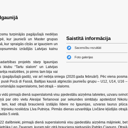
Igaunijā
posmu turpinājās pagājušajā nedēļas
Saistītā informācija
pē, kur jaunieši un Master grupas
mā, kur spraigās cīņās ar igauņiem un
Sacensību rezultāti
kopsummās izrādījās Latvijas kalnu
Foto galerijas
adarbības projekts starp Igaunijas
s klubu “Tartu slalom” un Latvijas
ēja realizēties, jo pirms tam bija vai
bas (pagājušajā gadā), vai arī nebija sniega (2020.gada februārī). Pēc viena posma
 pusē Pocā di Fassā, Baltijas kausā atgriezās jauniešu grupu – U12, U14, U16 –
orisinājās superslaloms, bet otrajā – slaloms.
vidū pirmajā dienā superslalomā visu pjedestālu aizņēma latvietes, uzvaru svinot
īņā par otro vietu Alesijai Terlanovai par sekundes simtdaļu apsteidzot Nikolu
am, kad otrajā braucienā izstājās līdere no Igaunijas, uzvaras laurus plūca
 trijnieku noslēdza Līva Putniņa. Pirmās dienas uzvarētāja Livčāne kļūdījās otrajā
adās 5.vietā.
2 dalībnieki, pirmajā dienā superslalomā visu pjedestālu aizņēma mājinieki, bet
 pietrūka Leo Zaueram, kuram pēc otrā brauciena pietuvojās Patriks Ciaguns. Otrajā