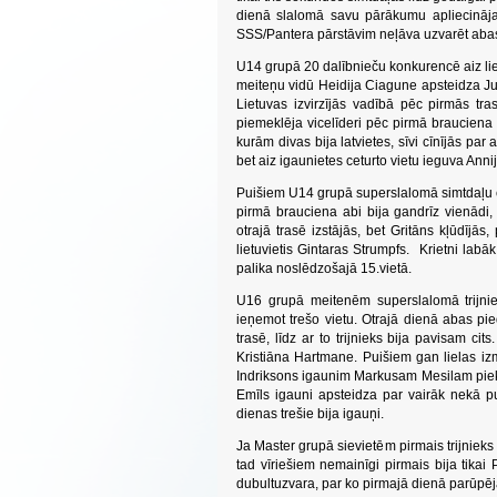
dienā slalomā savu pārākumu apliecināja K
SSS/Pantera pārstāvim neļāva uzvarēt aba
U14 grupā 20 dalībnieču konkurencē aiz lietu
meiteņu vidū Heidija Ciagune apsteidza J
Lietuvas izvirzījās vadībā pēc pirmās tras
piemeklēja vicelīderi pēc pirmā brauciena 
kurām divas bija latvietes, sīvi cīnījās pa
bet aiz igaunietes ceturto vietu ieguva Anni
Puišiem U14 grupā superslalomā simtdaļu c
pirmā brauciena abi bija gandrīz vienādi, 
otrajā trasē izstājās, bet Gritāns kļūdījā
lietuvietis Gintaras Strumpfs. Krietni labā
palika noslēdzošajā 15.vietā.
U16 grupā meitenēm superslalomā trijnie
ieņemot trešo vietu. Otrajā dienā abas pi
trasē, līdz ar to trijnieks bija pavisam ci
Kristiāna Hartmane. Puišiem gan lielas izm
Indriksons igaunim Markusam Mesilam piekā
Emīls igauni apsteidza par vairāk nekā p
dienas trešie bija igauņi.
Ja Master grupā sievietēm pirmais trijnieks
tad vīriešiem nemainīgi pirmais bija tikai 
dubultuzvara, par ko pirmajā dienā parūpēj