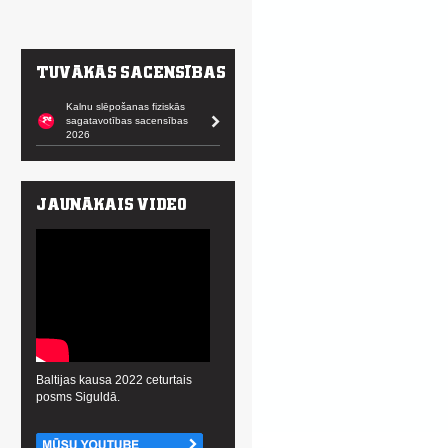
Kalnu slēpošanas fiziskās
sagatavotības sacensības
2026
Baltijas kausa 2022 ceturtais
posms Siguldā.