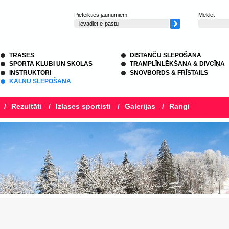
Pieteikties jaunumiem
Meklēt
TRASES
DISTANČU SLĒPOŠANA
SPORTA KLUBI UN SKOLAS
TRAMPLĪNLĒKŠANA & DIVCĪŅA
INSTRUKTORI
SNOVBORDS & FRĪSTAILS
KALNU SLĒPOŠANA
/
Rezultāti
/
Izlases sportisti
/
Galerijas
/
Rangi