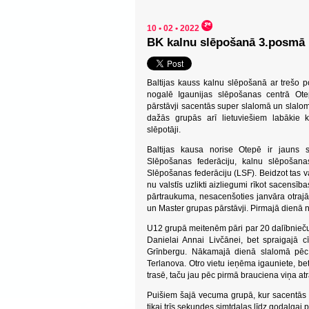
10 • 02 • 2022
BK kalnu slēpošanā 3.posmā 
Baltijas kauss kalnu slēpošanā ar trešo 
nogalē Igaunijas slēpošanas centrā Ote
pārstāvji sacentās super slalomā un slalo
dažās grupās arī lietuviešiem labākie 
slēpotāji.
Baltijas kausa norise Otepē ir jauns s
Slēpošanas federāciju, kalnu slēpošana
Slēpošanas federāciju (LSF). Beidzot tas var
nu valstīs uzlikti aizliegumi rīkot sacensī
pārtraukuma, nesacenšoties janvāra otrajā
un Master grupas pārstāvji. Pirmajā dienā n
U12 grupā meitenēm pāri par 20 dalībnieču 
Danielai Annai Livčānei, bet spraigajā c
Grīnbergu. Nākamajā dienā slalomā pēc t
Terlanova. Otro vietu ieņēma igauniete, bet
trasē, taču jau pēc pirmā brauciena viņa atr
Puišiem šajā vecuma grupā, kur sacentās 2
tikai trīs sekundes simtdaļas līdz godalgai