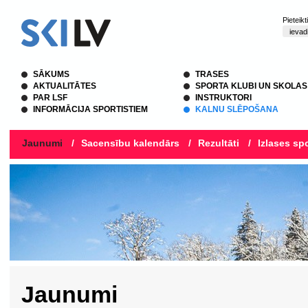
Pieteik
SĀKUMS
TRASES
AKTUALITĀTES
SPORTA KLUBI UN SKOLAS
PAR LSF
INSTRUKTORI
INFORMĀCIJA SPORTISTIEM
KALNU SLĒPOŠANA
Jaunumi
/
Sacensību kalendārs
/
Rezultāti
/
Izlases spo
Jaunumi