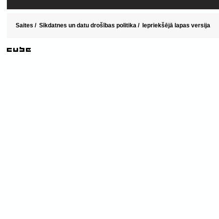
Saites
/
Sīkdatnes un datu drošības politika
/
Iepriekšējā lapas versija