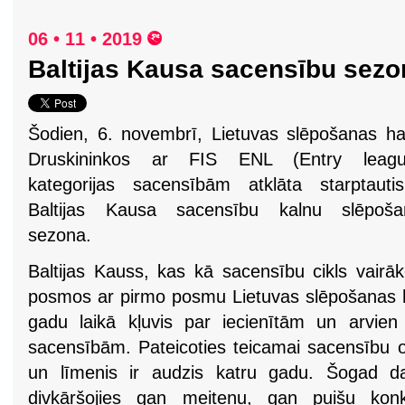
06 • 11 • 2019
Baltijas Kausa sacensību sezo
Šodien, 6. novembrī, Lietuvas slēpošanas ha
Druskininkos ar FIS ENL (Entry leagu
kategorijas sacensībām atklāta starptauti
Baltijas Kausa sacensību kalnu slēpoša
sezona.
Baltijas Kauss, kas kā sacensību cikls vairā
posmos ar pirmo posmu Lietuvas slēpošanas h
gadu laikā kļuvis par iecienītām un arvien
sacensībām. Pateicoties teicamai sacensību or
un līmenis ir audzis katru gadu. Šogad dal
divkāršojies gan meiteņu, gan puišu kon