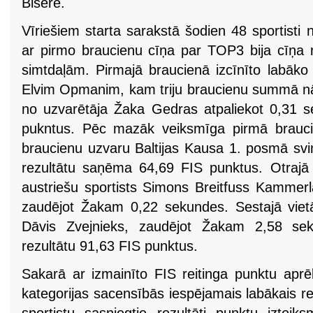
Bišere.
Vīriešiem starta sarakstā šodien 48 sportisti 
ar pirmo braucienu cīņa par TOP3 bija cīņa n
simtdaļām. Pirmajā braucienā izcīnīto labāko
Elvim Opmanim, kam triju braucienu summā nāc
no uzvarētāja Žaka Gedras atpaliekot 0,31 s
pukntus. Pēc mazāk veiksmīga pirmā braucie
braucienu uzvaru Baltijas Kausa 1. posmā svi
rezultātu saņēma 64,69 FIS punktus. Otrajā
austriešu sportists Simons Breitfuss Kammerla
zaudējot Žakam 0,22 sekundes. Sestajā vietā 
Dāvis Zvejnieks, zaudējot Žakam 2,58 s
rezultātu 91,63 FIS punktus.
Sakarā ar izmainīto FIS reitinga punktu ap
kategorijas sacensībās iespējamais labākais rez