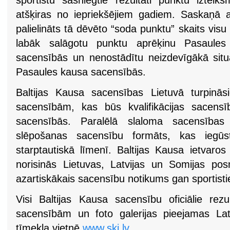
sportistu sasniegtie rezultāti punktu izteik
atšķiras no iepriekšējiem gadiem. Saskaņā a
palielināts tā dēvēto “soda punktu” skaits visu
labāk salāgotu punktu aprēķinu Pasaules
sacensībās un nenostādītu neizdevīgākā situā
Pasaules kausa sacensībās.
Baltijas Kausa sacensības Lietuvā turpinā
sacensībām, kas būs kvalifikācijas sacensī
sacensībās. Paralēlā slaloma sacensības 
slēpošanas sacensību formāts, kas iegūst 
starptautiskā līmenī. Baltijas Kausa ietvaro
norisinās Lietuvas, Latvijas un Somijas po
azartiskākais sacensību notikums gan sportisti
Visi Baltijas Kausa sacensību oficiālie rezul
sacensībām un foto galerijas pieejamas Lat
tīmekļa vietnē
www.ski.lv