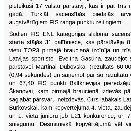
pieteikuši 17 valstu pārstāvji, kas ir pat trīs
gadā. Turklāt sacensībās piedalās arvi
augstvērtīgiem FIS ranga punktu reitingiem.
Šodien FIS ENL kategorijas slaloma sacens
starta stājās 31 dalībniece, kas pārstāvēja 
vietu TOP3 pirmajā braucienā izcīnīja un tr
Latvijas sportiste Evelīna Gasūna, zaudējot 
pārstāvei Martinai Dubovskai (rezultāts 60,0
(0,94 sekundes) un saņemot par šo rezultātu 
un 67,40 FIS punkti Baltkrievijas pieredzējuš
Škanovai, kam pirmajā braucienā izdevās pārs
saglabāt pārsvaru neizdevās. Otrs labākais Latvi
Burkovskai, kam kopvērtējumā 4. vieta, zaudēj
un 1. vieta junioru jeb U21 konkurencē, un 7
sniegumu. Desmitniekā kopvērtējumā vēl vi