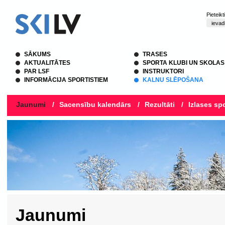
Pieteik
SĀKUMS
TRASES
AKTUALITĀTES
SPORTA KLUBI UN SKOLAS
PAR LSF
INSTRUKTORI
INFORMĀCIJA SPORTISTIEM
KALNU SLĒPOŠANA
Jaunumi
/
Sacensību kalendārs
/
Rezultāti
/
Izlases spo
Jaunumi