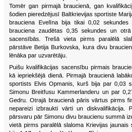
Tomēr gan pirmajā braucienā, gan kvalifikāc
šodien pieredzējusī Baltkrievijas sportiste Mar
brauciena Evelīna bija tikai 0,02 sekundes
brauciena zaudētas 0,35 sekundes un otrā v
sacensībās. Trešā vieta pirms paralēlā sla
pārstāve Betija Burkovska, kura divu brauci
lēnāka par uzvarētāju.
Puišu kvalifikācijas sacensību pirmais brauci
kā iepriekšējā dienā. Pirmajā braucienā labāk
sportists Elvis Opmanis, kurš bija par 0,03 
Simonu Breitfusu Kammerlanderu un par 0,2
Gedru. Otrajā braucienā pāris vārtus pirms fi
nepareizi izbraukti vārti un diskvalifikācija
pārsvaru pār Simonu divu braucienu summā izd
vietā pirms paralēlā slaloma Krievijas jaunais 