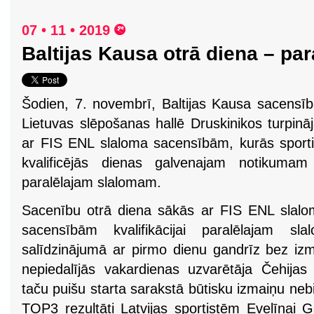
07 • 11 • 2019
Baltijas Kausa otrā diena – par
Šodien, 7. novembrī, Baltijas Kausa sacensī
Lietuvas slēpošanas hallē Druskinikos turpinā
ar FIS ENL slaloma sacensībām, kurās sporti
kvalificējās dienas galvenajam notikumam
paralēlajam slalomam.
Sacenību otrā diena sākās ar FIS ENL slal
sacensībām kvalifikācijai paralēlajam sl
salīdzinājumā ar pirmo dienu gandrīz bez i
nepiedalījās vakardienas uzvarētāja Čehijas
taču puišu starta sarakstā būtisku izmaiņu neb
TOP3 rezultāti Latvijas sportistēm Evelīnai G