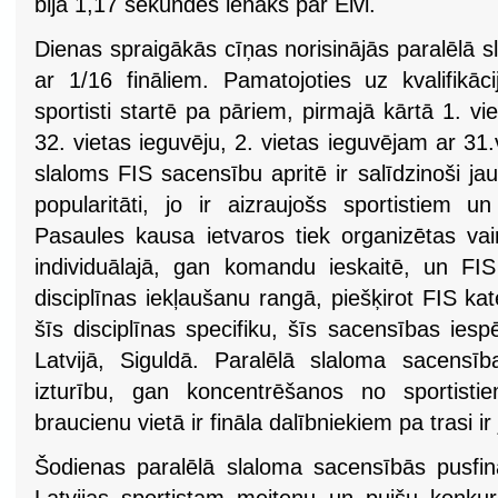
bija 1,17 sekundes lēnāks par Elvi.
Dienas spraigākās cīņas norisinājās paralēlā 
ar 1/16 fināliem. Pamatojoties uz kvalifikāci
sportisti startē pa pāriem, pirmajā kārtā 1. v
32. vietas ieguvēju, 2. vietas ieguvējam ar 31.v
slaloms FIS sacensību apritē ir salīdzinoši jau
popularitāti, jo ir aizraujošs sportistiem un
Pasaules kausa ietvaros tiek organizētas v
individuālajā, gan komandu ieskaitē, un FIS
disciplīnas iekļaušanu rangā, piešķirot FIS k
šīs disciplīnas specifiku, šīs sacensības iespē
Latvijā, Siguldā. Paralēlā slaloma sacensīb
izturību, gan koncentrēšanos no sportistie
braucienu vietā ir fināla dalībniekiem pa trasi 
Šodienas paralēlā slaloma sacensībās pusfin