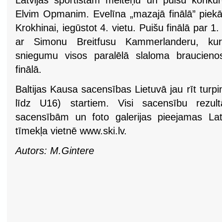
Latvijas sportistam meiteņu un puišu konku
Elvim Opmanim. Evelīna „mazajā finālā” piekāpā
Krokhinai, iegūstot 4. vietu. Puišu finālā par 
ar Simonu Breitfusu Kammerlanderu, kurš
sniegumu visos paralēlā slaloma braucieno
finālā.
Baltijas Kausa sacensības Lietuvā jau rīt turp
līdz U16) startiem. Visi sacensību rezultā
sacensībām un foto galerijas pieejamas Lat
tīmekļa vietnē www.ski.lv.
Autors: M.Gintere