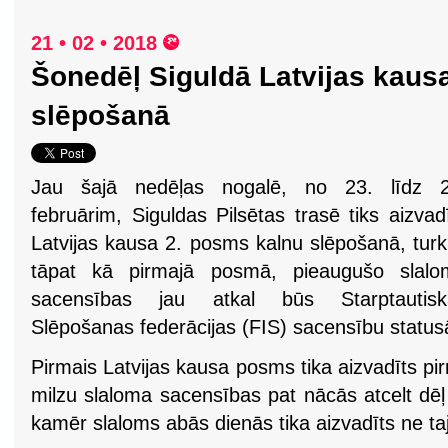
21 • 02 • 2018
Šonedēļ Siguldā Latvijas kaus
slēpošanā
Jau šajā nedēļas nogalē, no 23. līdz 2
februārim, Siguldas Pilsētas trasē tiks aizvad
Latvijas kausa 2. posms kalnu slēpošanā, turk
tāpat kā pirmajā posmā, pieaugušo slalo
sacensības jau atkal būs Starptautisk
Slēpošanas federācijas (FIS) sacensību status
Pirmais Latvijas kausa posms tika aizvadīts p
milzu slaloma sacensības pat nācās atcelt dēļ
kamēr slaloms abās dienās tika aizvadīts ne taj