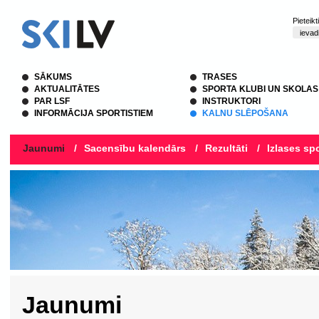
Pieteik
SĀKUMS
TRASES
AKTUALITĀTES
SPORTA KLUBI UN SKOLAS
PAR LSF
INSTRUKTORI
INFORMĀCIJA SPORTISTIEM
KALNU SLĒPOŠANA
Jaunumi
/
Sacensību kalendārs
/
Rezultāti
/
Izlases spo
Jaunumi