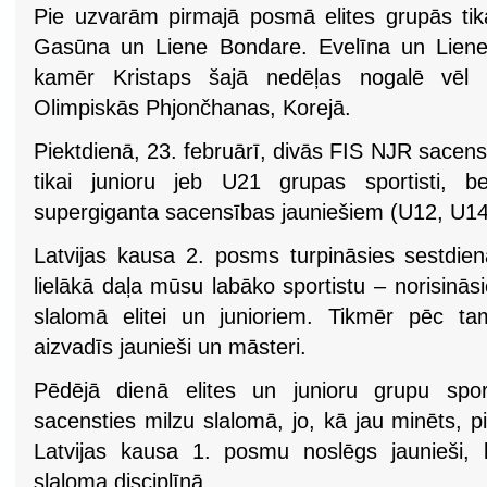
Pie uzvarām pirmajā posmā elites grupās tika
Gasūna un Liene Bondare. Evelīna un Liene 
kamēr Kristaps šajā nedēļas nogalē vēl 
Olimpiskās Phjončhanas, Korejā.
Piektdienā, 23. februārī, divās FIS NJR sacens
tikai junioru jeb U21 grupas sportisti, b
supergiganta sacensības jauniešiem (U12, U1
Latvijas kausa 2. posms turpināsies sestdien
lielākā daļa mūsu labāko sportistu – norisinā
slalomā elitei un junioriem. Tikmēr pēc t
aizvadīs jaunieši un māsteri.
Pēdējā dienā elites un junioru grupu spor
sacensties milzu slalomā, jo, kā jau minēts, p
Latvijas kausa 1. posmu noslēgs jaunieši, k
slaloma disciplīnā.