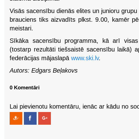
Visās sacensību dienās elites un junioru grupu
brauciens tiks aizvadīts plkst. 9.00, kamēr p
meistari.
Sīkāka sacensību programma, kā arī visas 
(tostarp rezultāti tiešsaistē sacensību laikā)
federācijas mājaslapā
www.ski.lv
.
Autors: Edgars Beļakovs
0 Komentāri
Lai pievienotu komentāru, ienāc ar kādu no soci