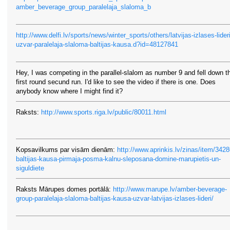
amber_beverage_group_paralelaja_slaloma_b
http://www.delfi.lv/sports/news/winter_sports/others/latvijas-izlases-lideri
uzvar-paralelaja-slaloma-baltijas-kausa.d?id=48127841
Hey, I was competing in the parallel-slalom as number 9 and fell down t
first round secund run. I'd like to see the video if there is one. Does
anybody know where I might find it?
Raksts:
http://www.sports.riga.lv/public/80011.html
Kopsavilkums par visām dienām:
http://www.aprinkis.lv/zinas/item/3428
baltijas-kausa-pirmaja-posma-kalnu-sleposana-domine-marupietis-un-
siguldiete
Raksts Mārupes domes portālā:
http://www.marupe.lv/amber-beverage-
group-paralelaja-slaloma-baltijas-kausa-uzvar-latvijas-izlases-lideri/