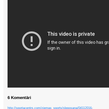
6 Komentāri
http://sportacentrs.com/ziemas_sports/sleposana/04112016-