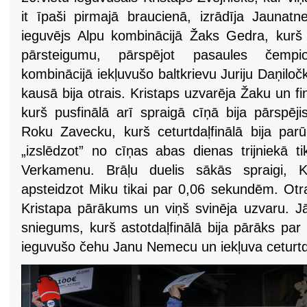
it īpaši pirmajā braucienā, izrādīja Jaunatn
ieguvējs Alpu kombinācijā Žaks Gedra, kurš c
pārsteigumu, pārspējot pasaules čempi
kombinācijā iekļuvušo baltkrievu Juriju Daņiloč
kausā bija otrais. Kristaps uzvarēja Žaku un fi
kurš pusfinālā arī spraigā cīņā bija pārspēji
Roku Zavecku, kurš ceturtdaļfinālā bija parū
„izslēdzot” no cīņas abas dienas trijniekā t
Verkamenu. Brāļu duelis sākās spraigi, K
apsteidzot Miku tikai par 0,06 sekundēm. Otr
Kristapa pārākums un viņš svinēja uzvaru. Jā
sniegums, kurš astotdaļfinālā bija pārāks par
ieguvušo čehu Janu Nemecu un iekļuva ceturtdaļ