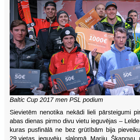
Baltic Cup 2017 men PSL podium
Sievietēm nenotika nekādi lieli pārsteigumi pi
abas dienas pirmo divu vietu ieguvējas – Leld
kuras pusfinālā ne bez grūtībām bija pieveiku
29.vietas ieguvēju slalomā Mariju Škanovu 