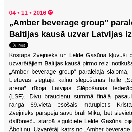
04 • 11 • 2016
„Amber beverage group” paral
Baltijas kausā uzvar Latvijas iz
Kristaps Zvejnieks un Lelde Gasūna kļuvuši 
uzvarētājiem Baltijas kausā pirmo reizi notikuš
„Amber beverage group” paralēlajā slalomā,
Lietuvas slēgtajā kalnu slēpošanas hallē „
arena” rīkoja Latvijas Slēpošanas federāc
(LSF). Divu braucienu summā finālā pasaul
rangā 69.vietā esošais mārupietis Krista
Zvejnieks pārspēja savu brāli Miku, bet sievi
dalībnieču starpā siguldiete Lelde Gasūna bij
Āboltiņu. Uzvarētāji katrs no „Amber bevera