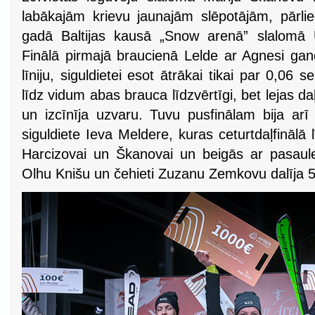
labākajām krievu jaunajām slēpotājām, pārlie
gadā Baltijas kausā „Snow arenā” slalomā 
Finālā pirmajā braucienā Lelde ar Agnesi gandr
līniju, siguldietei esot ātrākai tikai par 0,06
līdz vidum abas brauca līdzvērtīgi, bet lejas d
un izcīnīja uzvaru. Tuvu pusfinālam bija arī
siguldiete Ieva Meldere, kuras ceturtdaļfinālā 
Harcizovai un Škanovai un beigās ar pasaules
Olhu Knišu un čehieti Zuzanu Zemkovu dalīja 5.