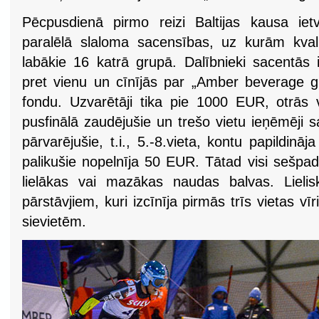
Pēcpusdienā pirmo reizi Baltijas kausa ietv
paralēlā slaloma sacensības, uz kurām kval
labākie 16 katrā grupā. Dalībnieki sacentās 
pret vienu un cīnījās par „Amber beverage 
fondu. Uzvarētāji tika pie 1000 EUR, otrās 
pusfinālā zaudējušie un trešo vietu ieņēmēji
pārvarējušie, t.i., 5.-8.vieta, kontu papildinā
palikušie nopelnīja 50 EUR. Tātad visi sešpadsm
lielākas vai mazākas naudas balvas. Lielisk
pārstāvjiem, kuri izcīnīja pirmās trīs vietas v
sievietēm.