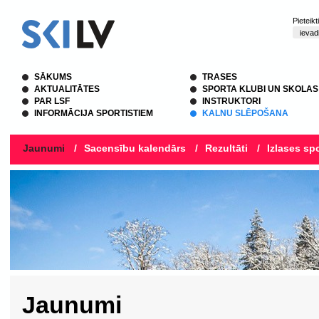
Pieteik
SĀKUMS
TRASES
AKTUALITĀTES
SPORTA KLUBI UN SKOLAS
PAR LSF
INSTRUKTORI
INFORMĀCIJA SPORTISTIEM
KALNU SLĒPOŠANA
Jaunumi
/
Sacensību kalendārs
/
Rezultāti
/
Izlases spo
Jaunumi