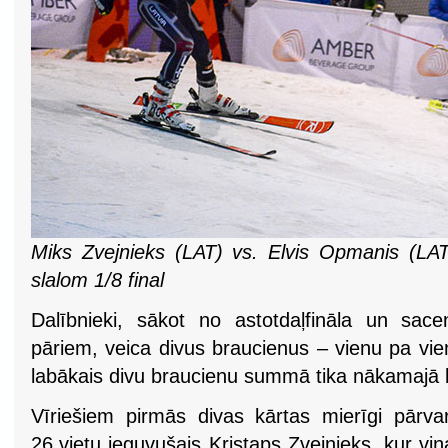
Miks Zvejnieks (LAT) vs. Elvis Opmanis (LAT)
slalom 1/8 final
Dalībnieki, sākot no astotdaļfināla un sac
pāriem, veica divus braucienus – vienu pa vienu
labākais divu braucienu summā tika nākamajā 
Vīriešiem pirmās divas kārtas mierīgi pārv
26.vietu ieguvušais Kristaps Zvejnieks, kur vi