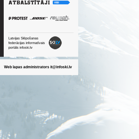
Latvijas Slēpošanas
federācijas informatīvais
portāls infoski.lv
Web lapas administrators
it@infoski.lv