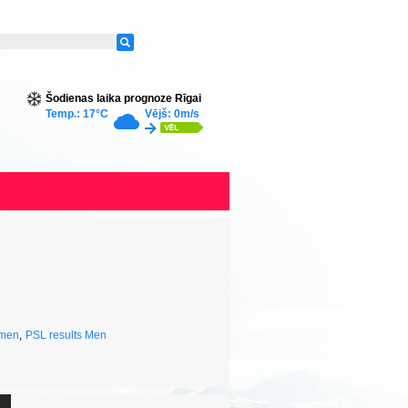
Šodienas laika prognoze Rīgai
Temp.: 17°C
Vējš: 0m/s
omen
,
PSL results Men