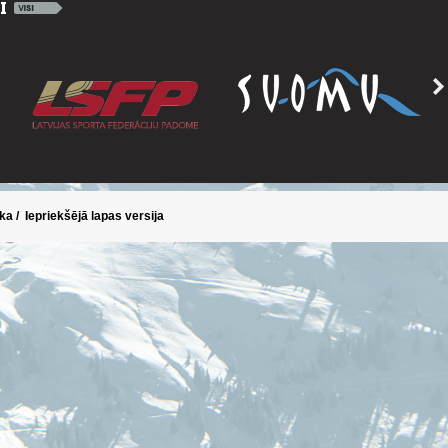
ika
/
Iepriekšējā lapas versija