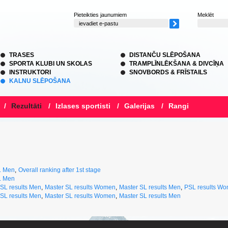
Pieteikties jaunumiem
Meklēt
TRASES
DISTANČU SLĒPOŠANA
SPORTA KLUBI UN SKOLAS
TRAMPLĪNLĒKŠANA & DIVCĪŅA
INSTRUKTORI
SNOVBORDS & FRĪSTAILS
KALNU SLĒPOŠANA
/
Rezultāti
/
Izlases sportisti
/
Galerijas
/
Rangi
L Men
,
Overall ranking after 1st stage
L Men
 SL results Men
,
Master SL results Women
,
Master SL results Men
,
PSL results W
 SL results Men
,
Master SL results Women
,
Master SL results Men