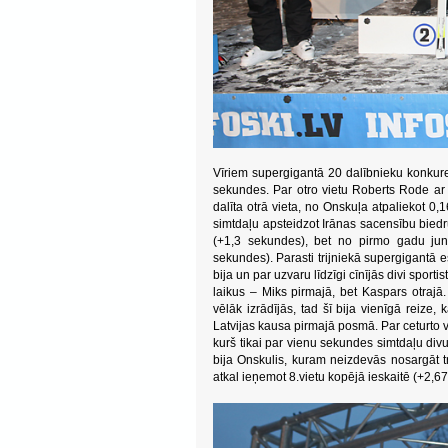
Vīriem supergigantā 20 dalībnieku konkur
sekundes. Par otro vietu Roberts Rode ar 
dalīta otrā vieta, no Onskuļa atpaliekot 0
simtdaļu apsteidzot Irānas sacensību biedr
(+1,3 sekundes), bet no pirmo gadu jun
sekundes). Parasti trijniekā supergigantā e
bija un par uzvaru līdzīgi cīnījās divi spor
laikus – Miks pirmajā, bet Kaspars otraj
vēlāk izrādījās, tad šī bija vienīgā reize,
Latvijas kausa pirmajā posmā. Par ceturto v
kurš tikai par vienu sekundes simtdaļu di
bija Onskulis, kuram neizdevās nosargāt t
atkal ieņemot 8.vietu kopējā ieskaitē (+2,6