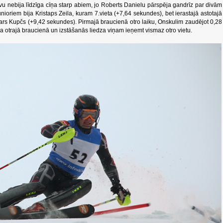
vu nebija līdzīga cīņa starp abiem, jo Roberts Danielu pārspēja gandrīz par divām
ioriem bija Kristaps Zeila, kuram 7.vieta (+7,64 sekundes), bet ierastajā astotajā
ars Kupčs (+9,42 sekundes). Pirmajā braucienā otro laiku, Onskulim zaudējot 0,28
a otrajā braucienā un izstāšanās liedza viņam ieņemt vismaz otro vietu.