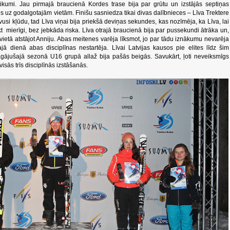
otikumi. Jau pirmajā braucienā Kordes trase bija par grūtu un izstājās septiņas
es uz godalgotajām vietām. Finišu sasniedza tikai divas dalībnieces – Līva Trektere
vusi kļūdu, tad Līva viņai bija priekšā deviņas sekundes, kas nozīmēja, ka Līva, lai
kt mierīgi, bez jebkāda riska. Līva otrajā braucienā bija par pussekundi ātrāka un,
ā vietā atstājot Anniju. Abas meitenes varēja līksmot, jo par tādu iznākumu nevarēja
jā dienā abas disciplīnas nestartēja. Līvai Latvijas kausos pie elites līdz šim
agājušajā sezonā U16 grupā allaž bija pašās beigās. Savukārt, ļoti neveiksmīgs
isās trīs disciplīnās izstāšanās.