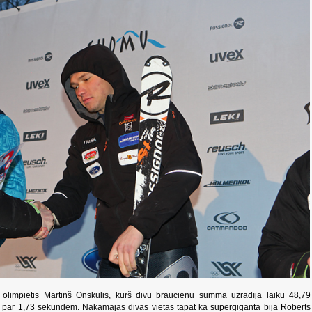
 olimpietis Mārtiņš Onskulis, kurš divu braucienu summā uzrādīja laiku 48,79
par 1,73 sekundēm. Nākamajās divās vietās tāpat kā supergigantā bija Roberts