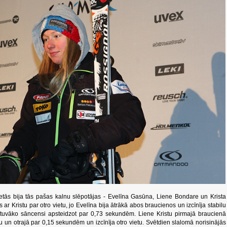
vietās bija tās pašas kalnu slēpotājas - Evelīna Gasūna, Liene Bondare un Krista
ās ar Kristu par otro vietu, jo Evelīna bija ātrākā abos braucienos un izcīnīja stabilu
tuvāko sāncensi apsteidzot par 0,73 sekundēm. Liene Kristu pirmajā braucienā
u un otrajā par 0,15 sekundēm un izcīnīja otro vietu. Svētdien slalomā norisinājās