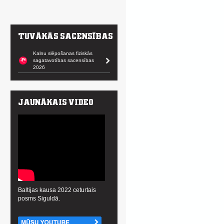
Kalnu slēpošanas fiziskās
sagatavotības sacensības
2026
Baltijas kausa 2022 ceturtais
posms Siguldā.