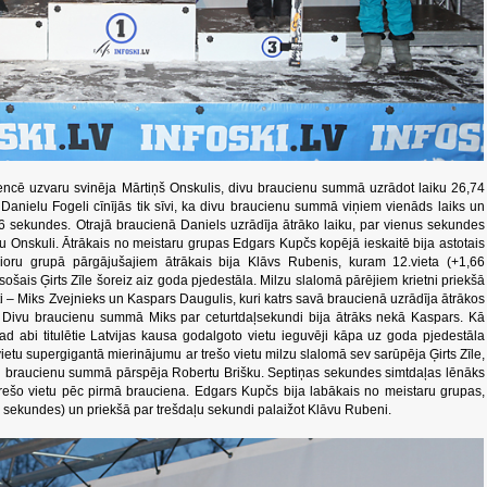
encē uzvaru svinēja Mārtiņš Onskulis, divu braucienu summā uzrādot laiku 26,74
Danielu Fogeli cīnījās tik sīvi, ka divu braucienu summā viņiem vienāds laiks un
,16 sekundes. Otrajā braucienā Daniels uzrādīja ātrāko laiku, par vienus sekundes
u Onskuli. Ātrākais no meistaru grupas Edgars Kupčs kopējā ieskaitē bija astotais
ioru grupā pārgājušajiem ātrākais bija Klāvs Rubenis, kuram 12.vieta (+1,66
sošais Ģirts Zīle šoreiz aiz goda pjedestāla. Milzu slalomā pārējiem krietni priekšā
tisti – Miks Zvejnieks un Kaspars Daugulis, kuri katrs savā braucienā uzrādīja ātrākos
ā. Divu braucienu summā Miks par ceturtdaļsekundi bija ātrāks nekā Kaspars. Kā
 kad abi titulētie Latvijas kausa godalgoto vietu ieguvēji kāpa uz goda pjedestāla
ietu supergigantā mierinājumu ar trešo vietu milzu slalomā sev sarūpēja Ģirts Zīle,
vu braucienu summā pārspēja Robertu Brišku. Septiņas sekundes simtdaļas lēnāks
rešo vietu pēc pirmā brauciena. Edgars Kupčs bija labākais no meistaru grupas,
7 sekundes) un priekšā par trešdaļu sekundi palaižot Klāvu Rubeni.