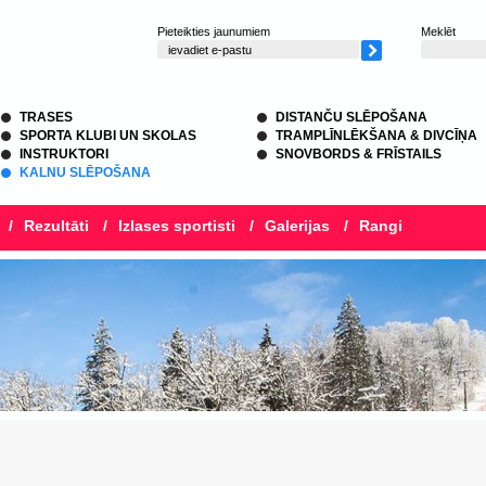
Pieteikties jaunumiem
Meklēt
TRASES
DISTANČU SLĒPOŠANA
SPORTA KLUBI UN SKOLAS
TRAMPLĪNLĒKŠANA & DIVCĪŅA
INSTRUKTORI
SNOVBORDS & FRĪSTAILS
KALNU SLĒPOŠANA
/
Rezultāti
/
Izlases sportisti
/
Galerijas
/
Rangi