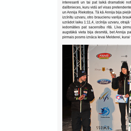
interesanti un tai pat laikā dramatiski n
dalībnieces, kuru vidū arī visas pretendent
un Annija Riekstiņa. Tā kā Annija bija pieļā
izcīnītu uzvaru, otro braucienu varēja brau
uzrādot laiku 1:11,4, izcīnīja uzvaru, otraj
iedomāties pat sacensību rītā. Līva pirma
augstākā vieta bija desmitā, bet Annija p
pirmais posms iznāca Ievai Melderei, kurai v