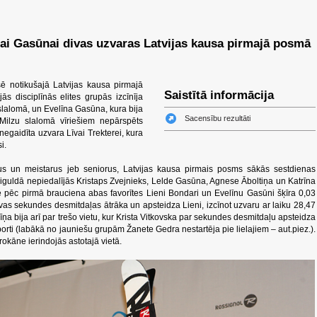
ai Gasūnai divas uzvaras Latvijas kausa pirmajā posmā
ē notikušajā Latvijas kausa pirmajā
Saistītā informācija
s disciplīnās elites grupās izcīnīja
slalomā, un Evelīna Gasūna, kura bija
Sacensību rezultāti
Milzu slalomā vīriešiem nepārspēts
egaidīta uzvara Līvai Trekterei, kura
i.
orus un meistarus jeb seniorus, Latvijas kausa pirmais posms sākās sestdienas
iguldā nepiedalījās Kristaps Zvejnieks, Lelde Gasūna, Agnese Āboltiņa un Katrīna
ēc pirmā brauciena abas favorītes Lieni Bondari un Evelīnu Gasūni šķīra 0,03
vas sekundes desmitdaļas ātrāka un apsteidza Lieni, izcīnot uzvaru ar laiku 28,47
a bija arī par trešo vietu, kur Krista Vitkovska par sekundes desmitdaļu apsteidza
orti (labākā no jauniešu grupām Žanete Gedra nestartēja pie lielajiem – aut.piez.).
okāne ierindojās astotajā vietā.