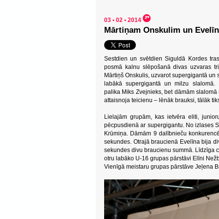
03 • 02 • 2014
Mārtiņam Onskulim un Evelīn
Sestdien un svētdien Siguldā Kordes tras
posmā kalnu slēpošanā divas uzvaras trijā
Mārtiņš Onskulis, uzvarot supergigantā un 
labākā supergigantā un milzu slalomā. 
palika Miks Zvejnieks, bet dāmām slalomā n
attaisnoja teicienu – lēnāk brauksi, tālāk tiks
Lielajām grupām, kas ietvēra eliti, juni
pēcpusdienā ar supergigantu. No izlases S
Krūmiņa. Dāmām 9 dalībnieču konkurencē p
sekundes. Otrajā braucienā Evelīna bija di
sekundes divu braucienu summā. Līdzīga cīņ
otru labāko U-16 grupas pārstāvi Elīni Nežb
Vienīgā meistaru grupas pārstāve Jeļena Br