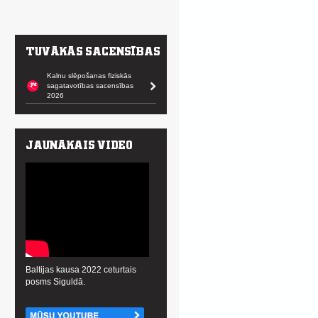
Kalnu slēpošanas fiziskās
sagatavotības sacensības
2026
Baltijas kausa 2022 ceturtais
posms Siguldā.