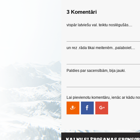
3 Komentāri
vispār latviešu val. teiktu noslēgušās....
un rez .rāda tikai meitenēm...palaboiet....
Paldies par sacensībām, bija jauki.
Lai pievienotu komentāru, ienāc ar kādu no 