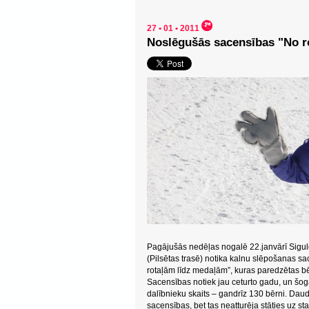
27 • 01 • 2011
Noslēgušās sacensības "No r
Pagājušās nedēļas nogalē 22.janvārī Sigul
(Pilsētas trasē) notika kalnu slēpošanas sa
rotaļām līdz medaļām”, kuras paredzētas 
Sacensības notiek jau ceturto gadu, un šoga
dalībnieku skaits – gandrīz 130 bērni. Daud
sacensības, bet tas neatturēja stāties uz s