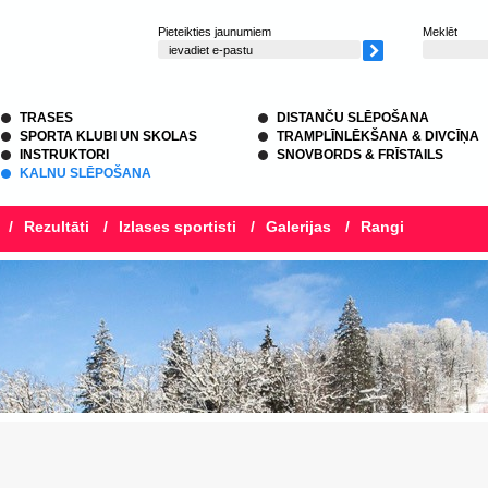
Pieteikties jaunumiem
Meklēt
TRASES
DISTANČU SLĒPOŠANA
SPORTA KLUBI UN SKOLAS
TRAMPLĪNLĒKŠANA & DIVCĪŅA
INSTRUKTORI
SNOVBORDS & FRĪSTAILS
KALNU SLĒPOŠANA
/
Rezultāti
/
Izlases sportisti
/
Galerijas
/
Rangi