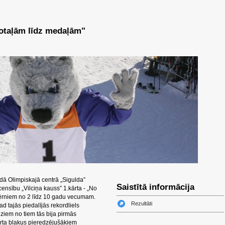
otaļām līdz medaļām"
dā Olimpiskajā centrā „Sigulda”
Saistītā informācija
censību „Vilciņa kauss” 1.kārta - „No
bērniem no 2 līdz 10 gadu vecumam.
Rezultāti
d tajās piedalījās rekordliels
ziem no tiem tās bija pirmās
tarta blakus pieredzējušākiem