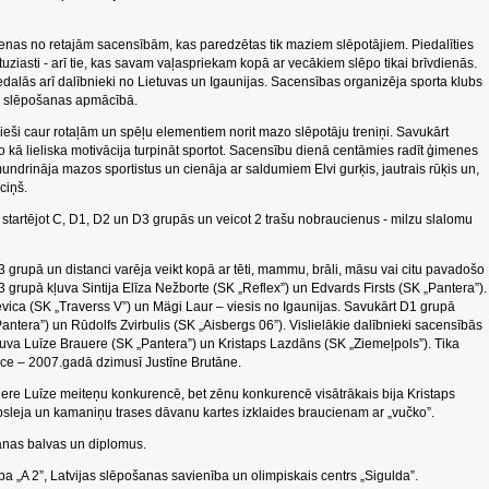
enas no retajām sacensībām, kas paredzētas tik maziem slēpotājiem. Piedalīties
tuziasti - arī tie, kas savam vaļaspriekam kopā ar vecākiem slēpo tikai brīvdienās.
iedalās arī dalībnieki no Lietuvas un Igaunijas. Sacensības organizēja sporta klubs
lnu slēpošanas apmācībā.
eši caur rotaļām un spēļu elementiem norit mazo slēpotāju treniņi. Savukārt
ā lieliska motivācija turpināt sportot. Sacensību dienā centāmies radīt ģimenes
mundrināja mazos sportistus un cienāja ar saldumiem Elvi gurķis, jautrais rūķis un,
ciņš.
startējot C, D1, D2 un D3 grupās un veicot 2 trašu nobraucienus - milzu slalomu
 grupā un distanci varēja veikt kopā ar tēti, mammu, brāli, māsu vai citu pavadošo
grupā kļuva Sintija Elīza Nežborte (SK „Reflex”) un Edvards Firsts (SK „Pantera”).
vica (SK „Traverss V”) un Mägi Laur – viesis no Igaunijas. Savukārt D1 grupā
ntera”) un Rūdolfs Zvirbulis (SK „Aisbergs 06”). Vislielākie dalībnieki sacensībās
eguva Luīze Brauere (SK „Pantera”) un Kristaps Lazdāns (SK „Ziemeļpols”). Tika
ece – 2007.gadā dzimusī Justīne Brutāne.
uere Luīze meiteņu konkurencē, bet zēnu konkurencē visātrākais bija Kristaps
bsleja un kamaniņu trases dāvanu kartes izklaides braucienam ar „vučko”.
anas balvas un diplomus.
ība „A 2”, Latvijas slēpošanas savienība un olimpiskais centrs „Sigulda”.