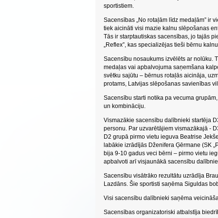
sportistiem.
Sacensības „No rotaļām līdz medaļām” ir vi
tiek aicināti visi mazie kalnu slēpošanas en
Tās ir starptautiskas sacensības, jo tajās p
„Reflex”, kas specializējas tieši bērnu ka
Sacensību nosaukums izvēlēts ar nolūku. Ti
medaļas vai apbalvojuma saņemšana kalpo k
svētku sajūtu – bērnus rotaļās aicināja, uz
protams, Latvijas slēpošanas savienības vil
Sacensību starti notika pa vecuma grupām, 
un kombināciju.
Vismazākie sacensību dalībnieki startēja D3
personu. Par uzvarētājiem vismazākajā - D3 
D2 grupā pirmo vietu ieguva Beatrise Jekše
labākie izrādījās Dženifera Ģērmane (SK „Pa
bija 9-10 gadus veci bērni – pirmo vietu i
apbalvoti arī visjaunākā sacensību dalībni
Sacensību visātrāko rezultātu uzrādīja Bra
Lazdāns. Šie sportisti saņēma Siguldas bo
Visi sacensību dalībnieki saņēma veicināš
Sacensības organizatoriski atbalstīja biedr