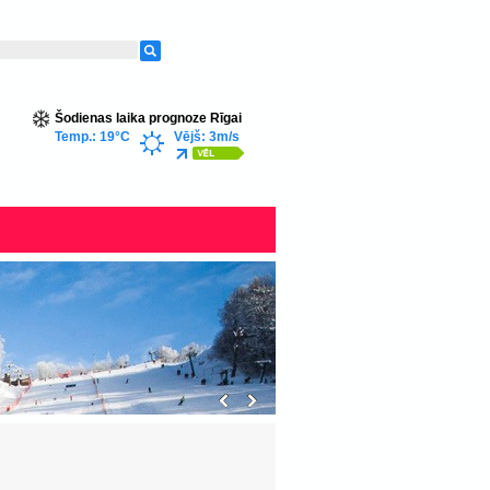
Šodienas laika prognoze Rīgai
Temp.: 19°C
Vējš: 3m/s